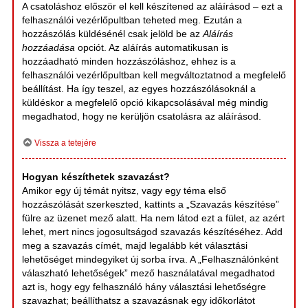
A csatoláshoz először el kell készítened az aláírásod – ezt a
felhasználói vezérlőpultban teheted meg. Ezután a
hozzászólás küldésénél csak jelöld be az
Aláírás
hozzáadása
opciót. Az aláírás automatikusan is
hozzáadható minden hozzászóláshoz, ehhez is a
felhasználói vezérlőpultban kell megváltoztatnod a megfelelő
beállítást. Ha így teszel, az egyes hozzászólásoknál a
küldéskor a megfelelő opció kikapcsolásával még mindig
megadhatod, hogy ne kerüljön csatolásra az aláírásod.
Vissza a tetejére
Hogyan készíthetek szavazást?
Amikor egy új témát nyitsz, vagy egy téma első
hozzászólását szerkeszted, kattints a „Szavazás készítése”
fülre az üzenet mező alatt. Ha nem látod ezt a fület, az azért
lehet, mert nincs jogosultságod szavazás készítéséhez. Add
meg a szavazás címét, majd legalább két választási
lehetőséget mindegyiket új sorba írva. A „Felhasználónként
válaszható lehetőségek” mező használatával megadhatod
azt is, hogy egy felhasználó hány választási lehetőségre
szavazhat; beállíthatsz a szavazásnak egy időkorlátot