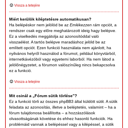
Vissza a tetejére
Miért kerülök kiléptetésre automatikusan?
Ha belépéskor nem jelölöd be az
Emlékezzen rám
opciót, a
rendszer csak egy előre meghatározott ideig hagy belépve.
Ez a viselkedés meggátolja az azonosítóddal való
visszaélést. A tartós belépve maradáshoz jelöld be az
említett opciót. Ezen funkció használata nem ajánlott, ha
nyilvános helyről használod a fórumot, például könyvtárból,
internetkávézóból vagy egyetemi laborból. Ha nem látod a
jelölőnégyzetet, a fórumon valószínűleg nincs bekapcsolva
ez a funkció.
Vissza a tetejére
Mit csinál a „Fórum sütik törlése”?
Ez a funkció törli az összes phpBB3 által küldött sütit. A sütik
feladata az azonosítás, illetve a beléptetés, valamint – ha a
fórum tulajdonosa beállította – a hozzászólások
olvasottságának követése és ehhez hasonló funkciók. Ha
problémáid vannak a belépéssel vagy a kilépéssel, a sütik