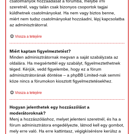
csatolmányok hozzáadását a fórumba, melybe írni
szeretnél, vagy talán csak bizonyos csoportok tagjai
küldhetnek csatolmányokat. Ha nem vagy biztos benne,
miért nem tudsz csatolmányokat hozzáadni, lépj kapcsolatba
az adminisztrátorral.
Vissza a tetejére
Miért kaptam figyelmeztetést?
Minden adminisztrátornak megvan a saját szabályzata az
oldalára. Ha megsértettél egy szabályt, figyelmeztethetnek
téged. Kérjük, vedd figyelembe, hogy ez a fórum
adminisztrátorának döntése – a phpBB Limited-nak semmi
köze nincs a fórumokon kiosztott figyelmeztetésekhez.
Vissza a tetejére
Hogyan jelenthetek egy hozzászólást a
moderátoroknak?
Menj a hozzászóláshoz, melyet jelenteni szeretnél, és ha a
fórum adminisztrátora engedélyezte, látnod kell egy gombot,
mely erre való. Ha erre kattintasz, végigkísérésre kerülsz a