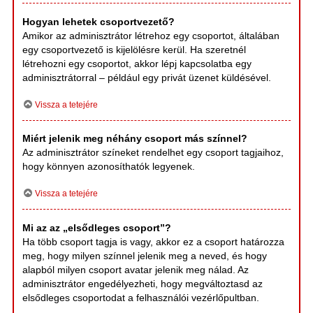
Hogyan lehetek csoportvezető?
Amikor az adminisztrátor létrehoz egy csoportot, általában
egy csoportvezető is kijelölésre kerül. Ha szeretnél
létrehozni egy csoportot, akkor lépj kapcsolatba egy
adminisztrátorral – például egy privát üzenet küldésével.
Vissza a tetejére
Miért jelenik meg néhány csoport más színnel?
Az adminisztrátor színeket rendelhet egy csoport tagjaihoz,
hogy könnyen azonosíthatók legyenek.
Vissza a tetejére
Mi az az „elsődleges csoport”?
Ha több csoport tagja is vagy, akkor ez a csoport határozza
meg, hogy milyen színnel jelenik meg a neved, és hogy
alapból milyen csoport avatar jelenik meg nálad. Az
adminisztrátor engedélyezheti, hogy megváltoztasd az
elsődleges csoportodat a felhasználói vezérlőpultban.