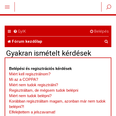
GyIK
Belépés
K
Fórum kezdőlap
e
Gyakran ismételt kérdések
r
e
Belépési és regisztrációs kérdések
Miért kell regisztrálnom?
s
Mi az a COPPA?
é
Miért nem tudok regisztrálni?
Regisztráltam, de mégsem tudok belépni
s
Miért nem tudok belépni?
Korábban regisztráltam magam, azonban már nem tudok
belépni?!
Elfelejtettem a jelszavamat!