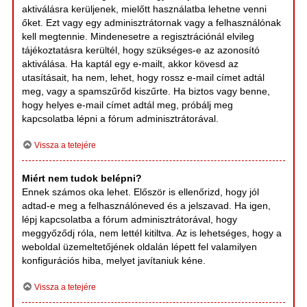
aktiválásra kerüljenek, mielőtt használatba lehetne venni
őket. Ezt vagy egy adminisztrátornak vagy a felhasználónak
kell megtennie. Mindenesetre a regisztrációnál elvileg
tájékoztatásra kerültél, hogy szükséges-e az azonosító
aktiválása. Ha kaptál egy e-mailt, akkor kövesd az
utasításait, ha nem, lehet, hogy rossz e-mail címet adtál
meg, vagy a spamszűrőd kiszűrte. Ha biztos vagy benne,
hogy helyes e-mail címet adtál meg, próbálj meg
kapcsolatba lépni a fórum adminisztrátorával.
Vissza a tetejére
Miért nem tudok belépni?
Ennek számos oka lehet. Először is ellenőrizd, hogy jól
adtad-e meg a felhasználóneved és a jelszavad. Ha igen,
lépj kapcsolatba a fórum adminisztrátorával, hogy
meggyőződj róla, nem lettél kitiltva. Az is lehetséges, hogy a
weboldal üzemeltetőjének oldalán lépett fel valamilyen
konfigurációs hiba, melyet javítaniuk kéne.
Vissza a tetejére