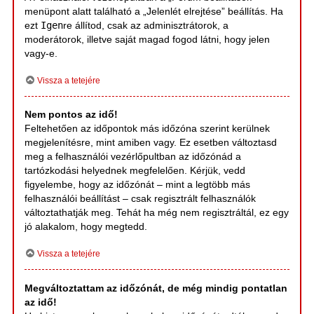
menüpont alatt található a „Jelenlét elrejtése” beállítás. Ha
ezt
Igen
re állítod, csak az adminisztrátorok, a
moderátorok, illetve saját magad fogod látni, hogy jelen
vagy-e.
Vissza a tetejére
Nem pontos az idő!
Feltehetően az időpontok más időzóna szerint kerülnek
megjelenítésre, mint amiben vagy. Ez esetben változtasd
meg a felhasználói vezérlőpultban az időzónád a
tartózkodási helyednek megfelelően. Kérjük, vedd
figyelembe, hogy az időzónát – mint a legtöbb más
felhasználói beállítást – csak regisztrált felhasználók
változtathatják meg. Tehát ha még nem regisztráltál, ez egy
jó alakalom, hogy megtedd.
Vissza a tetejére
Megváltoztattam az időzónát, de még mindig pontatlan
az idő!