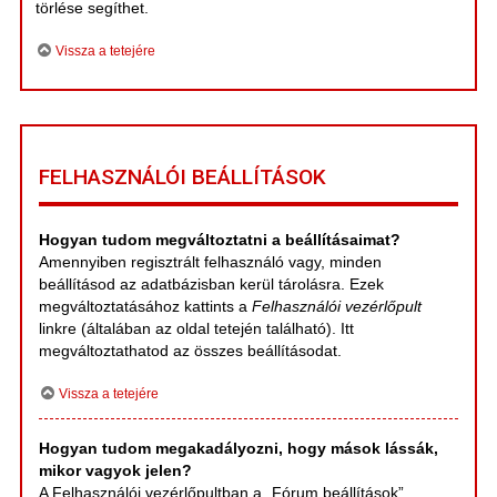
törlése segíthet.
Vissza a tetejére
FELHASZNÁLÓI BEÁLLÍTÁSOK
Hogyan tudom megváltoztatni a beállításaimat?
Amennyiben regisztrált felhasználó vagy, minden
beállításod az adatbázisban kerül tárolásra. Ezek
megváltoztatásához kattints a
Felhasználói vezérlőpult
linkre (általában az oldal tetején található). Itt
megváltoztathatod az összes beállításodat.
Vissza a tetejére
Hogyan tudom megakadályozni, hogy mások lássák,
mikor vagyok jelen?
A Felhasználói vezérlőpultban a „Fórum beállítások”