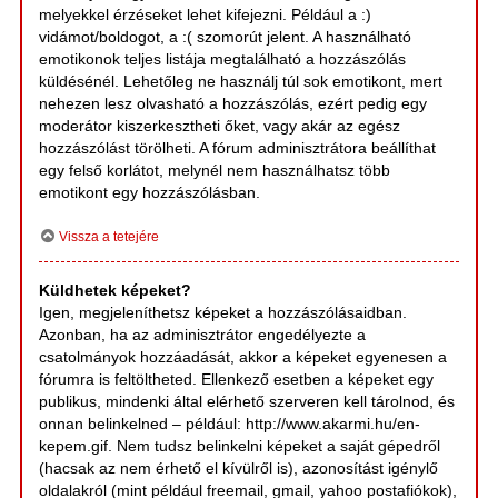
melyekkel érzéseket lehet kifejezni. Például a :)
vidámot/boldogot, a :( szomorút jelent. A használható
emotikonok teljes listája megtalálható a hozzászólás
küldésénél. Lehetőleg ne használj túl sok emotikont, mert
nehezen lesz olvasható a hozzászólás, ezért pedig egy
moderátor kiszerkesztheti őket, vagy akár az egész
hozzászólást törölheti. A fórum adminisztrátora beállíthat
egy felső korlátot, melynél nem használhatsz több
emotikont egy hozzászólásban.
Vissza a tetejére
Küldhetek képeket?
Igen, megjeleníthetsz képeket a hozzászólásaidban.
Azonban, ha az adminisztrátor engedélyezte a
csatolmányok hozzáadását, akkor a képeket egyenesen a
fórumra is feltöltheted. Ellenkező esetben a képeket egy
publikus, mindenki által elérhető szerveren kell tárolnod, és
onnan belinkelned – például: http://www.akarmi.hu/en-
kepem.gif. Nem tudsz belinkelni képeket a saját gépedről
(hacsak az nem érhető el kívülről is), azonosítást igénylő
oldalakról (mint például freemail, gmail, yahoo postafiókok),