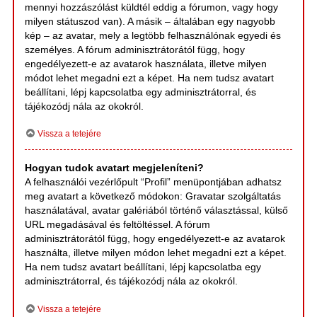
mennyi hozzászólást küldtél eddig a fórumon, vagy hogy
milyen státuszod van). A másik – általában egy nagyobb
kép – az avatar, mely a legtöbb felhasználónak egyedi és
személyes. A fórum adminisztrátorától függ, hogy
engedélyezett-e az avatarok használata, illetve milyen
módot lehet megadni ezt a képet. Ha nem tudsz avatart
beállítani, lépj kapcsolatba egy adminisztrátorral, és
tájékozódj nála az okokról.
Vissza a tetejére
Hogyan tudok avatart megjeleníteni?
A felhasználói vezérlőpult “Profil” menüpontjában adhatsz
meg avatart a következő módokon: Gravatar szolgáltatás
használatával, avatar galériából történő választással, külső
URL megadásával és feltöltéssel. A fórum
adminisztrátorától függ, hogy engedélyezett-e az avatarok
használta, illetve milyen módon lehet megadni ezt a képet.
Ha nem tudsz avatart beállítani, lépj kapcsolatba egy
adminisztrátorral, és tájékozódj nála az okokról.
Vissza a tetejére