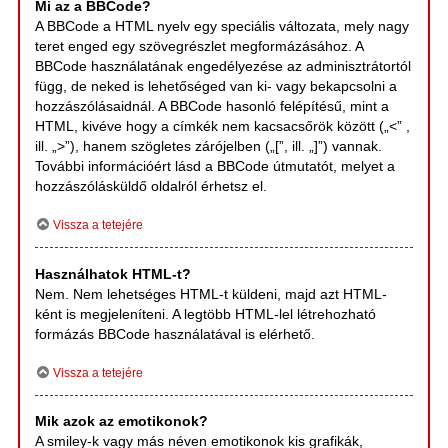
Mi az a BBCode?
A BBCode a HTML nyelv egy speciális változata, mely nagy
teret enged egy szövegrészlet megformázásához. A
BBCode használatának engedélyezése az adminisztrátortól
függ, de neked is lehetőséged van ki- vagy bekapcsolni a
hozzászólásaidnál. A BBCode hasonló felépítésű, mint a
HTML, kivéve hogy a címkék nem kacsacsőrök között („<” ,
ill. „>”), hanem szögletes zárójelben („[”, ill. „]”) vannak.
További információért lásd a BBCode útmutatót, melyet a
hozzászólásküldő oldalról érhetsz el.
Vissza a tetejére
Használhatok HTML-t?
Nem. Nem lehetséges HTML-t küldeni, majd azt HTML-
ként is megjeleníteni. A legtöbb HTML-lel létrehozható
formázás BBCode használatával is elérhető.
Vissza a tetejére
Mik azok az emotikonok?
A smiley-k vagy más néven emotikonok kis grafikák,