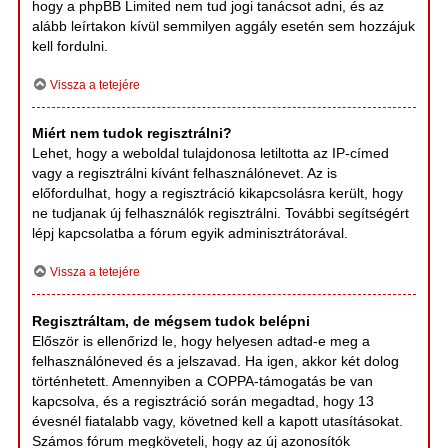
hogy a phpBB Limited nem tud jogi tanácsot adni, és az
alább leírtakon kívül semmilyen aggály esetén sem hozzájuk
kell fordulni.
Vissza a tetejére
Miért nem tudok regisztrálni?
Lehet, hogy a weboldal tulajdonosa letiltotta az IP-címed
vagy a regisztrálni kívánt felhasználónevet. Az is
előfordulhat, hogy a regisztráció kikapcsolásra került, hogy
ne tudjanak új felhasználók regisztrálni. További segítségért
lépj kapcsolatba a fórum egyik adminisztrátorával.
Vissza a tetejére
Regisztráltam, de mégsem tudok belépni
Először is ellenőrizd le, hogy helyesen adtad-e meg a
felhasználóneved és a jelszavad. Ha igen, akkor két dolog
történhetett. Amennyiben a COPPA-támogatás be van
kapcsolva, és a regisztráció során megadtad, hogy 13
évesnél fiatalabb vagy, követned kell a kapott utasításokat.
Számos fórum megköveteli, hogy az új azonosítók