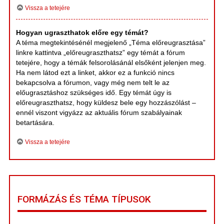
Vissza a tetejére
Hogyan ugraszthatok előre egy témát?
A téma megtekintésénél megjelenő „Téma előreugrasztása”
linkre kattintva „előreugraszthatsz” egy témát a fórum
tetejére, hogy a témák felsorolásánál elsőként jelenjen meg.
Ha nem látod ezt a linket, akkor ez a funkció nincs
bekapcsolva a fórumon, vagy még nem telt le az
előugrasztáshoz szükséges idő. Egy témát úgy is
előreugraszthatsz, hogy küldesz bele egy hozzászólást –
ennél viszont vigyázz az aktuális fórum szabályainak
betartására.
Vissza a tetejére
FORMÁZÁS ÉS TÉMA TÍPUSOK