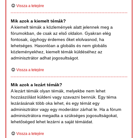
Vissza a tetejére
Mik azok a kiemelt témák?
A kiemelt témák a közlemények alatt jelennek meg a
fórumokban, de csak az első oldalon. Gyakran elég
fontosak, úgyhogy érdemes őket elolvasnod, ha
lehetséges. Hasonlóan a globális és nem globális
közleményekhez, kiemelt témák küldéséhez az
adminisztrátor adhat jogosultságot.
Vissza a tetejére
Mik azok a lezárt témák?
A lezárt témák olyan témák, melyekbe nem lehet
hozzászólást küldeni vagy szavazni bennük. Egy téma
lezárásának több oka lehet, és egy témát egy
adminisztrátor vagy egy moderátor zárhat le. Ha a fórum
adminisztrátora megadta a szükséges jogosultságokat,
lehetőséged lehet lezárni a saját témáidat.
Vissza a tetejére