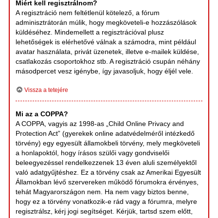
Miért kell regisztrálnom?
A regisztráció nem feltétlenül kötelező, a fórum
adminisztrátorán múlik, hogy megköveteli-e hozzászólások
küldéséhez. Mindemellett a regisztrációval plusz
lehetőségek is elérhetővé válnak a számodra, mint például
avatar használata, privát üzenetek, illetve e-mailek küldése,
csatlakozás csoportokhoz stb. A regisztráció csupán néhány
másodpercet vesz igénybe, így javasoljuk, hogy éljél vele.
Vissza a tetejére
Mi az a COPPA?
A COPPA, vagyis az 1998-as „Child Online Privacy and
Protection Act” (gyerekek online adatvédelméről intézkedő
törvény) egy egyesült államokbeli törvény, mely megköveteli
a honlapoktól, hogy írásos szülői vagy gondviselői
beleegyezéssel rendelkezzenek 13 éven aluli személyektől
való adatgyűjtéshez. Ez a törvény csak az Amerikai Egyesült
Államokban lévő szervereken működő fórumokra érvényes,
tehát Magyarországon nem. Ha nem vagy biztos benne,
hogy ez a törvény vonatkozik-e rád vagy a fórumra, melyre
regisztrálsz, kérj jogi segítséget. Kérjük, tartsd szem előtt,