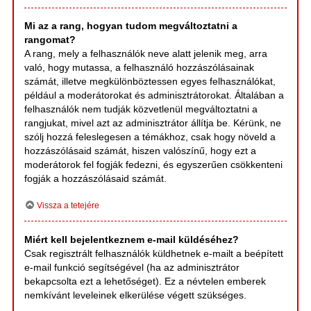
Mi az a rang, hogyan tudom megváltoztatni a
rangomat?
A rang, mely a felhasználók neve alatt jelenik meg, arra
való, hogy mutassa, a felhasználó hozzászólásainak
számát, illetve megkülönböztessen egyes felhasználókat,
például a moderátorokat és adminisztrátorokat. Általában a
felhasználók nem tudják közvetlenül megváltoztatni a
rangjukat, mivel azt az adminisztrátor állítja be. Kérünk, ne
szólj hozzá feleslegesen a témákhoz, csak hogy növeld a
hozzászólásaid számát, hiszen valószínű, hogy ezt a
moderátorok fel fogják fedezni, és egyszerűen csökkenteni
fogják a hozzászólásaid számát.
Vissza a tetejére
Miért kell bejelentkeznem e-mail küldéséhez?
Csak regisztrált felhasználók küldhetnek e-mailt a beépített
e-mail funkció segítségével (ha az adminisztrátor
bekapcsolta ezt a lehetőséget). Ez a névtelen emberek
nemkívánt leveleinek elkerülése végett szükséges.