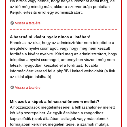
Ha biztos vagy benne, hogy helyes időzónát adtál meg, de
az idő még mindig más, akkor a szerver órája pontatlan.
Kérjük, értesíts erről egy adminisztrátort.
Vissza a tetejére
A használni kívánt nyelv nincs a listában!
Ennek az az oka, hogy az adminisztrátor nem telepítette a
megfelelő nyelvi csomagot, vagy hogy még nem készült
fordítás a kívánt nyelvre. Kérd meg az adminisztrátort, hogy
telepítse a nyelvi csomagot, amennyiben viszont még nem
létezik, nyugodtan készítsd el a fordítást. További
információért keresd fel a phpBB Limited weboldalát (a link
az oldal alján található).
Vissza a tetejére
Mik azok a képek a felhasználónevem mellett?
A hozzászólások megtekintésénél a felhasználónév mellett
két kép szerepelhet. Az egyik általában a rangodhoz
kapcsolódik (ezek általában csillagok vagy más elemek
formájában kerülnek megjelenítésre, a számuk mutatja