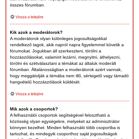
összes fórumban.
Vissza a tetejére
Kik azok a moderátorok?
A moderátorok olyan különleges jogosultságokkal
rendelkező tagok, akik napról napra figyelemmel követik a
fórumokat. Jogukban áll szerkeszteni, törölni a
hozzászólásokat, valamint lezárni, megnyitni, áthelyezni,
törölni és szétválasztani a témákat az általuk moderált
fórumban. Általánosságban a moderátorok azért vannak,
hogy meggátolják a témába nem illő, sértegető vagy támadó
hangvételű hozzászólások küldését.
Vissza a tetejére
Mik azok a csoportok?
A felhasználói csoportok segítségével felosztható a
közösség olyan egységekre, melyeket az adminisztrátor
könnyen kezelhet. Minden felhasználó több csoportba is
tartozhat, és mindegyik csoporthoz saját jogosultságok