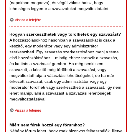
(napokban megadva); és végül választhatsz, hogy
lehetséges legyen-e a szavazatokat megváltoztatatni.
Vissza a tetejére
Hogyan szerkeszthetek vagy törölhetek egy szavazást?
A hozzászólásokhoz hasonlóan a szavazásokat is csak a
készítő, egy moderátor vagy egy adminisztrátor
szerkesztheti. Egy szavazás szerkesztéséhez menj a téma
első hozzászólásához – mindig ehhez tartozik a szavazás,
és kattints a
szerkeszt
gombra. Ha még senki sem
szavazott, a készítő még törölheti a szavazást, vagy
megváltoztathatja a választási lehetőségeket, de ha már
érkezett szavazat, csak egy adminisztrátor vagy egy
moderátor törölheti vagy szerkesztheti a szavazást. Így nem
lehet manipulálni a szavazást a szavazási lehetőségek
megváltoztatásával.
Vissza a tetejére
Miért nem férek hozzá egy fórumhoz?
Néhány fórum lehet, hogy csak bizonyos felhasználók, illetve