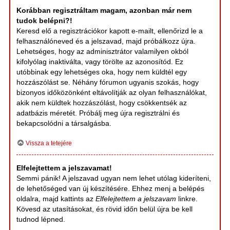
Korábban regisztráltam magam, azonban már nem
tudok belépni?!
Keresd elő a regisztrációkor kapott e-mailt, ellenőrizd le a
felhasználóneved és a jelszavad, majd próbálkozz újra.
Lehetséges, hogy az adminisztrátor valamilyen okból
kifolyólag inaktiválta, vagy törölte az azonosítód. Ez
utóbbinak egy lehetséges oka, hogy nem küldtél egy
hozzászólást se. Néhány fórumon ugyanis szokás, hogy
bizonyos időközönként eltávolítják az olyan felhasználókat,
akik nem küldtek hozzászólást, hogy csökkentsék az
adatbázis méretét. Próbálj meg újra regisztrálni és
bekapcsolódni a társalgásba.
Vissza a tetejére
Elfelejtettem a jelszavamat!
Semmi pánik! A jelszavad ugyan nem lehet utólag kideríteni,
de lehetőséged van új készítésére. Ehhez menj a belépés
oldalra, majd kattints az
Elfelejtettem a jelszavam
linkre.
Kövesd az utasításokat, és rövid időn belül újra be kell
tudnod lépned.