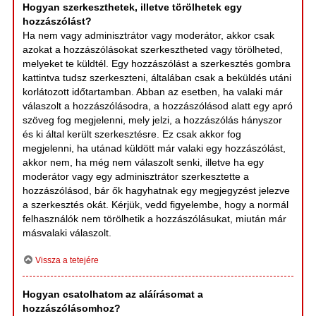
Hogyan szerkeszthetek, illetve törölhetek egy
hozzászólást?
Ha nem vagy adminisztrátor vagy moderátor, akkor csak
azokat a hozzászólásokat szerkesztheted vagy törölheted,
melyeket te küldtél. Egy hozzászólást a szerkesztés gombra
kattintva tudsz szerkeszteni, általában csak a beküldés utáni
korlátozott időtartamban. Abban az esetben, ha valaki már
válaszolt a hozzászólásodra, a hozzászólásod alatt egy apró
szöveg fog megjelenni, mely jelzi, a hozzászólás hányszor
és ki által került szerkesztésre. Ez csak akkor fog
megjelenni, ha utánad küldött már valaki egy hozzászólást,
akkor nem, ha még nem válaszolt senki, illetve ha egy
moderátor vagy egy adminisztrátor szerkesztette a
hozzászólásod, bár ők hagyhatnak egy megjegyzést jelezve
a szerkesztés okát. Kérjük, vedd figyelembe, hogy a normál
felhasználók nem törölhetik a hozzászólásukat, miután már
másvalaki válaszolt.
Vissza a tetejére
Hogyan csatolhatom az aláírásomat a
hozzászólásomhoz?