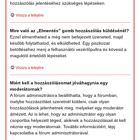
hozzászólás jelentéséhez szükséges lépéseken.
Vissza a tetejére
Mire való az „Elmentés” gomb hozzászólás küldésénél?
Ezzel elmentheted a még nem befejezett üzeneted, majd
később folytathatod, és elküldheted. Egy piszkozat
betöltéséhez menj a felhasználói vezérlőpultra és kövesd a
maguktól értetődő lépéseket.
Vissza a tetejére
Miért kell a hozzászólásomat jóváhagynia egy
moderátornak?
A fórum adminisztrátora beállíthatta, hogy a fórumban,
melybe hozzászólást szeretnél küldeni, csak olyan
hozzászólások jelenhetnek meg, melyeket egy moderátor
átnézett. Az is lehet, hogy az adminisztrátor egy olyan
csoportba helyezett téged, akiknek a hozzászólásait át kell
néznie egy moderátornak. További információért, lépj
kapcsolatba a fórum adminisztrátorával.