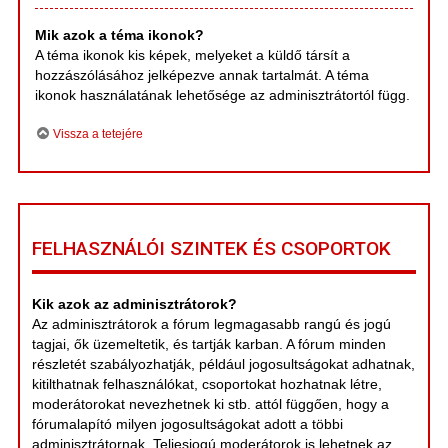
Mik azok a téma ikonok?
A téma ikonok kis képek, melyeket a küldő társít a
hozzászólásához jelképezve annak tartalmát. A téma
ikonok használatának lehetősége az adminisztrátortól függ.
Vissza a tetejére
FELHASZNÁLÓI SZINTEK ÉS CSOPORTOK
Kik azok az adminisztrátorok?
Az adminisztrátorok a fórum legmagasabb rangú és jogú
tagjai, ők üzemeltetik, és tartják karban. A fórum minden
részletét szabályozhatják, például jogosultságokat adhatnak,
kitilthatnak felhasználókat, csoportokat hozhatnak létre,
moderátorokat nevezhetnek ki stb. attól függően, hogy a
fórumalapító milyen jogosultságokat adott a többi
adminisztrátornak. Teljesjogú moderátorok is lehetnek az