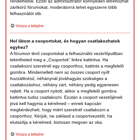
rendelhetők. Ezzel az adminisztrátor könnyedén létrehozhat
zártkörű fórumokat, moderátorrá tehet egyszerre több
felhasználót stb.
Vissza a tetejére
Hol látom a csoportokat, és hogyan csatlakozhatok
egyhez?
A fórumon lévő csoportokat a felhasználói vezérlőpultban
tekintheted meg a „Csoportok” linkre kattintva. Ha
csatlakozni szeretnél egy csoporthoz, kattints a megfelelő
gombra. Mindemellett nem az összes csoport
nyílt
hozzáférésű
, néhánynál jóváhagyás szükséges a
csatlakozáshoz, néhány zárt, néhány pedig egyenesen
rejtett. Ha a csoport nyitott, akkor a megfelelő gombra
kattintva tudsz csatlakozni. Ezután a csoport vezetőjének
jóvá kell hagynia a kérelmed – ennek kapcsán
megkérdezheti, hogy miért szeretnél csatlakozni a
csoporthoz. Kérjük, ne zaklasd a csoportvezetőt, ha
elutasítja a kérelmed, biztosan megvan az oka.
Vissza a tetejére