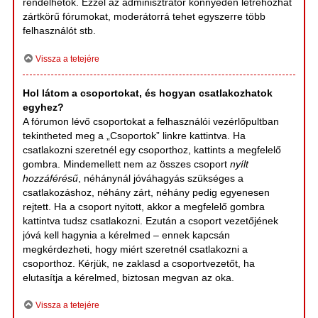
rendelhetők. Ezzel az adminisztrátor könnyedén létrehozhat
zártkörű fórumokat, moderátorrá tehet egyszerre több
felhasználót stb.
Vissza a tetejére
Hol látom a csoportokat, és hogyan csatlakozhatok
egyhez?
A fórumon lévő csoportokat a felhasználói vezérlőpultban
tekintheted meg a „Csoportok” linkre kattintva. Ha
csatlakozni szeretnél egy csoporthoz, kattints a megfelelő
gombra. Mindemellett nem az összes csoport
nyílt
hozzáférésű
, néhánynál jóváhagyás szükséges a
csatlakozáshoz, néhány zárt, néhány pedig egyenesen
rejtett. Ha a csoport nyitott, akkor a megfelelő gombra
kattintva tudsz csatlakozni. Ezután a csoport vezetőjének
jóvá kell hagynia a kérelmed – ennek kapcsán
megkérdezheti, hogy miért szeretnél csatlakozni a
csoporthoz. Kérjük, ne zaklasd a csoportvezetőt, ha
elutasítja a kérelmed, biztosan megvan az oka.
Vissza a tetejére