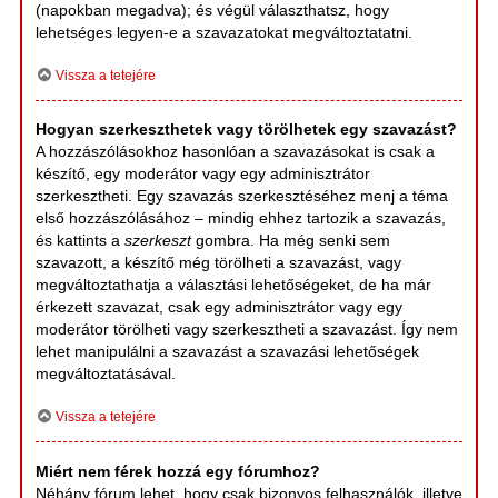
(napokban megadva); és végül választhatsz, hogy
lehetséges legyen-e a szavazatokat megváltoztatatni.
Vissza a tetejére
Hogyan szerkeszthetek vagy törölhetek egy szavazást?
A hozzászólásokhoz hasonlóan a szavazásokat is csak a
készítő, egy moderátor vagy egy adminisztrátor
szerkesztheti. Egy szavazás szerkesztéséhez menj a téma
első hozzászólásához – mindig ehhez tartozik a szavazás,
és kattints a
szerkeszt
gombra. Ha még senki sem
szavazott, a készítő még törölheti a szavazást, vagy
megváltoztathatja a választási lehetőségeket, de ha már
érkezett szavazat, csak egy adminisztrátor vagy egy
moderátor törölheti vagy szerkesztheti a szavazást. Így nem
lehet manipulálni a szavazást a szavazási lehetőségek
megváltoztatásával.
Vissza a tetejére
Miért nem férek hozzá egy fórumhoz?
Néhány fórum lehet, hogy csak bizonyos felhasználók, illetve