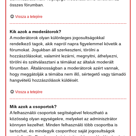
összes fórumban.
Vissza a tetejére
Kik azok a moderátorok?
A moderátorok olyan különleges jogosultságokkal
rendelkező tagok, akik napról napra figyelemmel követik a
fórumokat. Jogukban áll szerkeszteni, törölni a
hozzászólásokat, valamint lezárni, megnyitni, áthelyezni,
törölni és szétválasztani a témákat az általuk moderált
fórumban. Általánosságban a moderátorok azért vannak,
hogy meggátolják a témába nem illő, sértegető vagy támadó
hangvételű hozzászólások küldését.
Vissza a tetejére
Mik azok a csoportok?
A felhasználói csoportok segítségével felosztható a
közösség olyan egységekre, melyeket az adminisztrátor
könnyen kezelhet. Minden felhasználó több csoportba is
tartozhat, és mindegyik csoporthoz saját jogosultságok