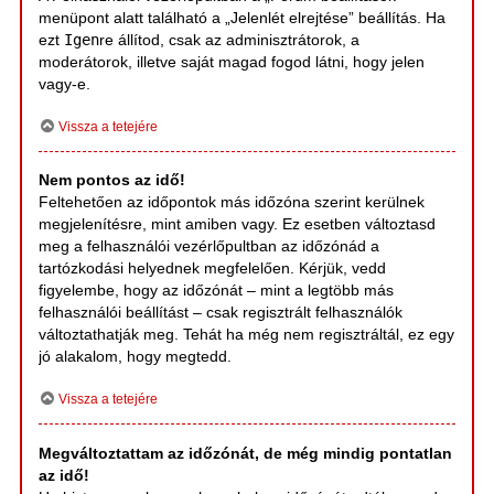
menüpont alatt található a „Jelenlét elrejtése” beállítás. Ha
ezt
Igen
re állítod, csak az adminisztrátorok, a
moderátorok, illetve saját magad fogod látni, hogy jelen
vagy-e.
Vissza a tetejére
Nem pontos az idő!
Feltehetően az időpontok más időzóna szerint kerülnek
megjelenítésre, mint amiben vagy. Ez esetben változtasd
meg a felhasználói vezérlőpultban az időzónád a
tartózkodási helyednek megfelelően. Kérjük, vedd
figyelembe, hogy az időzónát – mint a legtöbb más
felhasználói beállítást – csak regisztrált felhasználók
változtathatják meg. Tehát ha még nem regisztráltál, ez egy
jó alakalom, hogy megtedd.
Vissza a tetejére
Megváltoztattam az időzónát, de még mindig pontatlan
az idő!