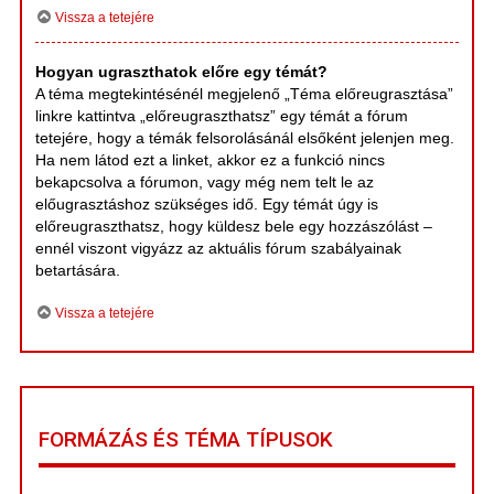
Vissza a tetejére
Hogyan ugraszthatok előre egy témát?
A téma megtekintésénél megjelenő „Téma előreugrasztása”
linkre kattintva „előreugraszthatsz” egy témát a fórum
tetejére, hogy a témák felsorolásánál elsőként jelenjen meg.
Ha nem látod ezt a linket, akkor ez a funkció nincs
bekapcsolva a fórumon, vagy még nem telt le az
előugrasztáshoz szükséges idő. Egy témát úgy is
előreugraszthatsz, hogy küldesz bele egy hozzászólást –
ennél viszont vigyázz az aktuális fórum szabályainak
betartására.
Vissza a tetejére
FORMÁZÁS ÉS TÉMA TÍPUSOK