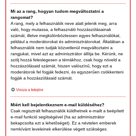
Mi az a rang, hogyan tudom megváltoztatni a
rangomat?
A rang, mely a felhasználók neve alatt jelenik meg, arra
való, hogy mutassa, a felhasználó hozzászólásainak
számát, illetve megkülönböztessen egyes felhasználókat,
például a moderátorokat és adminisztrátorokat. Általában a
felhasználók nem tudják közvetlenül megváltoztatni a
rangjukat, mivel azt az adminisztrátor állítja be. Kérünk, ne
szólj hozzá feleslegesen a témákhoz, csak hogy növeld a
hozzászólásaid számát, hiszen valószínű, hogy ezt a
moderátorok fel fogják fedezni, és egyszerűen csökkenteni
fogják a hozzászólásaid számát.
Vissza a tetejére
Miért kell bejelentkeznem e-mail küldéséhez?
Csak regisztrált felhasználók küldhetnek e-mailt a beépített
e-mail funkció segítségével (ha az adminisztrátor
bekapcsolta ezt a lehetőséget). Ez a névtelen emberek
nemkívánt leveleinek elkerülése végett szükséges.