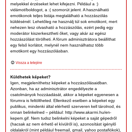
melyekkel érzéseket lehet kifejezni. Például a :)
vidámot/boldogot, a :( szomorút jelent. A használható
emotikonok teljes listája megtalálható a hozzászólás
küldésénél. Lehetőleg ne használj túl sok emotikont, mert
nehezen lesz olvasható a hozzászólás, ezért pedig egy
moderátor kiszerkesztheti őket, vagy akár az egész
hozzászólást törölheti. A fórum adminisztrátora beállíthat
egy felső korlátot, melynél nem használhatsz több
emotikont egy hozzászólásban.
Vissza a tetejére
Küldhetek képeket?
Igen, megjeleníthetsz képeket a hozzászólásaidban.
Azonban, ha az adminisztrátor engedélyezte a
csatolmányok hozzáadását, akkor a képeket egyenesen a
fórumra is feltöltheted. Ellenkező esetben a képeket egy
publikus, mindenki által elérhető szerveren kell tárolnod, és
onnan belinkelned – például: http://www.akarmi.hu/en-
kepem.gif. Nem tudsz belinkelni képeket a saját gépedről
(hacsak az nem érhető el kívülről is), azonosítást igénylő
oldalakról (mint például freemail, gmail, yahoo postafiókok),