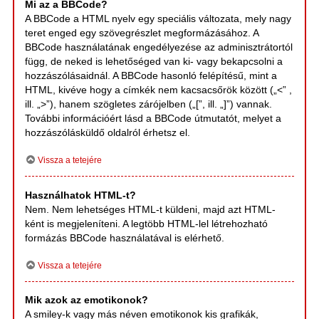
Mi az a BBCode?
A BBCode a HTML nyelv egy speciális változata, mely nagy
teret enged egy szövegrészlet megformázásához. A
BBCode használatának engedélyezése az adminisztrátortól
függ, de neked is lehetőséged van ki- vagy bekapcsolni a
hozzászólásaidnál. A BBCode hasonló felépítésű, mint a
HTML, kivéve hogy a címkék nem kacsacsőrök között („<” ,
ill. „>”), hanem szögletes zárójelben („[”, ill. „]”) vannak.
További információért lásd a BBCode útmutatót, melyet a
hozzászólásküldő oldalról érhetsz el.
Vissza a tetejére
Használhatok HTML-t?
Nem. Nem lehetséges HTML-t küldeni, majd azt HTML-
ként is megjeleníteni. A legtöbb HTML-lel létrehozható
formázás BBCode használatával is elérhető.
Vissza a tetejére
Mik azok az emotikonok?
A smiley-k vagy más néven emotikonok kis grafikák,