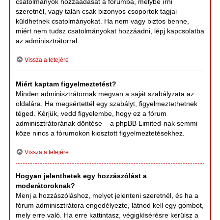
csatolmányok hozzáadását a fórumba, melybe írni
szeretnél, vagy talán csak bizonyos csoportok tagjai
küldhetnek csatolmányokat. Ha nem vagy biztos benne,
miért nem tudsz csatolmányokat hozzáadni, lépj kapcsolatba
az adminisztrátorral.
Vissza a tetejére
Miért kaptam figyelmeztetést?
Minden adminisztrátornak megvan a saját szabályzata az
oldalára. Ha megsértettél egy szabályt, figyelmeztethetnek
téged. Kérjük, vedd figyelembe, hogy ez a fórum
adminisztrátorának döntése – a phpBB Limited-nak semmi
köze nincs a fórumokon kiosztott figyelmeztetésekhez.
Vissza a tetejére
Hogyan jelenthetek egy hozzászólást a
moderátoroknak?
Menj a hozzászóláshoz, melyet jelenteni szeretnél, és ha a
fórum adminisztrátora engedélyezte, látnod kell egy gombot,
mely erre való. Ha erre kattintasz, végigkísérésre kerülsz a