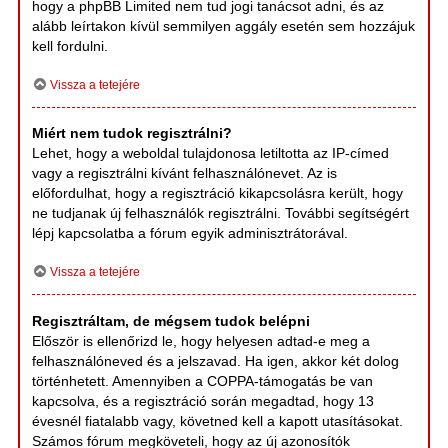
hogy a phpBB Limited nem tud jogi tanácsot adni, és az
alább leírtakon kívül semmilyen aggály esetén sem hozzájuk
kell fordulni.
Vissza a tetejére
Miért nem tudok regisztrálni?
Lehet, hogy a weboldal tulajdonosa letiltotta az IP-címed
vagy a regisztrálni kívánt felhasználónevet. Az is
előfordulhat, hogy a regisztráció kikapcsolásra került, hogy
ne tudjanak új felhasználók regisztrálni. További segítségért
lépj kapcsolatba a fórum egyik adminisztrátorával.
Vissza a tetejére
Regisztráltam, de mégsem tudok belépni
Először is ellenőrizd le, hogy helyesen adtad-e meg a
felhasználóneved és a jelszavad. Ha igen, akkor két dolog
történhetett. Amennyiben a COPPA-támogatás be van
kapcsolva, és a regisztráció során megadtad, hogy 13
évesnél fiatalabb vagy, követned kell a kapott utasításokat.
Számos fórum megköveteli, hogy az új azonosítók