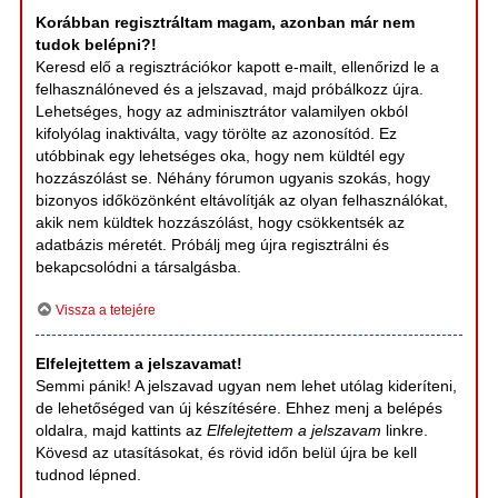
Korábban regisztráltam magam, azonban már nem
tudok belépni?!
Keresd elő a regisztrációkor kapott e-mailt, ellenőrizd le a
felhasználóneved és a jelszavad, majd próbálkozz újra.
Lehetséges, hogy az adminisztrátor valamilyen okból
kifolyólag inaktiválta, vagy törölte az azonosítód. Ez
utóbbinak egy lehetséges oka, hogy nem küldtél egy
hozzászólást se. Néhány fórumon ugyanis szokás, hogy
bizonyos időközönként eltávolítják az olyan felhasználókat,
akik nem küldtek hozzászólást, hogy csökkentsék az
adatbázis méretét. Próbálj meg újra regisztrálni és
bekapcsolódni a társalgásba.
Vissza a tetejére
Elfelejtettem a jelszavamat!
Semmi pánik! A jelszavad ugyan nem lehet utólag kideríteni,
de lehetőséged van új készítésére. Ehhez menj a belépés
oldalra, majd kattints az
Elfelejtettem a jelszavam
linkre.
Kövesd az utasításokat, és rövid időn belül újra be kell
tudnod lépned.