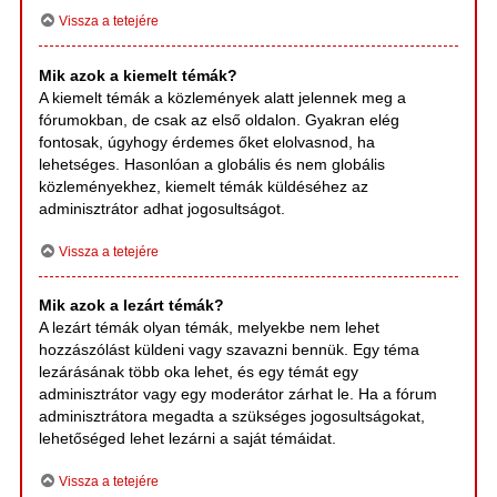
Vissza a tetejére
Mik azok a kiemelt témák?
A kiemelt témák a közlemények alatt jelennek meg a
fórumokban, de csak az első oldalon. Gyakran elég
fontosak, úgyhogy érdemes őket elolvasnod, ha
lehetséges. Hasonlóan a globális és nem globális
közleményekhez, kiemelt témák küldéséhez az
adminisztrátor adhat jogosultságot.
Vissza a tetejére
Mik azok a lezárt témák?
A lezárt témák olyan témák, melyekbe nem lehet
hozzászólást küldeni vagy szavazni bennük. Egy téma
lezárásának több oka lehet, és egy témát egy
adminisztrátor vagy egy moderátor zárhat le. Ha a fórum
adminisztrátora megadta a szükséges jogosultságokat,
lehetőséged lehet lezárni a saját témáidat.
Vissza a tetejére