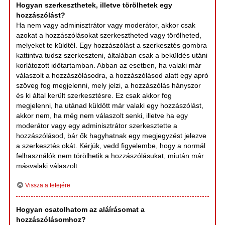
Hogyan szerkeszthetek, illetve törölhetek egy
hozzászólást?
Ha nem vagy adminisztrátor vagy moderátor, akkor csak
azokat a hozzászólásokat szerkesztheted vagy törölheted,
melyeket te küldtél. Egy hozzászólást a szerkesztés gombra
kattintva tudsz szerkeszteni, általában csak a beküldés utáni
korlátozott időtartamban. Abban az esetben, ha valaki már
válaszolt a hozzászólásodra, a hozzászólásod alatt egy apró
szöveg fog megjelenni, mely jelzi, a hozzászólás hányszor
és ki által került szerkesztésre. Ez csak akkor fog
megjelenni, ha utánad küldött már valaki egy hozzászólást,
akkor nem, ha még nem válaszolt senki, illetve ha egy
moderátor vagy egy adminisztrátor szerkesztette a
hozzászólásod, bár ők hagyhatnak egy megjegyzést jelezve
a szerkesztés okát. Kérjük, vedd figyelembe, hogy a normál
felhasználók nem törölhetik a hozzászólásukat, miután már
másvalaki válaszolt.
Vissza a tetejére
Hogyan csatolhatom az aláírásomat a
hozzászólásomhoz?