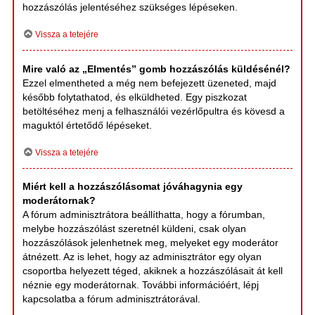
hozzászólás jelentéséhez szükséges lépéseken.
Vissza a tetejére
Mire való az „Elmentés” gomb hozzászólás küldésénél?
Ezzel elmentheted a még nem befejezett üzeneted, majd
később folytathatod, és elküldheted. Egy piszkozat
betöltéséhez menj a felhasználói vezérlőpultra és kövesd a
maguktól értetődő lépéseket.
Vissza a tetejére
Miért kell a hozzászólásomat jóváhagynia egy
moderátornak?
A fórum adminisztrátora beállíthatta, hogy a fórumban,
melybe hozzászólást szeretnél küldeni, csak olyan
hozzászólások jelenhetnek meg, melyeket egy moderátor
átnézett. Az is lehet, hogy az adminisztrátor egy olyan
csoportba helyezett téged, akiknek a hozzászólásait át kell
néznie egy moderátornak. További információért, lépj
kapcsolatba a fórum adminisztrátorával.