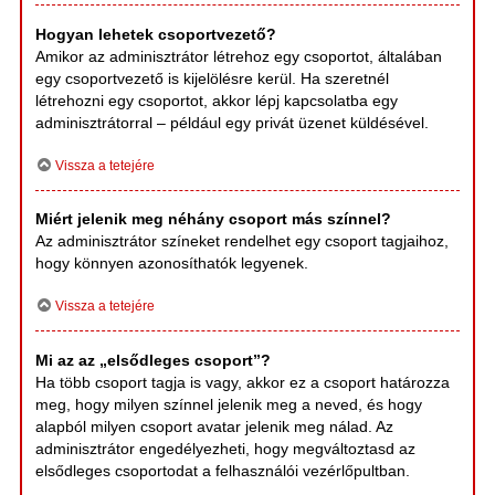
Hogyan lehetek csoportvezető?
Amikor az adminisztrátor létrehoz egy csoportot, általában
egy csoportvezető is kijelölésre kerül. Ha szeretnél
létrehozni egy csoportot, akkor lépj kapcsolatba egy
adminisztrátorral – például egy privát üzenet küldésével.
Vissza a tetejére
Miért jelenik meg néhány csoport más színnel?
Az adminisztrátor színeket rendelhet egy csoport tagjaihoz,
hogy könnyen azonosíthatók legyenek.
Vissza a tetejére
Mi az az „elsődleges csoport”?
Ha több csoport tagja is vagy, akkor ez a csoport határozza
meg, hogy milyen színnel jelenik meg a neved, és hogy
alapból milyen csoport avatar jelenik meg nálad. Az
adminisztrátor engedélyezheti, hogy megváltoztasd az
elsődleges csoportodat a felhasználói vezérlőpultban.