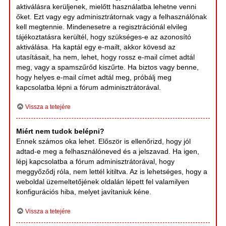
aktiválásra kerüljenek, mielőtt használatba lehetne venni
őket. Ezt vagy egy adminisztrátornak vagy a felhasználónak
kell megtennie. Mindenesetre a regisztrációnál elvileg
tájékoztatásra kerültél, hogy szükséges-e az azonosító
aktiválása. Ha kaptál egy e-mailt, akkor kövesd az
utasításait, ha nem, lehet, hogy rossz e-mail címet adtál
meg, vagy a spamszűrőd kiszűrte. Ha biztos vagy benne,
hogy helyes e-mail címet adtál meg, próbálj meg
kapcsolatba lépni a fórum adminisztrátorával.
Vissza a tetejére
Miért nem tudok belépni?
Ennek számos oka lehet. Először is ellenőrizd, hogy jól
adtad-e meg a felhasználóneved és a jelszavad. Ha igen,
lépj kapcsolatba a fórum adminisztrátorával, hogy
meggyőződj róla, nem lettél kitiltva. Az is lehetséges, hogy a
weboldal üzemeltetőjének oldalán lépett fel valamilyen
konfigurációs hiba, melyet javítaniuk kéne.
Vissza a tetejére