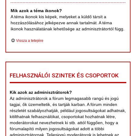
Mik azok a téma ikonok?
A téma ikonok kis képek, melyeket a küldő társít a
hozzászólásához jelképezve annak tartalmát. A téma
ikonok használatának lehetősége az adminisztrátortól függ.
Vissza a tetejére
FELHASZNÁLÓI SZINTEK ÉS CSOPORTOK
Kik azok az adminisztrátorok?
Az adminisztrátorok a fórum legmagasabb rangú és jogú
tagjai, ők üzemeltetik, és tartják karban. A fórum minden
részletét szabályozhatják, például jogosultságokat adhatnak,
kitilthatnak felhasználókat, csoportokat hozhatnak létre,
moderátorokat nevezhetnek ki stb. attól függően, hogy a
fórumalapító milyen jogosultságokat adott a többi
adminisztrátornak. Teljesjogú moderátorok is lehetnek az