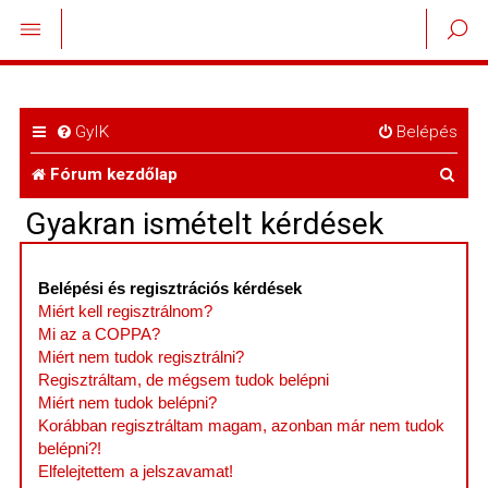
GyIK
Belépés
K
Fórum kezdőlap
e
Gyakran ismételt kérdések
r
e
Belépési és regisztrációs kérdések
Miért kell regisztrálnom?
s
Mi az a COPPA?
é
Miért nem tudok regisztrálni?
Regisztráltam, de mégsem tudok belépni
s
Miért nem tudok belépni?
Korábban regisztráltam magam, azonban már nem tudok
belépni?!
Elfelejtettem a jelszavamat!