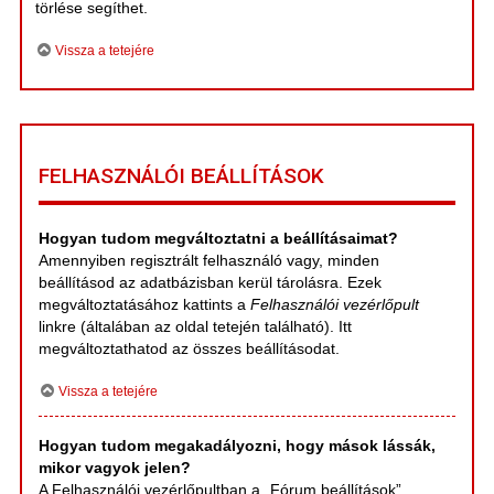
törlése segíthet.
Vissza a tetejére
FELHASZNÁLÓI BEÁLLÍTÁSOK
Hogyan tudom megváltoztatni a beállításaimat?
Amennyiben regisztrált felhasználó vagy, minden
beállításod az adatbázisban kerül tárolásra. Ezek
megváltoztatásához kattints a
Felhasználói vezérlőpult
linkre (általában az oldal tetején található). Itt
megváltoztathatod az összes beállításodat.
Vissza a tetejére
Hogyan tudom megakadályozni, hogy mások lássák,
mikor vagyok jelen?
A Felhasználói vezérlőpultban a „Fórum beállítások”