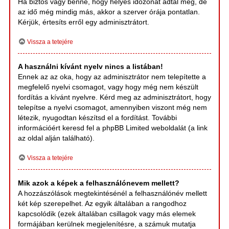
Ha biztos vagy benne, hogy helyes időzónát adtál meg, de
az idő még mindig más, akkor a szerver órája pontatlan.
Kérjük, értesíts erről egy adminisztrátort.
Vissza a tetejére
A használni kívánt nyelv nincs a listában!
Ennek az az oka, hogy az adminisztrátor nem telepítette a
megfelelő nyelvi csomagot, vagy hogy még nem készült
fordítás a kívánt nyelvre. Kérd meg az adminisztrátort, hogy
telepítse a nyelvi csomagot, amennyiben viszont még nem
létezik, nyugodtan készítsd el a fordítást. További
információért keresd fel a phpBB Limited weboldalát (a link
az oldal alján található).
Vissza a tetejére
Mik azok a képek a felhasználónevem mellett?
A hozzászólások megtekintésénél a felhasználónév mellett
két kép szerepelhet. Az egyik általában a rangodhoz
kapcsolódik (ezek általában csillagok vagy más elemek
formájában kerülnek megjelenítésre, a számuk mutatja