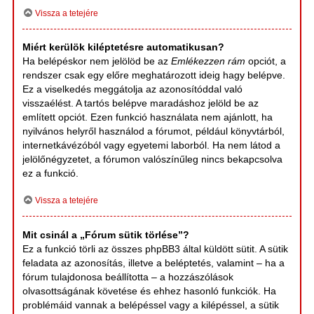
Vissza a tetejére
Miért kerülök kiléptetésre automatikusan?
Ha belépéskor nem jelölöd be az
Emlékezzen rám
opciót, a
rendszer csak egy előre meghatározott ideig hagy belépve.
Ez a viselkedés meggátolja az azonosítóddal való
visszaélést. A tartós belépve maradáshoz jelöld be az
említett opciót. Ezen funkció használata nem ajánlott, ha
nyilvános helyről használod a fórumot, például könyvtárból,
internetkávézóból vagy egyetemi laborból. Ha nem látod a
jelölőnégyzetet, a fórumon valószínűleg nincs bekapcsolva
ez a funkció.
Vissza a tetejére
Mit csinál a „Fórum sütik törlése”?
Ez a funkció törli az összes phpBB3 által küldött sütit. A sütik
feladata az azonosítás, illetve a beléptetés, valamint – ha a
fórum tulajdonosa beállította – a hozzászólások
olvasottságának követése és ehhez hasonló funkciók. Ha
problémáid vannak a belépéssel vagy a kilépéssel, a sütik