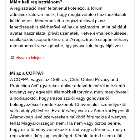
Miért kell regisztrálnom?
A regisztráció nem feltétlenül kötelező, a fórum
adminisztrátorán múlik, hogy megköveteli-e hozzászólások
küldéséhez. Mindemellett a regisztrációval plusz
lehetőségek is elérhetővé válnak a számodra, mint például
avatar használata, privát üzenetek, illetve e-mailek küldése,
csatlakozás csoportokhoz stb. A regisztráció csupán néhány
másodpercet vesz igénybe, így javasoljuk, hogy éljél vele.
Vissza a tetejére
Mi az a COPPA?
A COPPA, vagyis az 1998-as „Child Online Privacy and
Protection Act” (gyerekek online adatvédelméről intézkedő
törvény) egy egyesült államokbeli törvény, mely megköveteli
a honlapoktól, hogy írásos szülői vagy gondviselői
beleegyezéssel rendelkezzenek 13 éven aluli személyektől
való adatgyűjtéshez. Ez a törvény csak az Amerikai Egyesült
Államokban lévő szervereken működő fórumokra érvényes,
tehát Magyarországon nem. Ha nem vagy biztos benne,
hogy ez a törvény vonatkozik-e rád vagy a fórumra, melyre
regisztrálsz, kérj jogi segítséget. Kérjük, tartsd szem előtt,