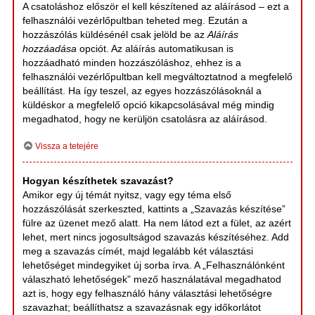
A csatoláshoz először el kell készítened az aláírásod – ezt a
felhasználói vezérlőpultban teheted meg. Ezután a
hozzászólás küldésénél csak jelöld be az
Aláírás
hozzáadása
opciót. Az aláírás automatikusan is
hozzáadható minden hozzászóláshoz, ehhez is a
felhasználói vezérlőpultban kell megváltoztatnod a megfelelő
beállítást. Ha így teszel, az egyes hozzászólásoknál a
küldéskor a megfelelő opció kikapcsolásával még mindig
megadhatod, hogy ne kerüljön csatolásra az aláírásod.
Vissza a tetejére
Hogyan készíthetek szavazást?
Amikor egy új témát nyitsz, vagy egy téma első
hozzászólását szerkeszted, kattints a „Szavazás készítése”
fülre az üzenet mező alatt. Ha nem látod ezt a fület, az azért
lehet, mert nincs jogosultságod szavazás készítéséhez. Add
meg a szavazás címét, majd legalább két választási
lehetőséget mindegyiket új sorba írva. A „Felhasználónként
válaszható lehetőségek” mező használatával megadhatod
azt is, hogy egy felhasználó hány választási lehetőségre
szavazhat; beállíthatsz a szavazásnak egy időkorlátot