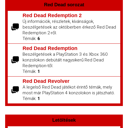
Red Dead sorozat
Red Dead Redemption 2
Új információk, részletek, kívánságok,
beszélgetések az októberben érkező Red Dead
Redemption 2-ről.
Témák:
6
Red Dead Redemption
Beszélgetések a PlayStation 3 és Xbox 360
konzolokon debütált nagysikerű Red Dead
Redemption-től.
Témák:
1
Red Dead Revolver
A legelső Red Dead játékot érintő témák, mely
most már PlayStation 4 konzolokon is játszható.
Témák:
1
Letöltések