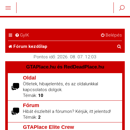
GyIK
Belépés
K
Fórum kezdőlap
e
Pontos idő: 2026. 08. 07. 12:03
r
GTAPlace.hu és RedDeadPlace.hu
e
Oldal
Ötletek, hibajelentés, és az oldalunkkal
s
kapcsolatos dolgok.
é
Témák:
10
s
Fórum
Hibát észleltél a fórumon? Kérjük, itt jelentsd!
Témák:
2
GTAPlace Elite Crew