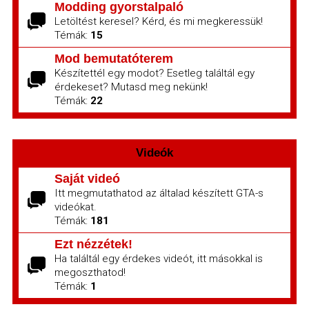
Modding gyorstalpaló
Letöltést keresel? Kérd, és mi megkeressük!
Témák:
15
Mod bemutatóterem
Készítettél egy modot? Esetleg találtál egy
érdekeset? Mutasd meg nekünk!
Témák:
22
Videók
Saját videó
Itt megmutathatod az általad készített GTA-s
videókat.
Témák:
181
Ezt nézzétek!
Ha találtál egy érdekes videót, itt másokkal is
megoszthatod!
Témák:
1