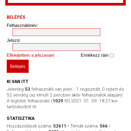
BELÉPÉS
Felhasználónév:
Jelszó:
Elfelejtettem a jelszavam
Emlékezz rám
KI VAN ITT
Jelenleg
53
felhasználó van jelen :: 1 regisztrált, 0 rejtett és
52 vendég (az elmúlt 2 percben aktív felhasználók alapján)
A legtöbb felhasználó (
1029
fő) 2021. 01. 09. 18:27-kor
tartózkodott itt.
STATISZTIKA
Hozzászólások száma:
52611
• Témák száma:
566
•