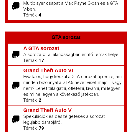
Multiplayer csapat a Max Payne 3-ban és a GTA
V-ben.
Témák:
4
GTA sorozat
A GTA sorozat
A sorozatot általánosságban érintő témák helye.
Témák:
17
Grand Theft Auto VI
Hivatalos, hogy készül a GTA sorozat új része, ami
minden bizonnyal a GTA6 nevet viseli majd... vagy
nem? Lehet találgatni, ötletelni, kívánni, mi legyen
és mi ne legyen a következő játékban.
Témák:
2
Grand Theft Auto V
Spekulációk és beszélgetések a sorozat
legújabb darabjáról.
Témák:
79