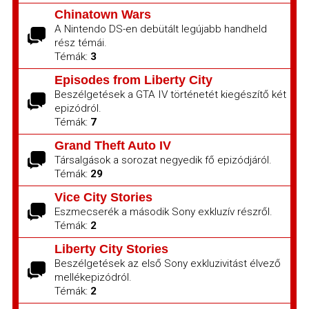
Chinatown Wars
A Nintendo DS-en debütált legújabb handheld
rész témái.
Témák:
3
Episodes from Liberty City
Beszélgetések a GTA IV történetét kiegészítő két
epizódról.
Témák:
7
Grand Theft Auto IV
Társalgások a sorozat negyedik fő epizódjáról.
Témák:
29
Vice City Stories
Eszmecserék a második Sony exkluzív részről.
Témák:
2
Liberty City Stories
Beszélgetések az első Sony exkluzivitást élvező
mellékepizódról.
Témák:
2