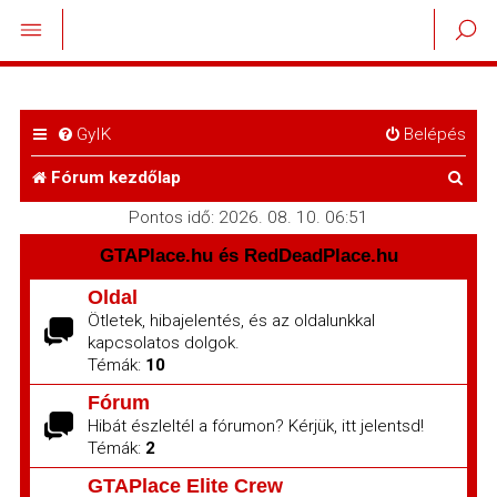
GyIK
Belépés
K
Fórum kezdőlap
e
Pontos idő: 2026. 08. 10. 06:51
r
GTAPlace.hu és RedDeadPlace.hu
e
Oldal
Ötletek, hibajelentés, és az oldalunkkal
s
kapcsolatos dolgok.
é
Témák:
10
s
Fórum
Hibát észleltél a fórumon? Kérjük, itt jelentsd!
Témák:
2
GTAPlace Elite Crew