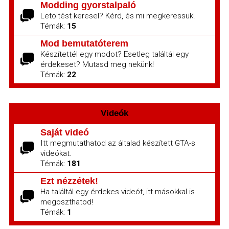
Modding gyorstalpaló
Letöltést keresel? Kérd, és mi megkeressük!
Témák:
15
Mod bemutatóterem
Készítettél egy modot? Esetleg találtál egy
érdekeset? Mutasd meg nekünk!
Témák:
22
Videók
Saját videó
Itt megmutathatod az általad készített GTA-s
videókat.
Témák:
181
Ezt nézzétek!
Ha találtál egy érdekes videót, itt másokkal is
megoszthatod!
Témák:
1