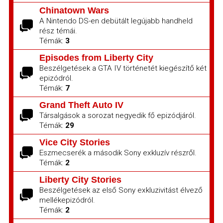
Chinatown Wars
A Nintendo DS-en debütált legújabb handheld
rész témái.
Témák:
3
Episodes from Liberty City
Beszélgetések a GTA IV történetét kiegészítő két
epizódról.
Témák:
7
Grand Theft Auto IV
Társalgások a sorozat negyedik fő epizódjáról.
Témák:
29
Vice City Stories
Eszmecserék a második Sony exkluzív részről.
Témák:
2
Liberty City Stories
Beszélgetések az első Sony exkluzivitást élvező
mellékepizódról.
Témák:
2