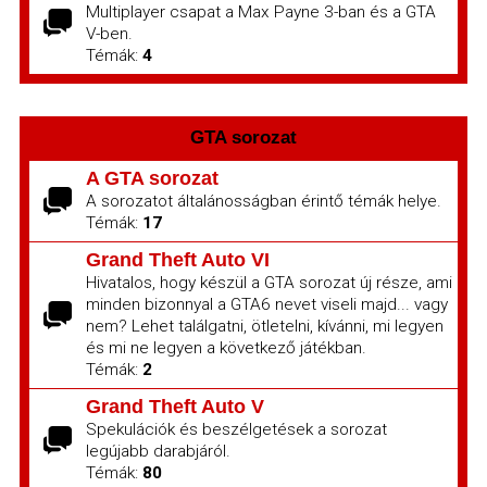
Multiplayer csapat a Max Payne 3-ban és a GTA
V-ben.
Témák:
4
GTA sorozat
A GTA sorozat
A sorozatot általánosságban érintő témák helye.
Témák:
17
Grand Theft Auto VI
Hivatalos, hogy készül a GTA sorozat új része, ami
minden bizonnyal a GTA6 nevet viseli majd... vagy
nem? Lehet találgatni, ötletelni, kívánni, mi legyen
és mi ne legyen a következő játékban.
Témák:
2
Grand Theft Auto V
Spekulációk és beszélgetések a sorozat
legújabb darabjáról.
Témák:
80