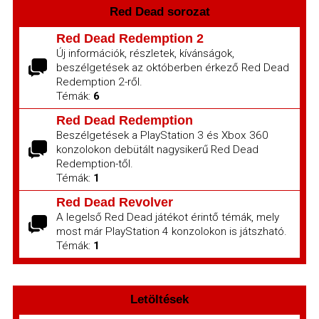
Red Dead sorozat
Red Dead Redemption 2
Új információk, részletek, kívánságok,
beszélgetések az októberben érkező Red Dead
Redemption 2-ről.
Témák:
6
Red Dead Redemption
Beszélgetések a PlayStation 3 és Xbox 360
konzolokon debütált nagysikerű Red Dead
Redemption-től.
Témák:
1
Red Dead Revolver
A legelső Red Dead játékot érintő témák, mely
most már PlayStation 4 konzolokon is játszható.
Témák:
1
Letöltések