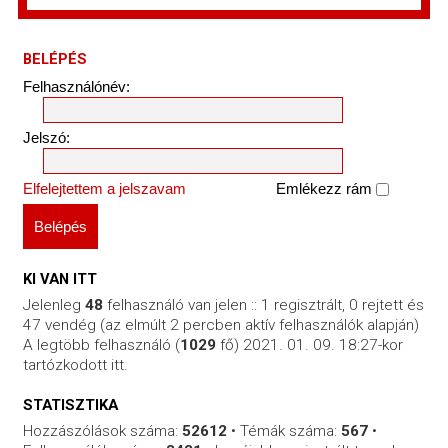
BELÉPÉS
Felhasználónév:
Jelszó:
Elfelejtettem a jelszavam
Emlékezz rám
KI VAN ITT
Jelenleg
48
felhasználó van jelen :: 1 regisztrált, 0 rejtett és
47 vendég (az elmúlt 2 percben aktív felhasználók alapján)
A legtöbb felhasználó (
1029
fő) 2021. 01. 09. 18:27-kor
tartózkodott itt.
STATISZTIKA
Hozzászólások száma:
52612
• Témák száma:
567
•