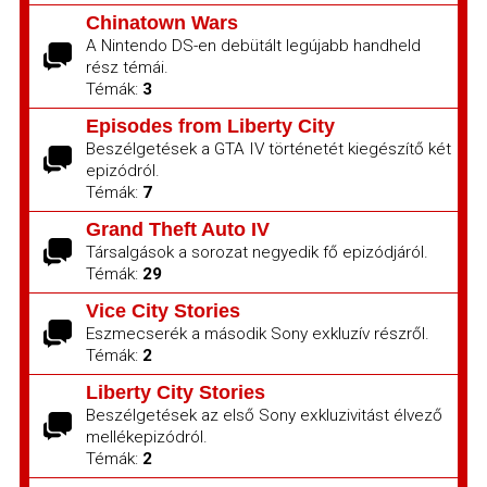
Chinatown Wars
A Nintendo DS-en debütált legújabb handheld
rész témái.
Témák:
3
Episodes from Liberty City
Beszélgetések a GTA IV történetét kiegészítő két
epizódról.
Témák:
7
Grand Theft Auto IV
Társalgások a sorozat negyedik fő epizódjáról.
Témák:
29
Vice City Stories
Eszmecserék a második Sony exkluzív részről.
Témák:
2
Liberty City Stories
Beszélgetések az első Sony exkluzivitást élvező
mellékepizódról.
Témák:
2