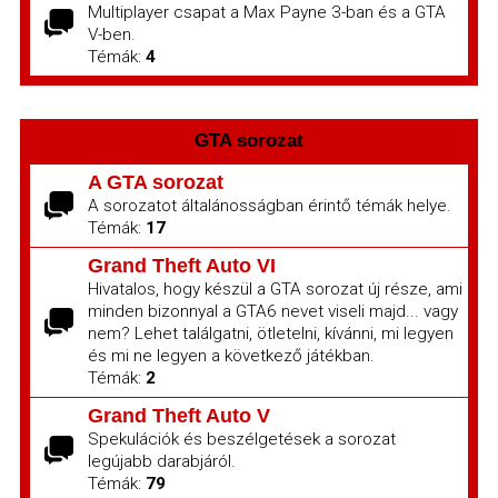
Multiplayer csapat a Max Payne 3-ban és a GTA
V-ben.
Témák:
4
GTA sorozat
A GTA sorozat
A sorozatot általánosságban érintő témák helye.
Témák:
17
Grand Theft Auto VI
Hivatalos, hogy készül a GTA sorozat új része, ami
minden bizonnyal a GTA6 nevet viseli majd... vagy
nem? Lehet találgatni, ötletelni, kívánni, mi legyen
és mi ne legyen a következő játékban.
Témák:
2
Grand Theft Auto V
Spekulációk és beszélgetések a sorozat
legújabb darabjáról.
Témák:
79