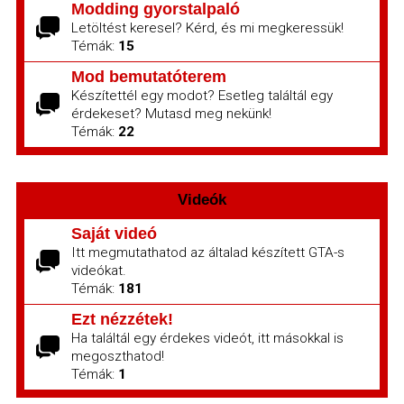
Modding gyorstalpaló
Letöltést keresel? Kérd, és mi megkeressük!
Témák:
15
Mod bemutatóterem
Készítettél egy modot? Esetleg találtál egy
érdekeset? Mutasd meg nekünk!
Témák:
22
Videók
Saját videó
Itt megmutathatod az általad készített GTA-s
videókat.
Témák:
181
Ezt nézzétek!
Ha találtál egy érdekes videót, itt másokkal is
megoszthatod!
Témák:
1