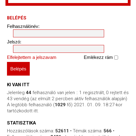
BELÉPÉS
Felhasználónév:
Jelszó:
Elfelejtettem a jelszavam
Emlékezz rám
KI VAN ITT
Jelenleg
44
felhasználó van jelen :: 1 regisztrált, 0 rejtett és
43 vendég (az elmúlt 2 percben aktív felhasználók alapján)
A legtöbb felhasználó (
1029
fő) 2021. 01. 09. 18:27-kor
tartózkodott itt.
STATISZTIKA
Hozzászólások száma:
52611
• Témák száma:
566
•