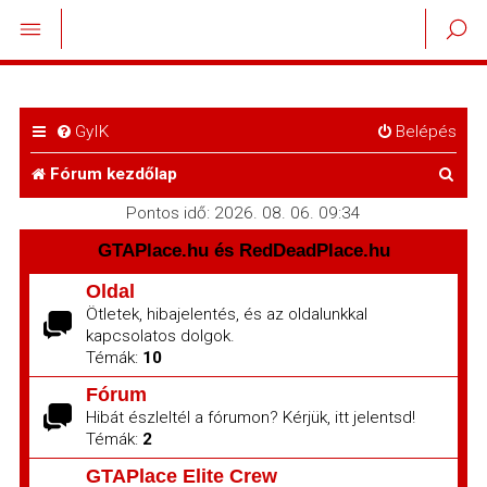
GyIK
Belépés
K
Fórum kezdőlap
e
Pontos idő: 2026. 08. 06. 09:34
r
GTAPlace.hu és RedDeadPlace.hu
e
Oldal
Ötletek, hibajelentés, és az oldalunkkal
s
kapcsolatos dolgok.
é
Témák:
10
s
Fórum
Hibát észleltél a fórumon? Kérjük, itt jelentsd!
Témák:
2
GTAPlace Elite Crew