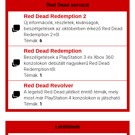
Red Dead sorozat
Red Dead Redemption 2
Új információk, részletek, kívánságok,
beszélgetések az októberben érkező Red Dead
Redemption 2-ről.
Témák:
6
Red Dead Redemption
Beszélgetések a PlayStation 3 és Xbox 360
konzolokon debütált nagysikerű Red Dead
Redemption-től.
Témák:
1
Red Dead Revolver
A legelső Red Dead játékot érintő témák, mely
most már PlayStation 4 konzolokon is játszható.
Témák:
1
Letöltések