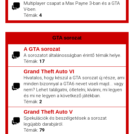
Multiplayer csapat a Max Payne 3-ban és a GTA
V-ben.
Témák:
4
GTA sorozat
A GTA sorozat
A sorozatot általánosságban érintő témák helye.
Témák:
17
Grand Theft Auto VI
Hivatalos, hogy készül a GTA sorozat új része, ami
minden bizonnyal a GTA6 nevet viseli majd... vagy
nem? Lehet találgatni, ötletelni, kívánni, mi legyen
és mi ne legyen a következő játékban.
Témák:
2
Grand Theft Auto V
Spekulációk és beszélgetések a sorozat
legújabb darabjáról.
Témák:
79