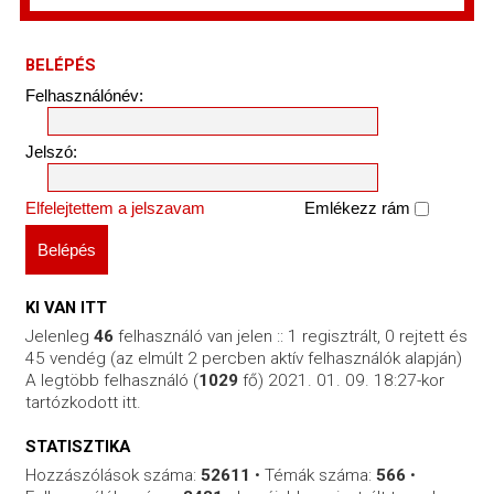
BELÉPÉS
Felhasználónév:
Jelszó:
Elfelejtettem a jelszavam
Emlékezz rám
KI VAN ITT
Jelenleg
46
felhasználó van jelen :: 1 regisztrált, 0 rejtett és
45 vendég (az elmúlt 2 percben aktív felhasználók alapján)
A legtöbb felhasználó (
1029
fő) 2021. 01. 09. 18:27-kor
tartózkodott itt.
STATISZTIKA
Hozzászólások száma:
52611
• Témák száma:
566
•