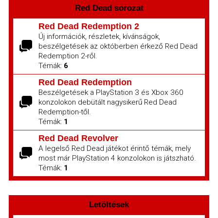
Red Dead sorozat
Red Dead Redemption 2
Új információk, részletek, kívánságok,
beszélgetések az októberben érkező Red Dead
Redemption 2-ről.
Témák:
6
Red Dead Redemption
Beszélgetések a PlayStation 3 és Xbox 360
konzolokon debütált nagysikerű Red Dead
Redemption-től.
Témák:
1
Red Dead Revolver
A legelső Red Dead játékot érintő témák, mely
most már PlayStation 4 konzolokon is játszható.
Témák:
1
Letöltések