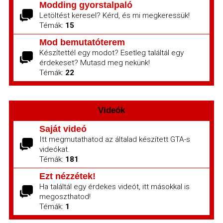
Modding gyorstalpaló
Letöltést keresel? Kérd, és mi megkeressük!
Témák:
15
Mod bemutatóterem
Készítettél egy modot? Esetleg találtál egy
érdekeset? Mutasd meg nekünk!
Témák:
22
Videók
Saját videó
Itt megmutathatod az általad készített GTA-s
videókat.
Témák:
181
Ezt nézzétek!
Ha találtál egy érdekes videót, itt másokkal is
megoszthatod!
Témák:
1