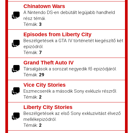
Chinatown Wars
A Nintendo DS-en debütált legújabb handheld
rész témái.
Témák:
3
Episodes from Liberty City
Beszélgetések a GTA IV történetét kiegészítő két
epizódról.
Témák:
7
Grand Theft Auto IV
Társalgások a sorozat negyedik fő epizódjáról.
Témák:
29
Vice City Stories
Eszmecserék a második Sony exkluzív részről.
Témák:
2
Liberty City Stories
Beszélgetések az első Sony exkluzivitást élvező
mellékepizódról.
Témák:
2