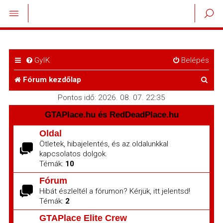
GyIK
Belépés
K
Fórum kezdőlap
e
Pontos idő: 2026. 08. 07. 22:35
r
GTAPlace.hu és RedDeadPlace.hu
e
Oldal
Ötletek, hibajelentés, és az oldalunkkal
s
kapcsolatos dolgok.
é
Témák:
10
s
Fórum
Hibát észleltél a fórumon? Kérjük, itt jelentsd!
Témák:
2
GTAPlace Elite Crew