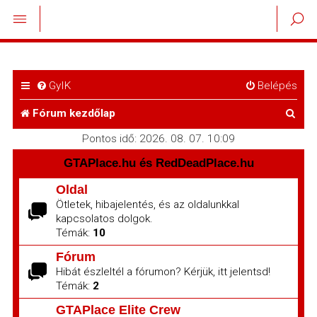
GyIK
Belépés
K
Fórum kezdőlap
e
Pontos idő: 2026. 08. 07. 10:09
r
GTAPlace.hu és RedDeadPlace.hu
e
Oldal
Ötletek, hibajelentés, és az oldalunkkal
s
kapcsolatos dolgok.
é
Témák:
10
s
Fórum
Hibát észleltél a fórumon? Kérjük, itt jelentsd!
Témák:
2
GTAPlace Elite Crew