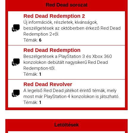
Red Dead sorozat
Red Dead Redemption 2
Új információk, részletek, kívánságok,
beszélgetések az októberben érkező Red Dead
Redemption 2-ről.
Témák:
6
Red Dead Redemption
Beszélgetések a PlayStation 3 és Xbox 360
konzolokon debütált nagysikerű Red Dead
Redemption-től.
Témák:
1
Red Dead Revolver
A legelső Red Dead játékot érintő témák, mely
most már PlayStation 4 konzolokon is játszható.
Témák:
1
Letöltések