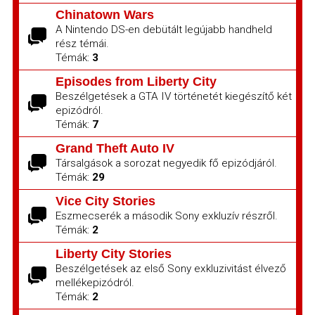
Chinatown Wars
A Nintendo DS-en debütált legújabb handheld
rész témái.
Témák:
3
Episodes from Liberty City
Beszélgetések a GTA IV történetét kiegészítő két
epizódról.
Témák:
7
Grand Theft Auto IV
Társalgások a sorozat negyedik fő epizódjáról.
Témák:
29
Vice City Stories
Eszmecserék a második Sony exkluzív részről.
Témák:
2
Liberty City Stories
Beszélgetések az első Sony exkluzivitást élvező
mellékepizódról.
Témák:
2