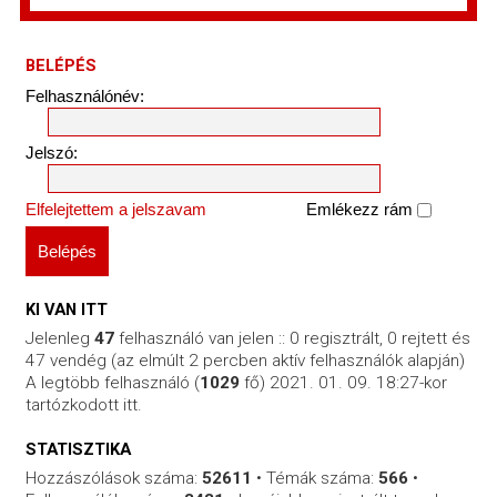
BELÉPÉS
Felhasználónév:
Jelszó:
Elfelejtettem a jelszavam
Emlékezz rám
KI VAN ITT
Jelenleg
47
felhasználó van jelen :: 0 regisztrált, 0 rejtett és
47 vendég (az elmúlt 2 percben aktív felhasználók alapján)
A legtöbb felhasználó (
1029
fő) 2021. 01. 09. 18:27-kor
tartózkodott itt.
STATISZTIKA
Hozzászólások száma:
52611
• Témák száma:
566
•