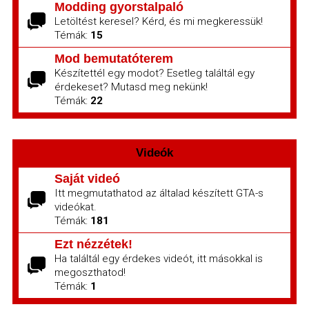
Modding gyorstalpaló
Letöltést keresel? Kérd, és mi megkeressük!
Témák:
15
Mod bemutatóterem
Készítettél egy modot? Esetleg találtál egy
érdekeset? Mutasd meg nekünk!
Témák:
22
Videók
Saját videó
Itt megmutathatod az általad készített GTA-s
videókat.
Témák:
181
Ezt nézzétek!
Ha találtál egy érdekes videót, itt másokkal is
megoszthatod!
Témák:
1