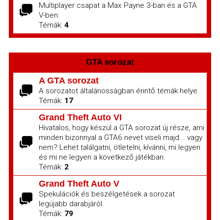
Multiplayer csapat a Max Payne 3-ban és a GTA
V-ben.
Témák:
4
GTA sorozat
A GTA sorozat
A sorozatot általánosságban érintő témák helye.
Témák:
17
Grand Theft Auto VI
Hivatalos, hogy készül a GTA sorozat új része, ami
minden bizonnyal a GTA6 nevet viseli majd... vagy
nem? Lehet találgatni, ötletelni, kívánni, mi legyen
és mi ne legyen a következő játékban.
Témák:
2
Grand Theft Auto V
Spekulációk és beszélgetések a sorozat
legújabb darabjáról.
Témák:
79