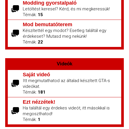
Modding gyorstalpaló
Letöltést keresel? Kérd, és mi megkeressük!
Témák:
15
Mod bemutatóterem
Készítettél egy modot? Esetleg találtál egy
érdekeset? Mutasd meg nekünk!
Témák:
22
Videók
Saját videó
Itt megmutathatod az általad készített GTA-s
videókat.
Témák:
181
Ezt nézzétek!
Ha találtál egy érdekes videót, itt másokkal is
megoszthatod!
Témák:
1