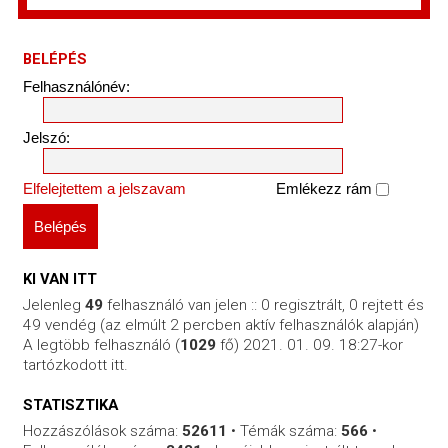
BELÉPÉS
Felhasználónév:
Jelszó:
Elfelejtettem a jelszavam
Emlékezz rám
KI VAN ITT
Jelenleg
49
felhasználó van jelen :: 0 regisztrált, 0 rejtett és
49 vendég (az elmúlt 2 percben aktív felhasználók alapján)
A legtöbb felhasználó (
1029
fő) 2021. 01. 09. 18:27-kor
tartózkodott itt.
STATISZTIKA
Hozzászólások száma:
52611
• Témák száma:
566
•