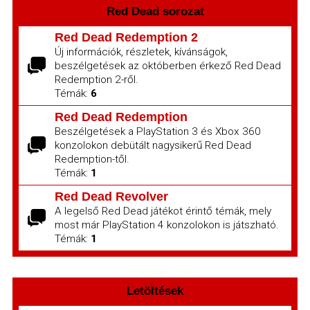
Red Dead sorozat
Red Dead Redemption 2
Új információk, részletek, kívánságok,
beszélgetések az októberben érkező Red Dead
Redemption 2-ről.
Témák:
6
Red Dead Redemption
Beszélgetések a PlayStation 3 és Xbox 360
konzolokon debütált nagysikerű Red Dead
Redemption-től.
Témák:
1
Red Dead Revolver
A legelső Red Dead játékot érintő témák, mely
most már PlayStation 4 konzolokon is játszható.
Témák:
1
Letöltések