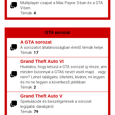
Multiplayer csapat a Max Payne 3-ban és a GTA
V-ben.
Témák:
4
GTA sorozat
A GTA sorozat
A sorozatot általánosságban érintő témák helye.
Témák:
17
Grand Theft Auto VI
Hivatalos, hogy készül a GTA sorozat új része, ami
minden bizonnyal a GTA6 nevet viseli majd... vagy
nem? Lehet találgatni, ötletelni, kívánni, mi legyen
és mi ne legyen a következő játékban.
Témák:
2
Grand Theft Auto V
Spekulációk és beszélgetések a sorozat
legújabb darabjáról.
Témák:
79