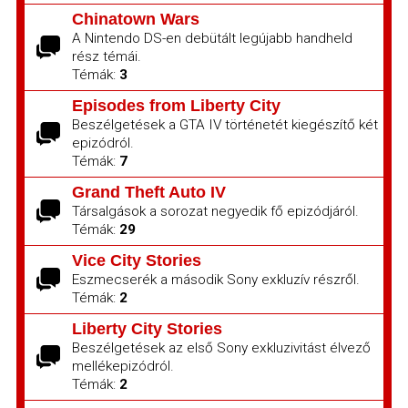
Chinatown Wars
A Nintendo DS-en debütált legújabb handheld
rész témái.
Témák:
3
Episodes from Liberty City
Beszélgetések a GTA IV történetét kiegészítő két
epizódról.
Témák:
7
Grand Theft Auto IV
Társalgások a sorozat negyedik fő epizódjáról.
Témák:
29
Vice City Stories
Eszmecserék a második Sony exkluzív részről.
Témák:
2
Liberty City Stories
Beszélgetések az első Sony exkluzivitást élvező
mellékepizódról.
Témák:
2