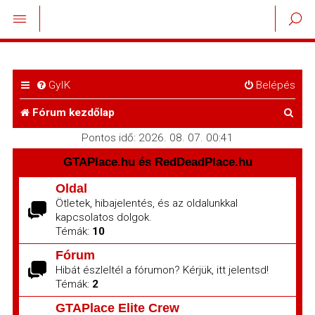
GyIK
Belépés
K
Fórum kezdőlap
e
Pontos idő: 2026. 08. 07. 00:41
r
GTAPlace.hu és RedDeadPlace.hu
e
Oldal
Ötletek, hibajelentés, és az oldalunkkal
s
kapcsolatos dolgok.
é
Témák:
10
s
Fórum
Hibát észleltél a fórumon? Kérjük, itt jelentsd!
Témák:
2
GTAPlace Elite Crew