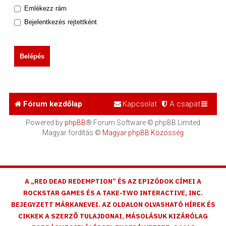
Emlékezz rám
Bejelentkezés rejtettként
Fórum kezdőlap
Kapcsolat
A csapat
Powered by
phpBB
® Forum Software © phpBB Limited
Magyar fordítás ©
Magyar phpBB Közösség
A „RED DEAD REDEMPTION” ÉS AZ EPIZÓDOK CÍMEI A
ROCKSTAR GAMES ÉS A TAKE-TWO INTERACTIVE, INC.
BEJEGYZETT MÁRKANEVEI. AZ OLDALON OLVASHATÓ HÍREK ÉS
CIKKEK A SZERZŐ TULAJDONAI, MÁSOLÁSUK KIZÁRÓLAG