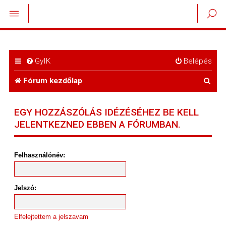
GyIK
Belépés
K
Fórum kezdőlap
e
EGY HOZZÁSZÓLÁS IDÉZÉSÉHEZ BE KELL
r
JELENTKEZNED EBBEN A FÓRUMBAN.
e
s
Felhasználónév:
é
s
Jelszó:
Elfelejtettem a jelszavam