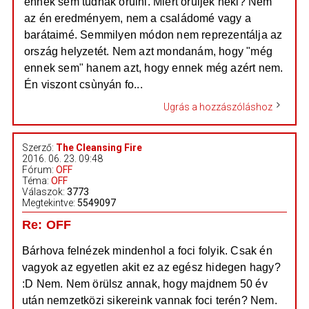
ennek sem tudnak örülni. Miért örüljek neki? Nem
az én eredményem, nem a családomé vagy a
barátaimé. Semmilyen módon nem reprezentálja az
ország helyzetét. Nem azt mondanám, hogy "még
ennek sem" hanem azt, hogy ennek még azért nem.
Én viszont csùnyán fo...
Ugrás a hozzászóláshoz
Szerző:
The Cleansing Fire
2016. 06. 23. 09:48
Fórum:
OFF
Téma:
OFF
Válaszok:
3773
Megtekintve:
5549097
Re: OFF
Bárhova felnézek mindenhol a foci folyik. Csak én
vagyok az egyetlen akit ez az egész hidegen hagy?
:D Nem. Nem örülsz annak, hogy majdnem 50 év
után nemzetközi sikereink vannak foci terén? Nem.