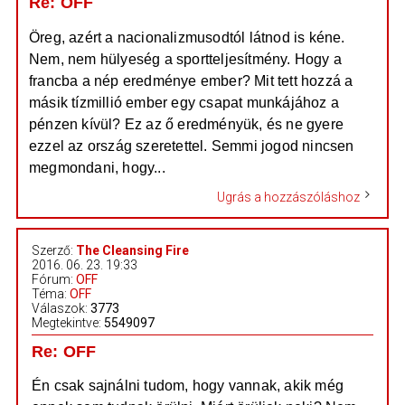
Re: OFF
Öreg, azért a nacionalizmusodtól látnod is kéne.
Nem, nem hülyeség a sportteljesítmény. Hogy a
francba a nép eredménye ember? Mit tett hozzá a
másik tízmillió ember egy csapat munkájához a
pénzen kívül? Ez az ő eredményük, és ne gyere
ezzel az ország szeretettel. Semmi jogod nincsen
megmondani, hogy...
Ugrás a hozzászóláshoz
Szerző:
The Cleansing Fire
2016. 06. 23. 19:33
Fórum:
OFF
Téma:
OFF
Válaszok:
3773
Megtekintve:
5549097
Re: OFF
Én csak sajnálni tudom, hogy vannak, akik még