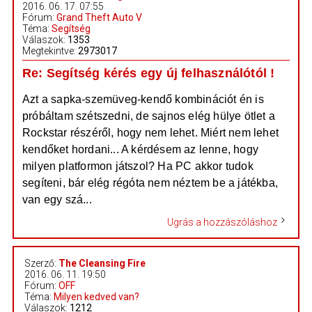
2016. 06. 17. 07:55
Fórum:
Grand Theft Auto V
Téma:
Segítség
Válaszok:
1353
Megtekintve:
2973017
Re: Segítség kérés egy új felhasználótól !
Azt a sapka-szemüveg-kendő kombinációt én is
próbáltam szétszedni, de sajnos elég hülye ötlet a
Rockstar részéről, hogy nem lehet. Miért nem lehet
kendőket hordani... A kérdésem az lenne, hogy
milyen platformon játszol? Ha PC akkor tudok
segíteni, bár elég régóta nem néztem be a játékba,
van egy szá...
Ugrás a hozzászóláshoz
Szerző:
The Cleansing Fire
2016. 06. 11. 19:50
Fórum:
OFF
Téma:
Milyen kedved van?
Válaszok:
1212