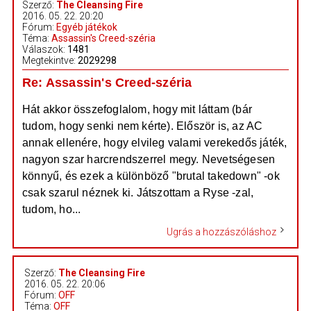
Szerző:
The Cleansing Fire
2016. 05. 22. 20:20
Fórum:
Egyéb játékok
Téma:
Assassin's Creed-széria
Válaszok:
1481
Megtekintve:
2029298
Re: Assassin's Creed-széria
Hát akkor összefoglalom, hogy mit láttam (bár
tudom, hogy senki nem kérte). Először is, az AC
annak ellenére, hogy elvileg valami verekedős játék,
nagyon szar harcrendszerrel megy. Nevetségesen
könnyű, és ezek a különböző "brutal takedown" -ok
csak szarul néznek ki. Játszottam a Ryse -zal,
tudom, ho...
Ugrás a hozzászóláshoz
Szerző:
The Cleansing Fire
2016. 05. 22. 20:06
Fórum:
OFF
Téma:
OFF