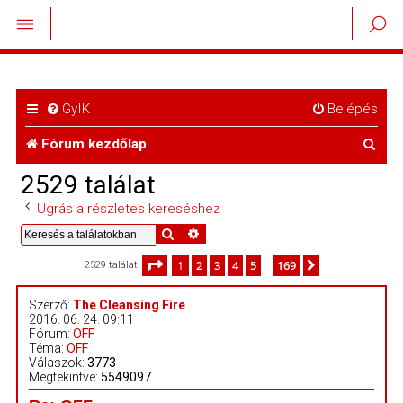
GyIK
Belépés
K
Fórum kezdőlap
e
2529 találat
r
Ugrás a részletes kereséshez
e
Keresés
Részletes keresés
s
Oldal:
1
/
169
1
2
3
4
5
169
Következő
2529 találat
…
é
Szerző:
The Cleansing Fire
2016. 06. 24. 09:11
s
Fórum:
OFF
Téma:
OFF
Válaszok:
3773
Megtekintve:
5549097