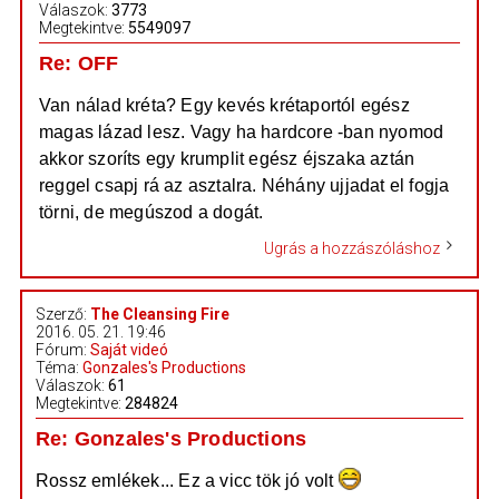
Válaszok:
3773
Megtekintve:
5549097
Re: OFF
Van nálad kréta? Egy kevés krétaportól egész
magas lázad lesz. Vagy ha hardcore -ban nyomod
akkor szoríts egy krumplit egész éjszaka aztán
reggel csapj rá az asztalra. Néhány ujjadat el fogja
törni, de megúszod a dogát.
Ugrás a hozzászóláshoz
Szerző:
The Cleansing Fire
2016. 05. 21. 19:46
Fórum:
Saját videó
Téma:
Gonzales's Productions
Válaszok:
61
Megtekintve:
284824
Re: Gonzales's Productions
Rossz emlékek... Ez a vicc tök jó volt