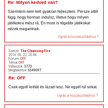
Re: Milyen kedved van?
Szerintem nem kell gyakran fejleszteni. Persze attól
függ, hogy honnan indulsz, illetve hogy milyen
játékokra mész rá. Én most is régebbi játékokat
nézek magamnak.
Ugrás a hozzászóláshoz
Szerző:
The Cleansing Fire
2016. 05. 22. 20:46
Fórum:
OFF
Téma:
OFF
Válaszok:
3773
Megtekintve:
5549097
Re: OFF
Csak egyél krétát és lázad lesz. Ne egyél túl sokat.
Ugrás a hozzászóláshoz