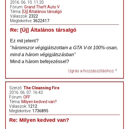
2016. 06. 10. 11:20
Fórum:
Grand Theft Auto V
Téma:
[Új] Általános társalgó
Válaszok:
2322
Megtekintve:
3622417
Re: [Új] Általános társalgó
Ez mit jelent?
"
háromszor végigjátszottam a GTA V-öt 100%-osan,
mind a három végigjátszásban
"
Mind a három befejezéssel?
Ugrás a hozzászóláshoz
Szerző:
The Cleansing Fire
2016. 06. 07. 16:42
Fórum:
OFF
Téma:
Milyen kedved van?
Válaszok:
1212
Megtekintve:
1736895
Re: Milyen kedved van?