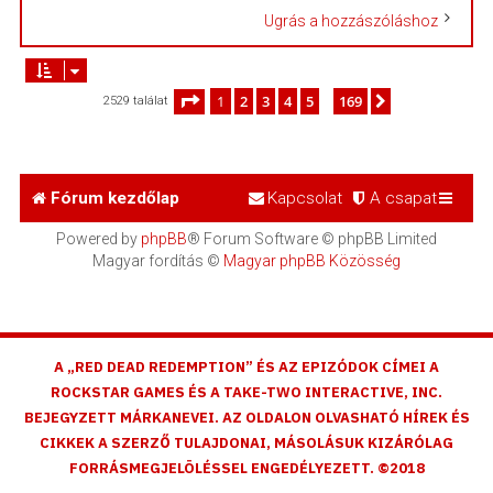
Ugrás a hozzászóláshoz
Oldal:
1
/
169
1
2
3
4
5
169
Következő
2529 találat
…
Fórum kezdőlap
Kapcsolat
A csapat
Powered by
phpBB
® Forum Software © phpBB Limited
Magyar fordítás ©
Magyar phpBB Közösség
A „RED DEAD REDEMPTION” ÉS AZ EPIZÓDOK CÍMEI A
ROCKSTAR GAMES ÉS A TAKE-TWO INTERACTIVE, INC.
BEJEGYZETT MÁRKANEVEI. AZ OLDALON OLVASHATÓ HÍREK ÉS
CIKKEK A SZERZŐ TULAJDONAI, MÁSOLÁSUK KIZÁRÓLAG
FORRÁSMEGJELÖLÉSSEL ENGEDÉLYEZETT. ©2018