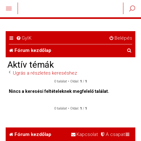
GyIK
Belépés
K
Fórum kezdőlap
e
Aktív témák
r
Ugrás a részletes kereséshez
e
0 találat • Oldal:
1
/
1
s
Nincs a keresési feltételeknek megfelelő találat.
é
0 találat • Oldal:
1
/
1
s
Fórum kezdőlap
Kapcsolat
A csapat