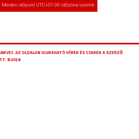
Minden időpont
UTC+01:00
időzóna szerinti
NEVEI. AZ OLDALON OLVASHATÓ HÍREK ÉS CIKKEK A SZERZŐ
TT. ©2018