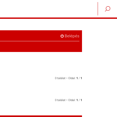
Belépés
0 találat • Oldal:
1
/
1
0 találat • Oldal:
1
/
1