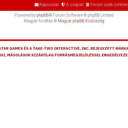
Kapcsolat
A csapat
Fórum sütik törlése
Powered by
phpBB
® Forum Software © phpBB Limited
Magyar fordítás ©
Magyar phpBB Közösség
STAR GAMES ÉS A TAKE-TWO INTERACTIVE, INC. BEJEGYZETT MÁRKA
AI, MÁSOLÁSUK KIZÁRÓLAG FORRÁSMEGJELÖLÉSSEL ENGEDÉLYEZE