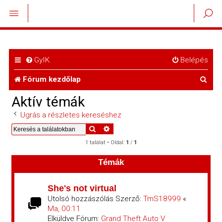
GyIK
Belépés
K
Fórum kezdőlap
e
Aktív témák
r
Ugrás a részletes kereséshez
e
Keresés
Részletes keresés
1 találat • Oldal:
1
/
1
s
é
Témák
s
She's not virtual
Utolsó hozzászólás Szerző:
TmS18999
«
Ma, 00:11
Elküldve Fórum:
Grand Theft Auto V