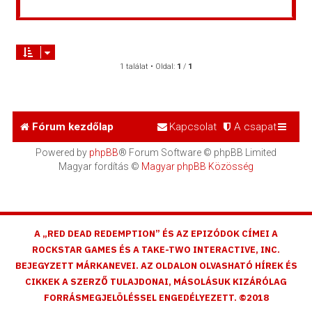
1 találat • Oldal:
1
/
1
Fórum kezdőlap
Kapcsolat
A csapat
Powered by
phpBB
® Forum Software © phpBB Limited
Magyar fordítás ©
Magyar phpBB Közösség
A „RED DEAD REDEMPTION” ÉS AZ EPIZÓDOK CÍMEI A
ROCKSTAR GAMES ÉS A TAKE-TWO INTERACTIVE, INC.
BEJEGYZETT MÁRKANEVEI. AZ OLDALON OLVASHATÓ HÍREK ÉS
CIKKEK A SZERZŐ TULAJDONAI, MÁSOLÁSUK KIZÁRÓLAG
FORRÁSMEGJELÖLÉSSEL ENGEDÉLYEZETT. ©2018