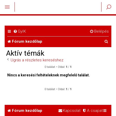
GyIK
Belépés
K
Fórum kezdőlap
e
Aktív témák
r
Ugrás a részletes kereséshez
e
0 találat • Oldal:
1
/
1
s
Nincs a keresési feltételeknek megfelelő találat.
é
0 találat • Oldal:
1
/
1
s
Fórum kezdőlap
Kapcsolat
A csapat