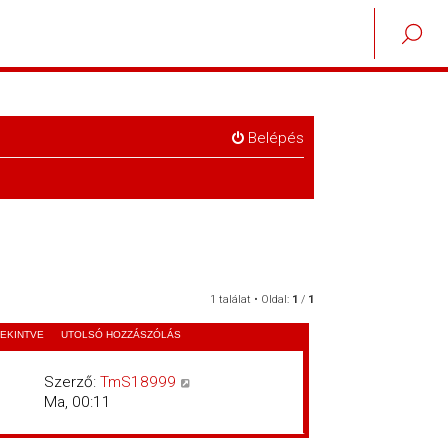
Belépés
1 találat • Oldal:
1
/
1
EKINTVE
UTOLSÓ HOZZÁSZÓLÁS
Szerző:
TmS18999
Ma, 00:11