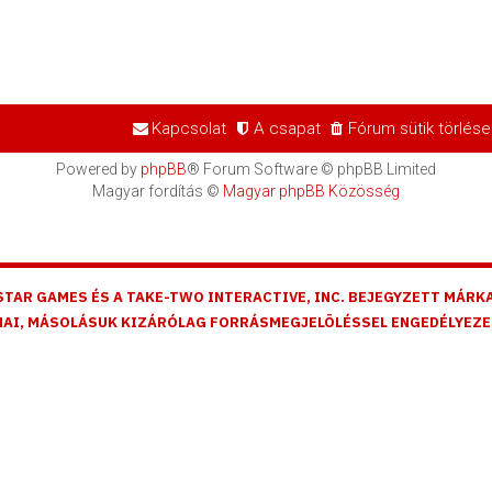
Kapcsolat
A csapat
Fórum sütik törlése
Powered by
phpBB
® Forum Software © phpBB Limited
Magyar fordítás ©
Magyar phpBB Közösség
STAR GAMES ÉS A TAKE-TWO INTERACTIVE, INC. BEJEGYZETT MÁRKA
AI, MÁSOLÁSUK KIZÁRÓLAG FORRÁSMEGJELÖLÉSSEL ENGEDÉLYEZE