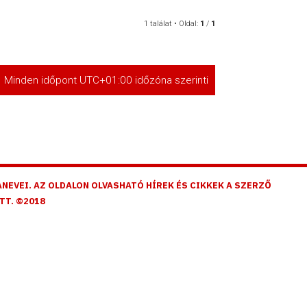
1 találat • Oldal:
1
/
1
Minden időpont
UTC+01:00
időzóna szerinti
NEVEI. AZ OLDALON OLVASHATÓ HÍREK ÉS CIKKEK A SZERZŐ
TT. ©2018