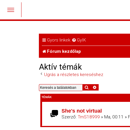
Gyors linkek
GyIK
Fórum kezdőlap
Aktív témák
Ugrás a részletes kereséshez
Keresés
Részletes keresés
TÉMÁK
She's not virtual
Szerző:
TmS18999
» Ma, 00:11 » 