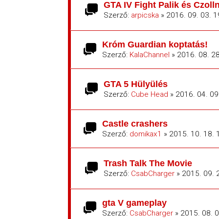
GTA IV Fight Palik és Czo
Szerző:
arpicska
» 2016. 09. 03. 1
Króm Guardian koptatás!
Szerző:
KalaChannel
» 2016. 08. 28
GTA 5 Hülyülés
Szerző:
Cube Head
» 2016. 04. 09
Castle crashers
Szerző:
domikax1
» 2015. 10. 18. 
Trash Talk The Movie
Szerző:
CsabCharger
» 2015. 09. 
gta V gameplay
Szerző:
CsabCharger
» 2015. 08. 0