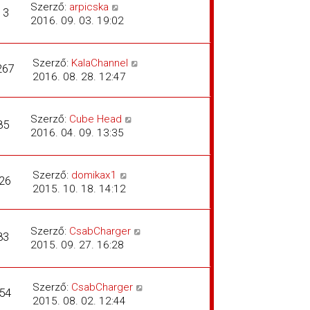
Szerző:
arpicska
13
2016. 09. 03. 19:02
Szerző:
KalaChannel
267
2016. 08. 28. 12:47
Szerző:
Cube Head
85
2016. 04. 09. 13:35
Szerző:
domikax1
26
2015. 10. 18. 14:12
Szerző:
CsabCharger
83
2015. 09. 27. 16:28
Szerző:
CsabCharger
54
2015. 08. 02. 12:44