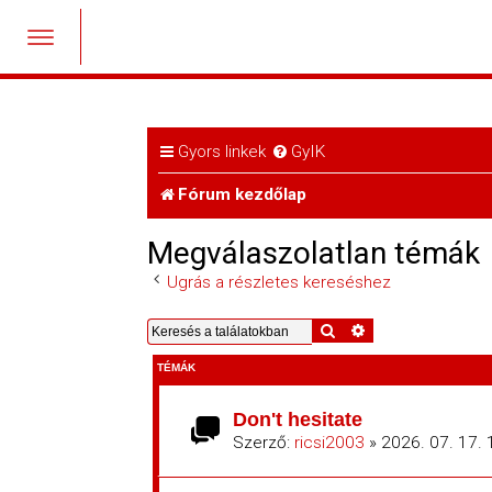
Gyors linkek
GyIK
Fórum kezdőlap
Megválaszolatlan témák
Ugrás a részletes kereséshez
Keresés
Részletes keresés
TÉMÁK
Don't hesitate
Szerző:
ricsi2003
» 2026. 07. 17. 