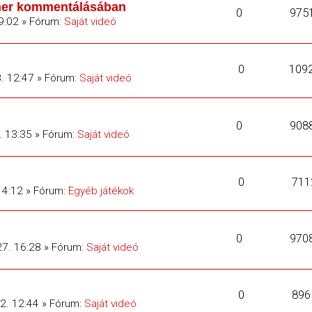
llner kommentálásában
0
975
9:02 » Fórum:
Saját videó
0
109
. 12:47 » Fórum:
Saját videó
0
908
. 13:35 » Fórum:
Saját videó
0
711
14:12 » Fórum:
Egyéb játékok
0
970
27. 16:28 » Fórum:
Saját videó
0
896
2. 12:44 » Fórum:
Saját videó