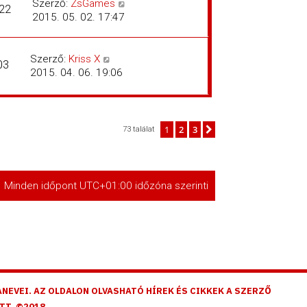
Szerző:
ZsGames
22
2015. 05. 02. 17:47
Szerző:
Kriss X
03
2015. 04. 06. 19:06
1
2
3
Következő
73 találat
Minden időpont
UTC+01:00
időzóna szerinti
NEVEI. AZ OLDALON OLVASHATÓ HÍREK ÉS CIKKEK A SZERZŐ
TT. ©2018