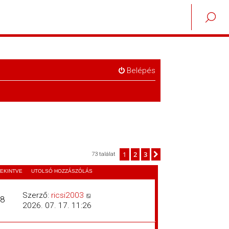
Belépés
1
2
3
Következő
73 találat
EKINTVE
UTOLSÓ HOZZÁSZÓLÁS
Szerző:
ricsi2003
8
2026. 07. 17. 11:26