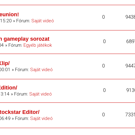
eunion!
0
943
 15:20 » Fórum:
Saját videó
in gameplay sorozat
0
689
04 » Fórum:
Egyéb játékok
lip/
0
944
 00:01 » Fórum:
Saját videó
dition/
0
913
13:14 » Fórum:
Saját videó
Rockstar Editor/
0
733
 06:49 » Fórum:
Saját videó