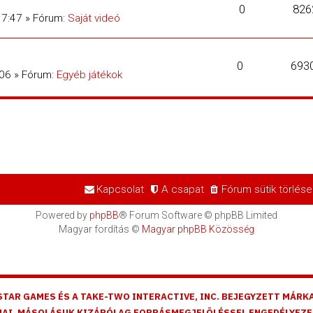
0
826
17:47 » Fórum:
Saját videó
0
693
:06 » Fórum:
Egyéb játékok
Kapcsolat
A csapat
Fórum sütik törlése
Powered by
phpBB
® Forum Software © phpBB Limited
Magyar fordítás ©
Magyar phpBB Közösség
STAR GAMES ÉS A TAKE-TWO INTERACTIVE, INC. BEJEGYZETT MÁRKA
AI, MÁSOLÁSUK KIZÁRÓLAG FORRÁSMEGJELÖLÉSSEL ENGEDÉLYEZE