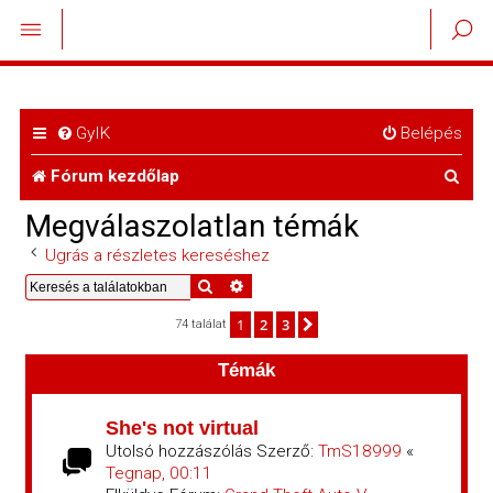
GyIK
Belépés
K
Fórum kezdőlap
e
Megválaszolatlan témák
r
Ugrás a részletes kereséshez
e
Keresés
Részletes keresés
s
1
2
3
Következő
74 találat
é
Témák
s
She's not virtual
Utolsó hozzászólás Szerző:
TmS18999
«
Tegnap, 00:11