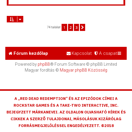
1
2
3
Következő
74 találat
Fórum kezdőlap
Kapcsolat
A csapat
Powered by
phpBB
® Forum Software © phpBB Limited
Magyar fordítás ©
Magyar phpBB Közösség
A „RED DEAD REDEMPTION” ÉS AZ EPIZÓDOK CÍMEI A
ROCKSTAR GAMES ÉS A TAKE-TWO INTERACTIVE, INC.
BEJEGYZETT MÁRKANEVEI. AZ OLDALON OLVASHATÓ HÍREK ÉS
CIKKEK A SZERZŐ TULAJDONAI, MÁSOLÁSUK KIZÁRÓLAG
FORRÁSMEGJELÖLÉSSEL ENGEDÉLYEZETT. ©2018