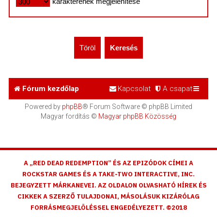
karakterének megjelenítése
Fórum kezdőlap
Kapcsolat
A csapat
Powered by
phpBB
® Forum Software © phpBB Limited
Magyar fordítás ©
Magyar phpBB Közösség
A „RED DEAD REDEMPTION” ÉS AZ EPIZÓDOK CÍMEI A
ROCKSTAR GAMES ÉS A TAKE-TWO INTERACTIVE, INC.
BEJEGYZETT MÁRKANEVEI. AZ OLDALON OLVASHATÓ HÍREK ÉS
CIKKEK A SZERZŐ TULAJDONAI, MÁSOLÁSUK KIZÁRÓLAG
FORRÁSMEGJELÖLÉSSEL ENGEDÉLYEZETT. ©2018