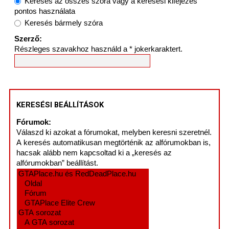
Keresés az összes szóra vagy a keresési kifejezés
pontos használata
Keresés bármely szóra
Szerző:
Részleges szavakhoz használd a * jokerkaraktert.
KERESÉSI BEÁLLÍTÁSOK
Fórumok:
Válaszd ki azokat a fórumokat, melyben keresni szeretnél.
A keresés automatikusan megtörténik az alfórumokban is,
hacsak alább nem kapcsoltad ki a „keresés az
alfórumokban” beállítást.