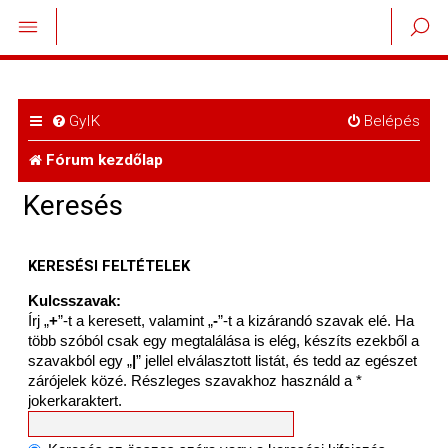
GyIK
Belépés
Fórum kezdőlap
Keresés
KERESÉSI FELTÉTELEK
Kulcsszavak:
Írj „
+
”-t a keresett, valamint „
-
”-t a kizárandó szavak elé. Ha
több szóból csak egy megtalálása is elég, készíts ezekből a
szavakból egy „
|
” jellel elválasztott listát, és tedd az egészet
zárójelek közé. Részleges szavakhoz használd a *
jokerkaraktert.