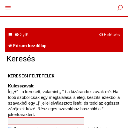
GyIK
Belépés
Fórum kezdőlap
Keresés
KERESÉSI FELTÉTELEK
Kulcsszavak:
Írj „
+
”-t a keresett, valamint „
-
”-t a kizárandó szavak elé. Ha
több szóból csak egy megtalálása is elég, készíts ezekből a
szavakból egy „
|
” jellel elválasztott listát, és tedd az egészet
zárójelek közé. Részleges szavakhoz használd a *
jokerkaraktert.