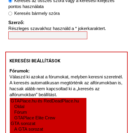
Keresés az összes szóra vagy a keresési kifejezés
pontos használata
Keresés bármely szóra
Szerző:
Részleges szavakhoz használd a * jokerkaraktert.
KERESÉSI BEÁLLÍTÁSOK
Fórumok:
Válaszd ki azokat a fórumokat, melyben keresni szeretnél.
A keresés automatikusan megtörténik az alfórumokban is,
hacsak alább nem kapcsoltad ki a „keresés az
alfórumokban” beállítást.