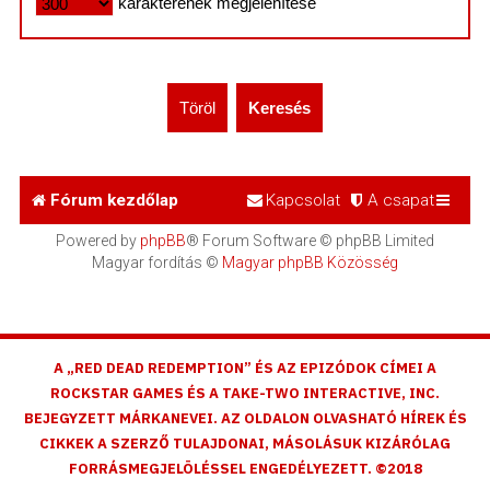
karakterének megjelenítése
Fórum kezdőlap
Kapcsolat
A csapat
Powered by
phpBB
® Forum Software © phpBB Limited
Magyar fordítás ©
Magyar phpBB Közösség
A „RED DEAD REDEMPTION” ÉS AZ EPIZÓDOK CÍMEI A
ROCKSTAR GAMES ÉS A TAKE-TWO INTERACTIVE, INC.
BEJEGYZETT MÁRKANEVEI. AZ OLDALON OLVASHATÓ HÍREK ÉS
CIKKEK A SZERZŐ TULAJDONAI, MÁSOLÁSUK KIZÁRÓLAG
FORRÁSMEGJELÖLÉSSEL ENGEDÉLYEZETT. ©2018