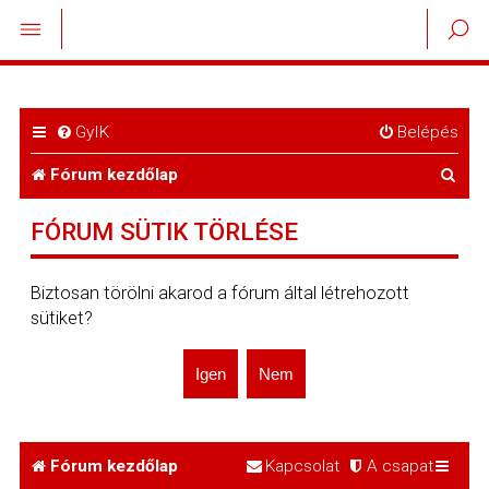
GyIK
Belépés
K
Fórum kezdőlap
e
FÓRUM SÜTIK TÖRLÉSE
r
e
Biztosan törölni akarod a fórum által létrehozott
sütiket?
s
é
s
Fórum kezdőlap
Kapcsolat
A csapat