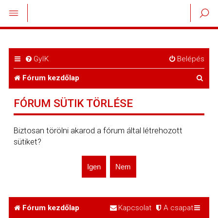
GyIK
Belépés
K
Fórum kezdőlap
e
FÓRUM SÜTIK TÖRLÉSE
r
e
Biztosan törölni akarod a fórum által létrehozott
sütiket?
s
é
s
Fórum kezdőlap
Kapcsolat
A csapat