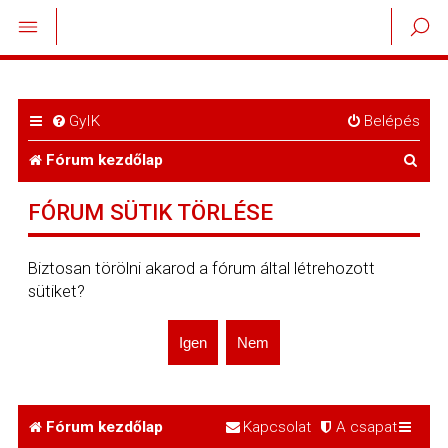
GyIK
Belépés
K
Fórum kezdőlap
e
FÓRUM SÜTIK TÖRLÉSE
r
e
Biztosan törölni akarod a fórum által létrehozott
sütiket?
s
é
s
Fórum kezdőlap
Kapcsolat
A csapat