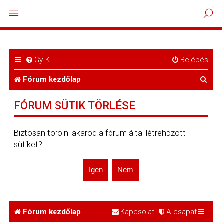
GyIK
Belépés
K
Fórum kezdőlap
e
FÓRUM SÜTIK TÖRLÉSE
r
e
Biztosan törölni akarod a fórum által létrehozott
sütiket?
s
é
s
Fórum kezdőlap
Kapcsolat
A csapat