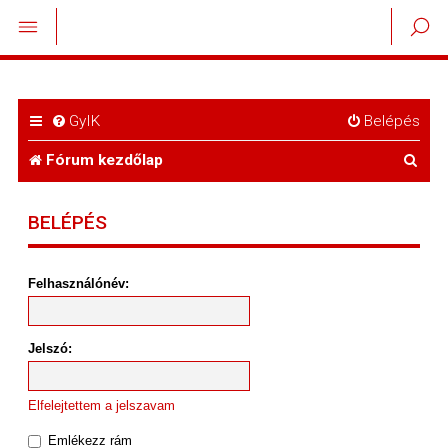
GyIK
Belépés
K
Fórum kezdőlap
e
BELÉPÉS
r
e
Felhasználónév:
s
é
Jelszó:
s
Elfelejtettem a jelszavam
Emlékezz rám