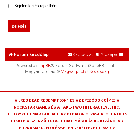
Bejelentkezés rejtettként
Fórum kezdőlap
Kapcsolat
A csapat
Powered by
phpBB
® Forum Software © phpBB Limited
Magyar fordítás ©
Magyar phpBB Közösség
A „RED DEAD REDEMPTION” ÉS AZ EPIZÓDOK CÍMEI A
ROCKSTAR GAMES ÉS A TAKE-TWO INTERACTIVE, INC.
BEJEGYZETT MÁRKANEVEI. AZ OLDALON OLVASHATÓ HÍREK ÉS
CIKKEK A SZERZŐ TULAJDONAI, MÁSOLÁSUK KIZÁRÓLAG
FORRÁSMEGJELÖLÉSSEL ENGEDÉLYEZETT. ©2018