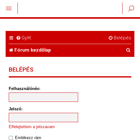
GyIK
Belépés
K
Fórum kezdőlap
e
BELÉPÉS
r
e
Felhasználónév:
s
é
Jelszó:
s
Elfelejtettem a jelszavam
Emlékezz rám