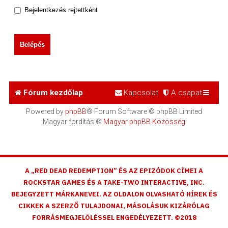
Bejelentkezés rejtettként
Fórum kezdőlap
Kapcsolat
A csapat
Powered by
phpBB
® Forum Software © phpBB Limited
Magyar fordítás ©
Magyar phpBB Közösség
A „RED DEAD REDEMPTION” ÉS AZ EPIZÓDOK CÍMEI A
ROCKSTAR GAMES ÉS A TAKE-TWO INTERACTIVE, INC.
BEJEGYZETT MÁRKANEVEI. AZ OLDALON OLVASHATÓ HÍREK ÉS
CIKKEK A SZERZŐ TULAJDONAI, MÁSOLÁSUK KIZÁRÓLAG
FORRÁSMEGJELÖLÉSSEL ENGEDÉLYEZETT. ©2018