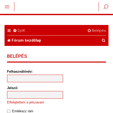
GyIK
Belépés
K
Fórum kezdőlap
e
BELÉPÉS
r
e
Felhasználónév:
s
é
Jelszó:
s
Elfelejtettem a jelszavam
Emlékezz rám