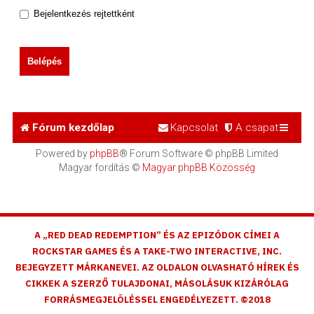
Bejelentkezés rejtettként
Fórum kezdőlap
Kapcsolat
A csapat
Powered by
phpBB
® Forum Software © phpBB Limited
Magyar fordítás ©
Magyar phpBB Közösség
A „RED DEAD REDEMPTION” ÉS AZ EPIZÓDOK CÍMEI A
ROCKSTAR GAMES ÉS A TAKE-TWO INTERACTIVE, INC.
BEJEGYZETT MÁRKANEVEI. AZ OLDALON OLVASHATÓ HÍREK ÉS
CIKKEK A SZERZŐ TULAJDONAI, MÁSOLÁSUK KIZÁRÓLAG
FORRÁSMEGJELÖLÉSSEL ENGEDÉLYEZETT. ©2018