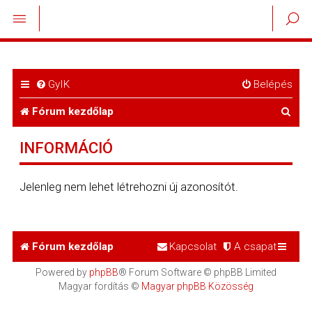
GyIK
Belépés
K
Fórum kezdőlap
e
INFORMÁCIÓ
r
e
Jelenleg nem lehet létrehozni új azonosítót.
s
é
Fórum kezdőlap
Kapcsolat
A csapat
s
Powered by
phpBB
® Forum Software © phpBB Limited
Magyar fordítás ©
Magyar phpBB Közösség