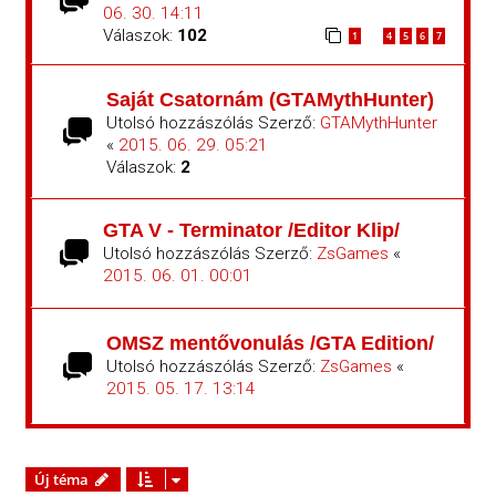
06. 30. 14:11
Válaszok:
102
1
4
5
6
7
…
Saját Csatornám (GTAMythHunter)
Utolsó hozzászólás Szerző:
GTAMythHunter
«
2015. 06. 29. 05:21
Válaszok:
2
GTA V - Terminator /Editor Klip/
Utolsó hozzászólás Szerző:
ZsGames
«
2015. 06. 01. 00:01
OMSZ mentővonulás /GTA Edition/
Utolsó hozzászólás Szerző:
ZsGames
«
2015. 05. 17. 13:14
Új téma