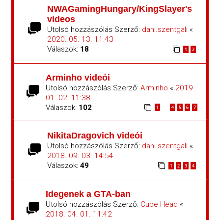
NWAGamingHungary/KingSlayer's
videos
Utolsó hozzászólás Szerző:
dani.szentgali
«
2020. 05. 13. 11:43
Válaszok:
18
1
2
Arminho videói
Utolsó hozzászólás Szerző:
Arminho
«
2019.
01. 02. 11:38
Válaszok:
102
1
4
5
6
7
…
NikitaDragovich videói
Utolsó hozzászólás Szerző:
dani.szentgali
«
2018. 09. 03. 14:54
Válaszok:
49
1
2
3
4
Idegenek a GTA-ban
Utolsó hozzászólás Szerző:
Cube Head
«
2018. 04. 01. 11:42