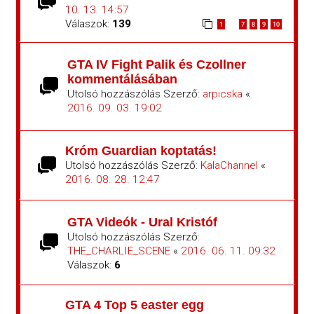
10. 13. 14:57
Válaszok:
139
1
7
8
9
10
…
GTA IV Fight Palik és Czollner
kommentálásában
Utolsó hozzászólás Szerző:
arpicska
«
2016. 09. 03. 19:02
Króm Guardian koptatás!
Utolsó hozzászólás Szerző:
KalaChannel
«
2016. 08. 28. 12:47
GTA Videók - Ural Kristóf
Utolsó hozzászólás Szerző:
THE_CHARLIE_SCENE
«
2016. 06. 11. 09:32
Válaszok:
6
GTA 4 Top 5 easter egg