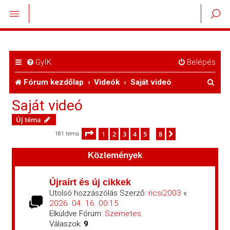
GyIK
Belépés
K
Fórum kezdőlap
Videók
Saját videó
e
Saját videó
r
Új téma
e
Oldal:
1
/
8
1
2
3
4
5
8
Következő
181 téma
…
s
Közlemények
é
Újraírt és új cikkek
s
Utolsó hozzászólás Szerző:
ricsi2003
«
2026. 04. 16. 00:15
Elküldve Fórum:
Szemetes
Válaszok:
9