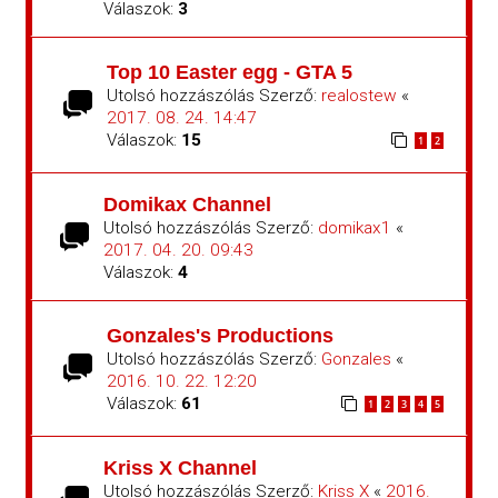
Válaszok:
3
Top 10 Easter egg - GTA 5
Utolsó hozzászólás Szerző:
realostew
«
2017. 08. 24. 14:47
Válaszok:
15
1
2
Domikax Channel
Utolsó hozzászólás Szerző:
domikax1
«
2017. 04. 20. 09:43
Válaszok:
4
Gonzales's Productions
Utolsó hozzászólás Szerző:
Gonzales
«
2016. 10. 22. 12:20
Válaszok:
61
1
2
3
4
5
Kriss X Channel
Utolsó hozzászólás Szerző:
Kriss X
«
2016.