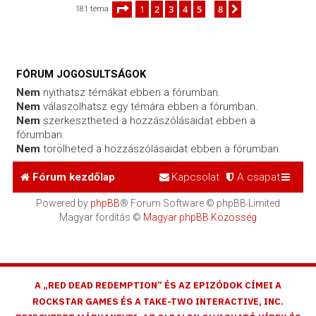
Oldal:
1
/
8
1
2
3
4
5
8
Következő
181 téma
…
FÓRUM JOGOSULTSÁGOK
Nem
nyithatsz témákat ebben a fórumban.
Nem
válaszolhatsz egy témára ebben a fórumban.
Nem
szerkesztheted a hozzászólásaidat ebben a
fórumban.
Nem
törölheted a hozzászólásaidat ebben a fórumban.
Fórum kezdőlap
Kapcsolat
A csapat
Powered by
phpBB
® Forum Software © phpBB Limited
Magyar fordítás ©
Magyar phpBB Közösség
A „RED DEAD REDEMPTION” ÉS AZ EPIZÓDOK CÍMEI A
ROCKSTAR GAMES ÉS A TAKE-TWO INTERACTIVE, INC.