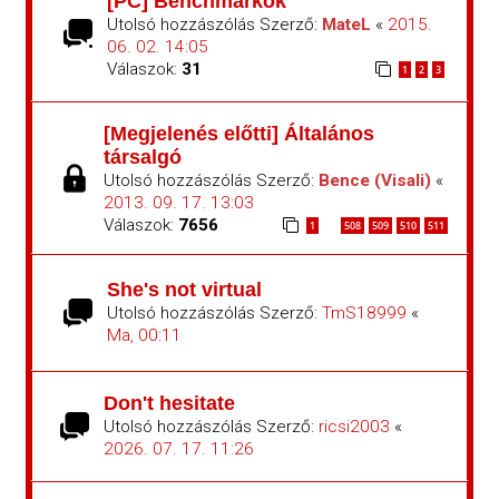
[PC] Benchmarkok
Utolsó hozzászólás Szerző:
MateL
«
2015.
06. 02. 14:05
Válaszok:
31
1
2
3
[Megjelenés előtti] Általános
társalgó
Utolsó hozzászólás Szerző:
Bence (Visali)
«
2013. 09. 17. 13:03
Válaszok:
7656
1
508
509
510
511
…
She's not virtual
Utolsó hozzászólás Szerző:
TmS18999
«
Ma, 00:11
Don't hesitate
Utolsó hozzászólás Szerző:
ricsi2003
«
2026. 07. 17. 11:26