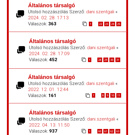
Általános társalgó
Utolsó hozzászólás Szerző:
dani.szentgali
«
2024. 02. 28. 17:13
Válaszok:
363
1
22
23
24
25
…
Általános társalgó
Utolsó hozzászólás Szerző:
dani.szentgali
«
2024. 02. 28. 17:09
Válaszok:
452
1
28
29
30
31
…
Általános társalgó
Utolsó hozzászólás Szerző:
dani.szentgali
«
2022. 12. 01. 12:44
Válaszok:
161
1
8
9
10
11
…
Általános társalgó
Utolsó hozzászólás Szerző:
dani.szentgali
«
2022. 04. 13. 11:50
Válaszok:
937
1
60
61
62
63
…