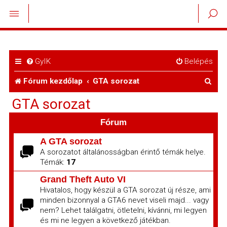
GyIK
Belépés
K
Fórum kezdőlap
GTA sorozat
e
GTA sorozat
r
Fórum
e
A GTA sorozat
s
A sorozatot általánosságban érintő témák helye.
Témák:
17
é
Grand Theft Auto VI
s
Hivatalos, hogy készül a GTA sorozat új része, ami
minden bizonnyal a GTA6 nevet viseli majd... vagy
nem? Lehet találgatni, ötletelni, kívánni, mi legyen
és mi ne legyen a következő játékban.