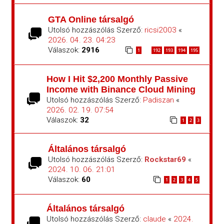
GTA Online társalgó
Utolsó hozzászólás Szerző:
ricsi2003
«
2026. 04. 23. 04:23
Válaszok:
2916
1
192
193
194
195
…
How I Hit $2,200 Monthly Passive
Income with Binance Cloud Mining
Utolsó hozzászólás Szerző:
Padiszan
«
2026. 02. 19. 07:54
Válaszok:
32
1
2
3
Általános társalgó
Utolsó hozzászólás Szerző:
Rockstar69
«
2024. 10. 06. 21:01
Válaszok:
60
1
2
3
4
5
Általános társalgó
Utolsó hozzászólás Szerző:
claude
«
2024.