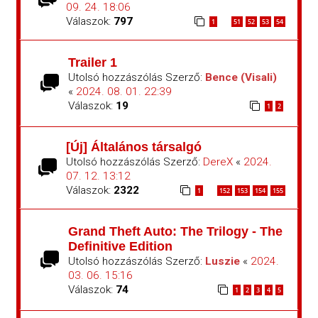
09. 24. 18:06
Válaszok:
797
1
51
52
53
54
…
Trailer 1
Utolsó hozzászólás Szerző:
Bence (Visali)
«
2024. 08. 01. 22:39
Válaszok:
19
1
2
[Új] Általános társalgó
Utolsó hozzászólás Szerző:
DereX
«
2024.
07. 12. 13:12
Válaszok:
2322
1
152
153
154
155
…
Grand Theft Auto: The Trilogy - The
Definitive Edition
Utolsó hozzászólás Szerző:
Luszie
«
2024.
03. 06. 15:16
Válaszok:
74
1
2
3
4
5