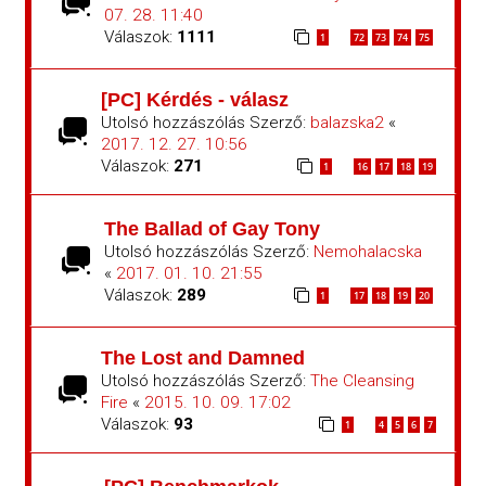
07. 28. 11:40
Válaszok:
1111
1
72
73
74
75
…
[PC] Kérdés - válasz
Utolsó hozzászólás Szerző:
balazska2
«
2017. 12. 27. 10:56
Válaszok:
271
1
16
17
18
19
…
The Ballad of Gay Tony
Utolsó hozzászólás Szerző:
Nemohalacska
«
2017. 01. 10. 21:55
Válaszok:
289
1
17
18
19
20
…
The Lost and Damned
Utolsó hozzászólás Szerző:
The Cleansing
Fire
«
2015. 10. 09. 17:02
Válaszok:
93
1
4
5
6
7
…