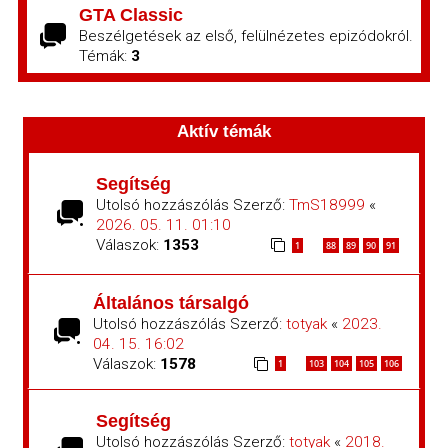
GTA Classic
Beszélgetések az első, felülnézetes epizódokról.
Témák:
3
Aktív témák
Segítség
Utolsó hozzászólás Szerző:
TmS18999
«
2026. 05. 11. 01:10
Válaszok:
1353
1
88
89
90
91
…
Általános társalgó
Utolsó hozzászólás Szerző:
totyak
«
2023.
04. 15. 16:02
Válaszok:
1578
1
103
104
105
106
…
Segítség
Utolsó hozzászólás Szerző:
totyak
«
2018.