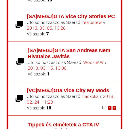
Válaszok:
10
[SA|MEGJ]GTA Vice City Stories PC
Utolsó hozzászólás Szerző:
realostew
«
2013. 05. 05. 13:26
Válaszok:
7
[SA|MEGJ]GTA San Andreas Nem
Hivatalos Javítás
Utolsó hozzászólás Szerző:
Woozie99
«
2013. 03. 15. 13:06
Válaszok:
1
[VC|MEGJ]Gta Vice City My Mods
Utolsó hozzászólás Szerző:
Lackoka
«
2013.
02. 24. 11:23
Válaszok:
18
1
2
Tippek és elméletek a GTA IV