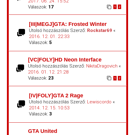
2017. 06. 24. 15:52
Válaszok:
17
1
2
[III|MEGJ]GTA: Frosted Winter
Utolsó hozzászólás Szerző:
Rockstar69
«
2016. 12. 01. 22:33
Válaszok:
5
[VC|FOLY]HD Neon Interface
Utolsó hozzászólás Szerző:
NikitaDragovich
«
2016. 01. 12. 21:28
Válaszok:
23
1
2
[IV|FOLY]GTA 2 Rage
Utolsó hozzászólás Szerző:
Lewiscordo
«
2014. 12. 15. 10:53
Válaszok:
3
GTA United