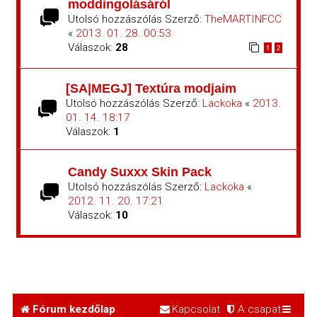
moddingolásáról
Utolsó hozzászólás Szerző:
TheMARTINFCC
«
2013. 01. 28. 00:53
Válaszok:
28
1
2
[SA|MEGJ] Textúra modjaim
Utolsó hozzászólás Szerző:
Lackoka
«
2013.
01. 14. 18:17
Válaszok:
1
Candy Suxxx Skin Pack
Utolsó hozzászólás Szerző:
Lackoka
«
2012. 11. 20. 17:21
Válaszok:
10
Fórum kezdőlap
Kapcsolat
A csapat