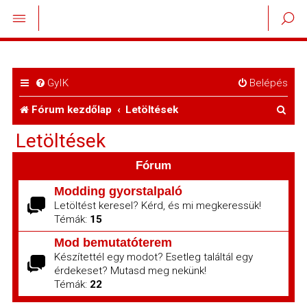
GyIK
Belépés
K
Fórum kezdőlap
Letöltések
e
Letöltések
r
Fórum
e
Modding gyorstalpaló
s
Letöltést keresel? Kérd, és mi megkeressük!
Témák:
15
é
Mod bemutatóterem
s
Készítettél egy modot? Esetleg találtál egy
érdekeset? Mutasd meg nekünk!
Témák:
22