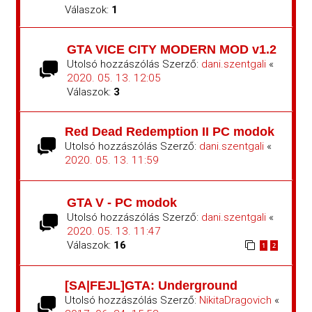
Válaszok:
1
GTA VICE CITY MODERN MOD v1.2
Utolsó hozzászólás Szerző:
dani.szentgali
«
2020. 05. 13. 12:05
Válaszok:
3
Red Dead Redemption II PC modok
Utolsó hozzászólás Szerző:
dani.szentgali
«
2020. 05. 13. 11:59
GTA V - PC modok
Utolsó hozzászólás Szerző:
dani.szentgali
«
2020. 05. 13. 11:47
Válaszok:
16
1
2
[SA|FEJL]GTA: Underground
Utolsó hozzászólás Szerző:
NikitaDragovich
«