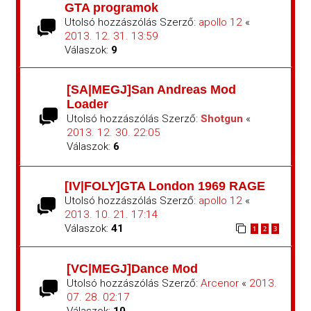
GTA programok
Utolsó hozzászólás Szerző:
apollo 12
«
2013. 12. 31. 13:59
Válaszok:
9
[SA|MEGJ]San Andreas Mod
Loader
Utolsó hozzászólás Szerző:
Shotgun
«
2013. 12. 30. 22:05
Válaszok:
6
[IV|FOLY]GTA London 1969 RAGE
Utolsó hozzászólás Szerző:
apollo 12
«
2013. 10. 21. 17:14
Válaszok:
41
1
2
3
[VC|MEGJ]Dance Mod
Utolsó hozzászólás Szerző:
Arcenor
«
2013.
07. 28. 02:17