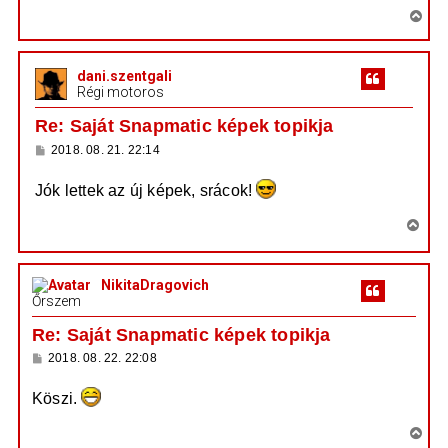
V
i
s
dani.szentgali
s
Régi motoros
z
a
Re: Saját Snapmatic képek topikja
a
H
2018. 08. 21. 22:14
t
o
e
z
Jók lettek az új képek, srácok!
z
t
á
e
s
V
z
j
i
ó
é
l
s
á
r
NikitaDragovich
s
s
e
Őrszem
z
a
Re: Saját Snapmatic képek topikja
a
H
2018. 08. 22. 22:08
t
o
e
z
Köszi.
z
t
á
e
s
V
z
j