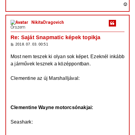
s
V
z
i
ó
l
s
á
NikitaDragovich
s
s
Őrszem
z
a
Re: Saját Snapmatic képek topikja
a
H
2018. 07. 03. 00:51
t
o
e
z
Most nem teszek ki olyan sok képet. Ezeknél inkább
z
t
á
a járművek lesznek a középpontban.
e
s
z
j
ó
é
l
Clementine az új Marshalljával:
á
r
https://prod.hosted.cloud.rockstargames ...
s
e
iA_0_0.jpg
Clementine Wayne motorcsónakjai:
Seashark:
https://prod.hosted.cloud.rockstargames ...