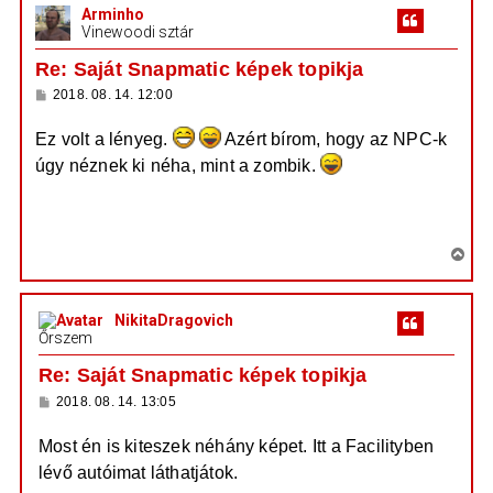
e
Arminho
s
Vinewoodi sztár
z
a
Re: Saját Snapmatic képek topikja
a
H
2018. 08. 14. 12:00
t
o
e
z
Ez volt a lényeg.
Azért bírom, hogy az NPC-k
z
t
á
úgy néznek ki néha, mint a zombik.
e
s
z
j
https://prod.hosted.cloud.rockstargames ...
ó
é
l
kQ_0_0.jpg
á
r
s
V
e
i
s
NikitaDragovich
s
Őrszem
z
a
Re: Saját Snapmatic képek topikja
a
H
2018. 08. 14. 13:05
t
o
e
z
Most én is kiteszek néhány képet. Itt a Facilityben
z
t
á
lévő autóimat láthatjátok.
e
s
z