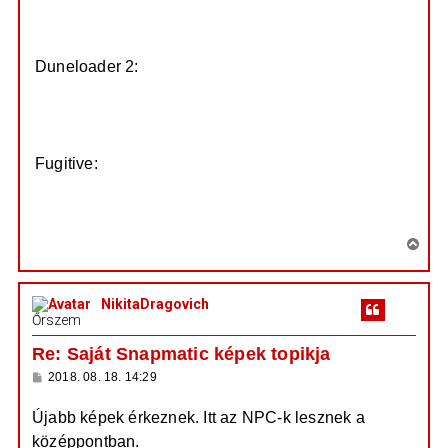
_A_0_0.jpg
Duneloader 2:
https://prod.hosted.cloud.rockstargames ...
cg_0_0.jpg
Fugitive:
https://prod.hosted.cloud.rockstargames ...
aA_0_0.jpg
V
i
s
NikitaDragovich
s
Őrszem
z
a
Re: Saját Snapmatic képek topikja
a
H
2018. 08. 18. 14:29
t
o
e
z
Újabb képek érkeznek. Itt az NPC-k lesznek a
z
t
á
középpontban.
e
s