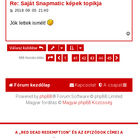
a
Re: Saját Snapmatic képek topikja
a
H
2018. 09. 05. 21:40
t
o
e
z
Jók lettek ismét!
z
t
á
e
s
V
z
j
i
ó
é
l
s
Válasz küldése
á
r
s
s
e
Oldal:
44
/
45
1
41
42
43
44
45
Előző
Következ
666 hozzászólás
…
z
a
a
t
e
Fórum kezdőlap
Kapcsolat
A csapat
t
e
Powered by
phpBB
® Forum Software © phpBB Limited
j
Magyar fordítás ©
Magyar phpBB Közösség
é
r
e
A „RED DEAD REDEMPTION” ÉS AZ EPIZÓDOK CÍMEI A