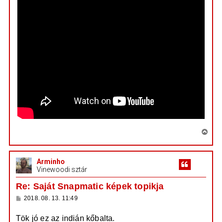
V
i
s
Arminho
s
Vinewoodi sztár
z
a
Re: Saját Snapmatic képek topikja
a
H
2018. 08. 13. 11:49
t
o
e
z
Tök jó ez az indián kőbalta.
z
t