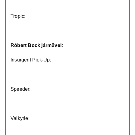
Xw_0_0.jpg
Tropic:
https://prod.hosted.cloud.rockstargames ...
UQ_0_0.jpg
Róbert Bock járművei:
Insurgent Pick-Up:
https://prod.hosted.cloud.rockstargames ...
sQ_0_0.jpg
Speeder:
https://prod.hosted.cloud.rockstargames ...
cQ_0_0.jpg
Valkyrie:
https://prod.hosted.cloud.rockstargames ...
Aw_0_0.jpg