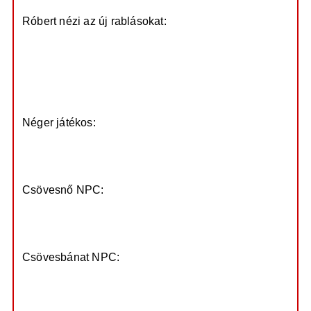
Róbert nézi az új rablásokat:
https://prod.hosted.cloud.rockstargames ...
gg_0_0.jpg
https://prod.hosted.cloud.rockstargames ...
IQ_0_0.jpg
Néger játékos:
https://prod.hosted.cloud.rockstargames ...
MQ_0_0.jpg
Csövesnő NPC:
https://prod.hosted.cloud.rockstargames ...
vg_0_0.jpg
Csövesbánat NPC:
https://prod.hosted.cloud.rockstargames ...
gQ_0_0.jpg