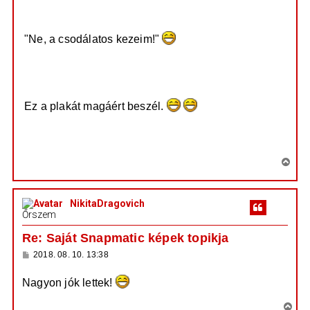
Xg_0_0.jpg
"Ne, a csodálatos kezeim!"
https://prod.hosted.cloud.rockstargames ...
uQ_0_0.jpg
Ez a plakát magáért beszél.
https://prod.hosted.cloud.rockstargames ...
5g_0_0.jpg
V
i
s
NikitaDragovich
s
Őrszem
z
a
Re: Saját Snapmatic képek topikja
a
H
2018. 08. 10. 13:38
t
o
e
z
Nagyon jók lettek!
z
t
á
e
s
V