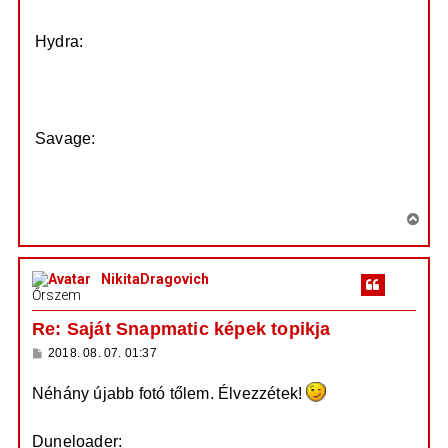
Hydra:
https://prod.hosted.cloud.rockstargames ...
QQ_0_0.jpg
Savage:
https://prod.hosted.cloud.rockstargames ...
rA_0_0.jpg
V
i
s
NikitaDragovich
s
Őrszem
z
a
Re: Saját Snapmatic képek topikja
a
H
2018. 08. 07. 01:37
t
o
e
z
Néhány újabb fotó tőlem. Élvezzétek!
z
t
á
e
s
z
j
Duneloader: