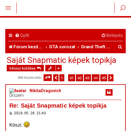
GyIK
Belépés
K
Fórum kezdőlap
GTA sorozat
Grand Theft Auto V
e
Saját Snapmatic képek topikja
r
Válasz küldése
e
Oldal:
44
/
45
1
41
42
43
44
45
Előző
Következ
666 hozzászólás
…
s
NikitaDragovich
é
Őrszem
s
Re: Saját Snapmatic képek topikja
H
2018. 05. 28. 21:40
o
z
Köszi.
z
á