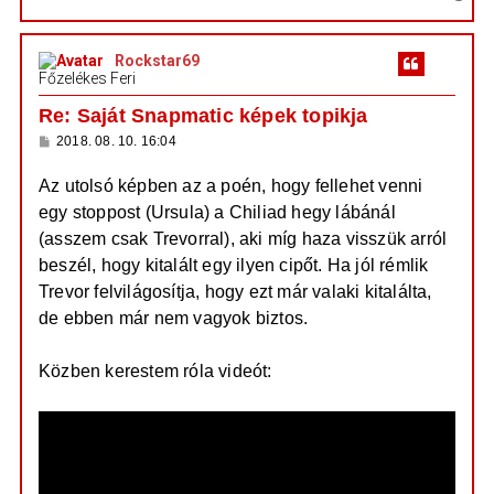
z
j
i
ó
é
l
s
á
r
Rockstar69
s
s
e
Főzelékes Feri
z
a
Re: Saját Snapmatic képek topikja
a
H
2018. 08. 10. 16:04
t
o
e
z
Az utolsó képben az a poén, hogy fellehet venni
z
t
á
egy stoppost (Ursula) a Chiliad hegy lábánál
e
s
z
j
(asszem csak Trevorral), aki míg haza visszük arról
ó
é
l
beszél, hogy kitalált egy ilyen cipőt. Ha jól rémlik
á
r
Trevor felvilágosítja, hogy ezt már valaki kitalálta,
s
e
de ebben már nem vagyok biztos.
Közben kerestem róla videót: