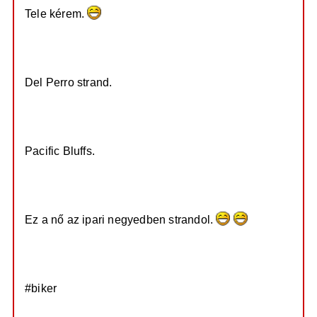
Tele kérem.
https://prod.hosted.cloud.rockstargames ...
kA_0_0.jpg
Del Perro strand.
https://prod.hosted.cloud.rockstargames ...
Ww_0_0.jpg
Pacific Bluffs.
https://prod.hosted.cloud.rockstargames ...
Gg_0_0.jpg
Ez a nő az ipari negyedben strandol.
https://prod.hosted.cloud.rockstargames ...
Lg_0_0.jpg
#biker
https://prod.hosted.cloud.rockstargames ...