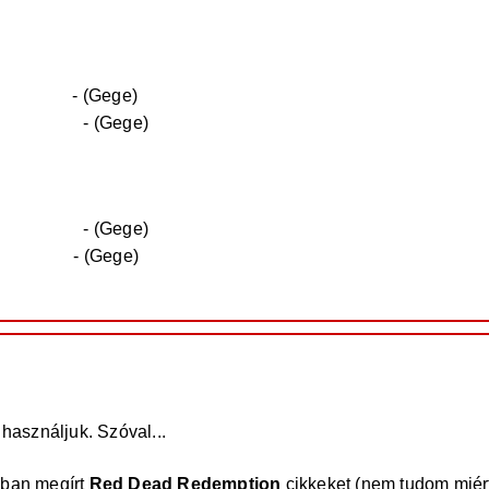
triatlonok
- (Gege)
 /drug-wars
- (Gege)
 908/radiok
- (Gege)
5/tortenet
- (Gege)
 használjuk. Szóval...
sban megírt
Red Dead Redemption
cikkeket (nem tudom miér