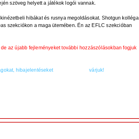
ején szöveg helyett a játékok logói vannak.
nk kinézetbeli hibákat és rusnya megoldásokat. Shotgun kolléga
eas szekciókon a maga ütemében. Én az EFLC szekcióban
va, de az újabb fejleményeket további hozzászólásokban fogjuk
ágokat, hibajelentéseket
ebbe a topikba
várjuk!