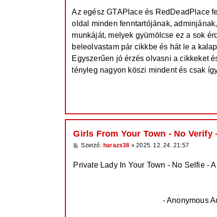
z
Az egész GTAPlace és RedDeadPlace fel
z
á
oldal minden fenntartójának, adminjának
s
z
munkáját, melyek gyümölcse ez a sok érde
ó
l
beleolvastam pár cikkbe és hát le a kal
á
Egyszerűen jó érzés olvasni a cikkeket 
s
tényleg nagyon köszi mindent és csak íg
Girls From Your Town - No Verify
H
Szerző:
harazs38
»
2025. 12. 24. 21:57
o
z
Private Lady In Your Town - No Selfie -
z
á
https://PrivateLadyEscorts.com
s
z
ó
l
Private Lady In Your City
- Anonymous Adu
á
s