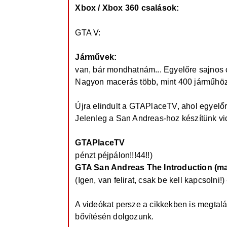
Xbox / Xbox 360 csalások:
http://gtapl
GTA V:
Járművek:
http://gtaplace.hu/cikkek/gta
van, bár mondhatnám... Egyelőre sajnos c
Nagyon macerás több, mint 400 járműhöz 
Újra elindult a GTAPlaceTV, ahol egyelő
Jelenleg a San Andreas-hoz készítünk vi
GTAPlaceTV
https://www.youtube.com/
pénzt péjpálon!!!44!!)
GTA San Andreas The Introduction (magy
(Igen, van felirat, csak be kell kapcsolni!)
A videókat persze a cikkekben is megtalá
bővítésén dolgozunk.