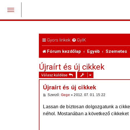
Gyors linkek
GyIK
Fórum kezdőlap
Egyéb
Szemetes
Újraírt és új cikkek
Válasz küldése
Újraírt és új cikkek
H
Szerző:
Gege
»
2012. 07. 01. 15:22
o
z
Lassan de biztosan dolgozgatunk a cikk
z
á
néhol. Mostanában a következő cikkeket ír
s
z
ó
l
http://gtaplace.hu/cikkek/the-ballad-of ... 