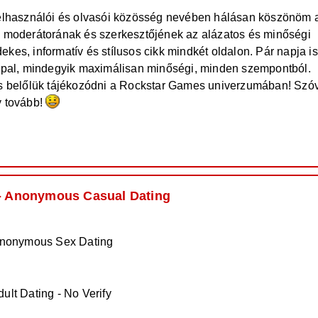
használói és olvasói közösség nevében hálásan köszönöm 
, moderátorának és szerkesztőjének az alázatos és minőségi
kes, informatív és stílusos cikk mindkét oldalon. Pár napja i
appal, mindegyik maximálisan minőségi, minden szempontból.
és belőlük tájékozódni a Rockstar Games univerzumában! Szó
y tovább!
 - Anonymous Casual Dating
 Anonymous Sex Dating
lt Dating - No Verify