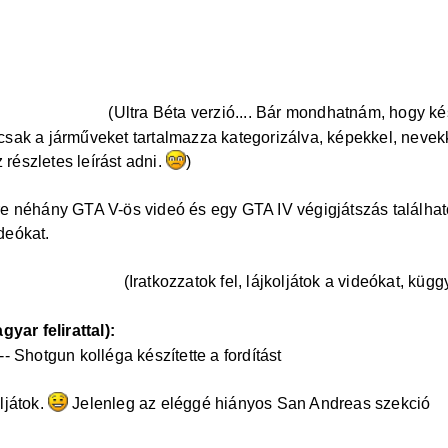
ace.hu/cikkek/san-andreas/2 ... 0-csalasok
-v/841/jarmuvek
(Ultra Béta verzió.... Bár mondhatnám, hogy k
sak a járműveket tartalmazza kategorizálva, képekkel, nevek
részletes leírást adni.
)
re néhány GTA V-ös videó és egy GTA IV végigjátszás találhat
deókat.
user/GTAPlaceTV
(Iratkozzatok fel, lájkoljátok a videókat, küg
ar felirattal):
https://www.youtube.com/watch?v=JrdQNsI
 -- Shotgun kolléga készítette a fordítást
ljátok.
Jelenleg az eléggé hiányos San Andreas szekció