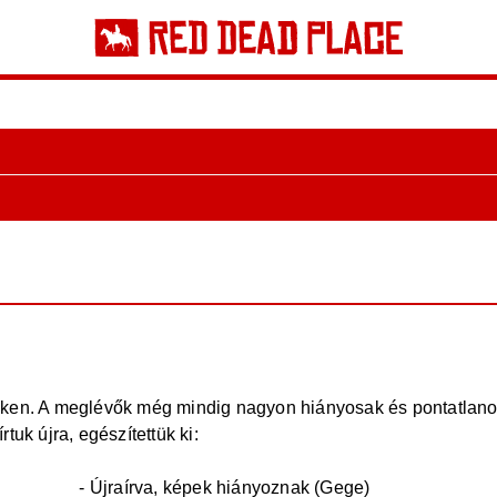
eken. A meglévők még mindig nagyon hiányosak és pontatlan
tuk újra, egészítettük ki:
/fegyverek
- Újraírva, képek hiányoznak (Gege)