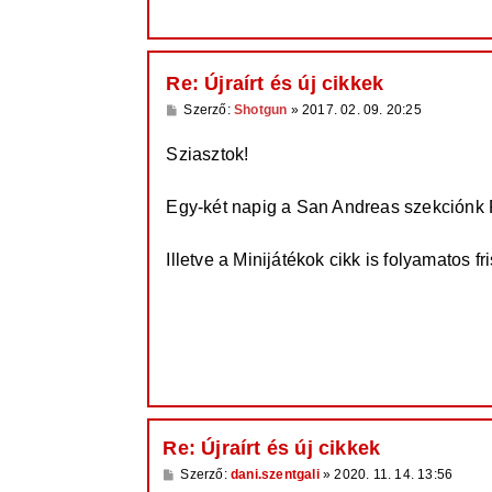
Re: Újraírt és új cikkek
H
Szerző:
Shotgun
»
2017. 02. 09. 20:25
o
z
Sziasztok!
z
á
s
z
Egy-két napig a San Andreas szekciónk Fe
ó
l
á
Illetve a Minijátékok cikk is folyamatos f
s
Re: Újraírt és új cikkek
H
Szerző:
dani.szentgali
»
2020. 11. 14. 13:56
o