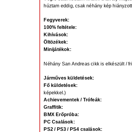
ó
l
húztam eddig, csak néhány kép hiányzott
á
s
Fegyverek:
http://gtaplace.hu/cikkek/red
100% feltétele:
http://gtaplace.hu/cikkek/
Kihívások:
http://gtaplace.hu/cikkek/red-
Öltözékek:
http://gtaplace.hu/cikkek/red-
Minijátékok:
http://gtaplace.hu/cikkek/red
Néhány San Andreas cikk is elkészült / fris
Járműves küldetések:
http://gtaplace.h
Fő küldetések:
http://gtaplace.hu/cikkek/
képekkel.)
Achievementek / Trófeák:
http://gtaplac
Graffitik:
http://gtaplace.hu/cikkek/san-an
BMX Erőpróba:
http://gtaplace.hu/cikk
PC Csalások:
http://gtaplace.hu/cikkek
PS2 / PS3 / PS4 csalások:
http://gtapla