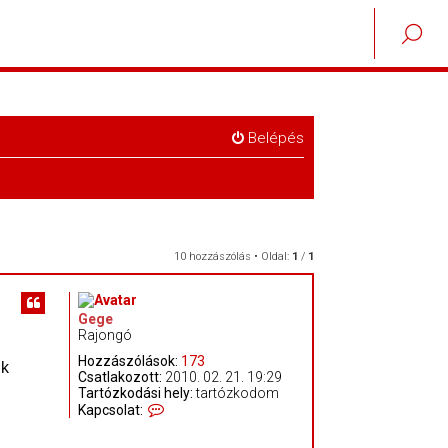
Belépés
10 hozzászólás • Oldal:
1
/
1
Gege
Rajongó
Hozzászólások:
173
ok
Csatlakozott:
2010. 02. 21. 19:29
Tartózkodási hely:
tartózkodom
K
Kapcsolat:
a
p