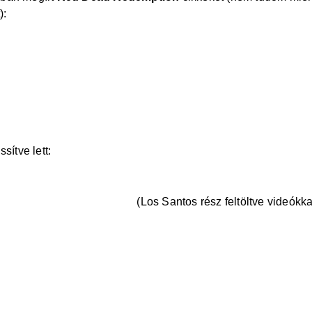
):
-dead-rede ... /fegyverek
red-dead-rede ... -feltetele
dead-rede ... /kihivasok
dead-rede ... /oltozekek
-dead-rede ... inijatekok
sítve lett:
u/cikkek/san-andreas/2 ... kuldetesek
san-andreas/2 ... tesek-(uj)
(Los Santos rész feltöltve videókka
e.hu/cikkek/san-andreas/1 ... ek-trofeak
dreas/242/graffitik
ek/san-andreas/251/bmx-eroproba
/san-andreas/256/pc-csalasok
ce.hu/cikkek/san-andreas/2 ... 4-csalasok