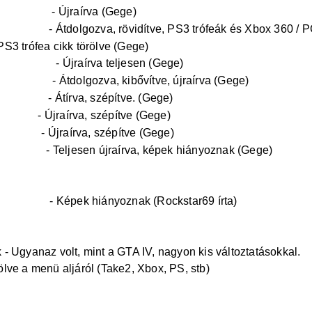
 2/csalasok
- Újraírva (Gege)
es-trofeak
- Átdolgozva, rövidítve, PS3 trófeák és Xbox 360 / 
PS3 trófea cikk törölve (Gege)
 ievementek
- Újraírva teljesen (Gege)
 ievementek
- Átdolgozva, kibővítve, újraírva (Gege)
3/csalasok
- Átírva, szépítve. (Gege)
eltetele
- Újraírva, szépítve (Gege)
feltetele
- Újraírva, szépítve (Gege)
/fegyverek
- Teljesen újraírva, képek hiányoznak (Gege)
0/jarmuvek
- Képek hiányoznak (Rockstar69 írta)
Ugyanaz volt, mint a GTA IV, nagyon kis változtatásokkal.
ölve a menü aljáról (Take2, Xbox, PS, stb)