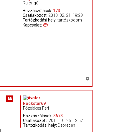
Rajongó
a
a
Hozzászólások:
173
t
Csatlakozott:
2010. 02. 21. 19:29
Tartózkodási hely:
tartózkodom
e
K
Kapcsolat:
t
a
e
p
c
j
s
é
o
r
l
e
a
t
f
e
l
V
v
i
é
t
s
e
s
l
z
Rockstar69
e
Főzelékes Feri
a
G
e
a
Hozzászólások:
3673
g
t
Csatlakozott:
2011. 10. 25. 13:57
e
Tartózkodási hely:
Debrecen
e
f
t
t