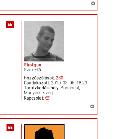
V
i
s
s
z
a
a
t
e
t
Shotgun
e
Szakértő
j
Hozzászólások:
280
é
Csatlakozott:
2010. 03. 05. 18:23
r
Tartózkodási hely:
Budapest,
e
Magyarország
K
Kapcsolat:
a
V
p
c
i
s
s
o
s
l
z
a
t
a