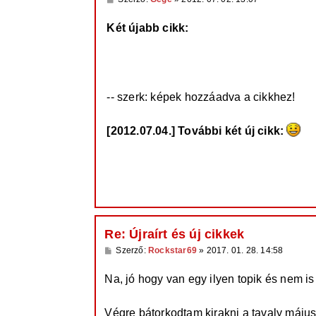
o
z
Két újabb cikk:
z
á
s
z
http://gtaplace.hu/cikkek/the-ballad-of ... 
ó
l
http://gtaplace.hu/cikkek/the-ballad-of ...
á
-- szerk: képek hozzáadva a cikkhez!
s
[2012.07.04.] További két új cikk:
http://gtaplace.hu/cikkek/the-ballad-of ...
http://gtaplace.hu/cikkek/the-ballad-of ... 
Re: Újraírt és új cikkek
H
Szerző:
Rockstar69
»
2017. 01. 28. 14:58
o
z
Na, jó hogy van egy ilyen topik és nem is
z
á
s
z
Végre bátorkodtam kirakni a tavaly máju