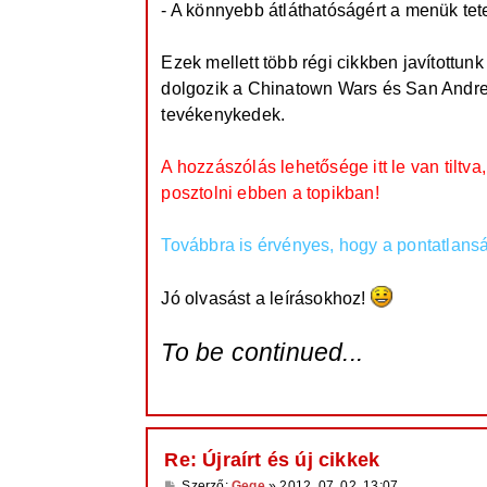
- A könnyebb átláthatóságért a menük tet
Ezek mellett több régi cikkben javítottu
dolgozik a Chinatown Wars és San Andr
tevékenykedek.
A hozzászólás lehetősége itt le van tilt
posztolni ebben a topikban!
Továbbra is érvényes, hogy a pontatlans
Jó olvasást a leírásokhoz!
To be continued...
Re: Újraírt és új cikkek
H
Szerző:
Gege
»
2012. 07. 02. 13:07