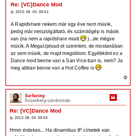
a
Re: [VC]Dance Mod
a
H
2010. 06. 04. 00:42
t
o
e
z
A Rapidshare nekem már egy éve nem müxik,
z
t
á
pedig már netszolgáltató, és számitógép is másik
e
s
z
j
van (na nem a rapidshare miatt
)...de mégse
ó
é
l
müxik. A MegaUpload-ot szeretem, de mostanában
á
r
az sem müxik, de majd megoldom. Egyébként ez a
s
e
Dance mod benne van a San Vice-ban is, nem? Ja
meg abban benne van a Hot Coffee is
V
i
s
Surfacing
s
Rosenberg-szindrómás
z
a
Re: [VC]Dance Mod
a
H
2010. 06. 04. 09:56
t
o
e
z
Hmm érdekes... Ha dinamikus IP címetek van
z
t
á