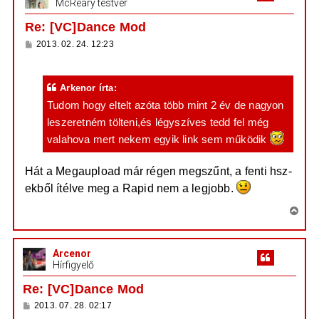
McReary testvér
z
a
Re: [VC]Dance Mod
a
H
2013. 02. 24. 12:23
t
o
e
z
z
t
á
Arkenor írta:
e
s
z
Tudom hogy eltelt azóta több mint 2 év de nagyon
j
ó
é
leszeretném tölteni,és légyszíves tedd fel még
l
á
r
valahova mert nekem egyik link sem működik
s
e
Hát a Megaupload már régen megszűnt, a fenti hsz-
ekből ítélve meg a Rapid nem a legjobb.
V
i
s
Arcenor
s
Hírfigyelő
z
a
Re: [VC]Dance Mod
a
H
2013. 07. 28. 02:17
t
o