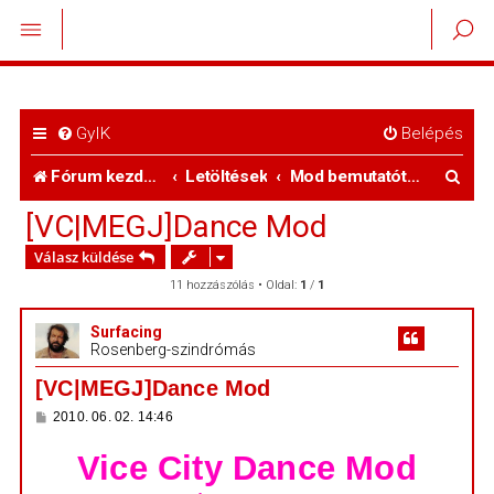
GyIK
Belépés
K
Fórum kezdőlap
Letöltések
Mod bemutatóterem
e
[VC|MEGJ]Dance Mod
r
Válasz küldése
e
11 hozzászólás • Oldal:
1
/
1
s
Surfacing
Rosenberg-szindrómás
é
[VC|MEGJ]Dance Mod
s
H
2010. 06. 02. 14:46
o
z
Vice City Dance Mod
z
á
s