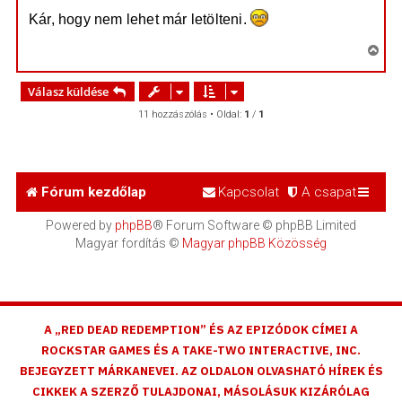
e
z
Kár, hogy nem lehet már letölteni.
z
t
á
e
s
V
z
j
i
ó
é
l
s
Válasz küldése
á
r
s
s
e
11 hozzászólás • Oldal:
1
/
1
z
a
a
t
Fórum kezdőlap
Kapcsolat
A csapat
e
t
Powered by
phpBB
® Forum Software © phpBB Limited
e
Magyar fordítás ©
Magyar phpBB Közösség
j
é
r
e
A „RED DEAD REDEMPTION” ÉS AZ EPIZÓDOK CÍMEI A
ROCKSTAR GAMES ÉS A TAKE-TWO INTERACTIVE, INC.
BEJEGYZETT MÁRKANEVEI. AZ OLDALON OLVASHATÓ HÍREK ÉS
CIKKEK A SZERZŐ TULAJDONAI, MÁSOLÁSUK KIZÁRÓLAG