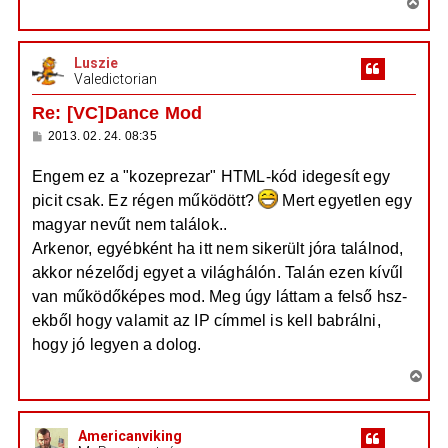
V
á
r
s
i
e
s
Luszie
s
Valedictorian
z
a
Re: [VC]Dance Mod
a
H
2013. 02. 24. 08:35
t
o
e
z
Engem ez a "kozeprezar" HTML-kód idegesít egy
z
t
á
picit csak. Ez régen működött?
Mert egyetlen egy
e
s
z
j
magyar nevűt nem találok..
ó
é
l
Arkenor, egyébként ha itt nem sikerült jóra találnod,
á
r
akkor nézelődj egyet a világhálón. Talán ezen kívűl
s
e
van működőképes mod. Meg úgy láttam a felső hsz-
ekből hogy valamit az IP címmel is kell babrálni,
hogy jó legyen a dolog.
V
i
s
Americanviking
s