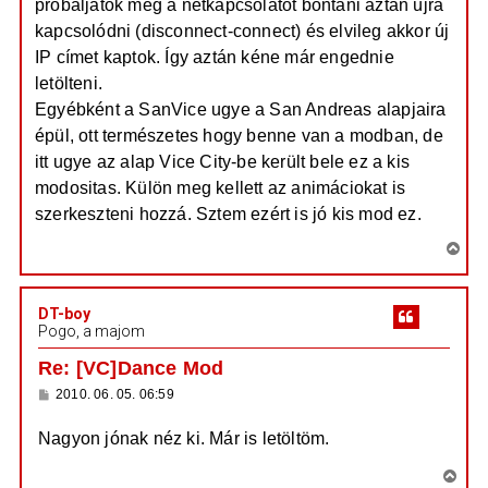
próbáljatok meg a netkapcsolatot bontani aztán újra
e
s
z
j
kapcsolódni (disconnect-connect) és elvileg akkor új
ó
é
l
IP címet kaptok. Így aztán kéne már engednie
á
r
letölteni.
s
e
Egyébként a SanVice ugye a San Andreas alapjaira
épül, ott természetes hogy benne van a modban, de
itt ugye az alap Vice City-be került bele ez a kis
modositas. Külön meg kellett az animáciokat is
szerkeszteni hozzá. Sztem ezért is jó kis mod ez.
V
i
s
DT-boy
s
Pogo, a majom
z
a
Re: [VC]Dance Mod
a
H
2010. 06. 05. 06:59
t
o
e
z
Nagyon jónak néz ki. Már is letöltöm.
z
t
á
e
s
V
z