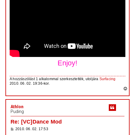
Enjoy!
A hozzászólást 1 alkalommal szerkesztették, utoljára
Surfacing
2010. 06. 02. 19:36-kor.
V
i
s
Athlon
s
Puding
z
a
Re: [VC]Dance Mod
a
H
2010. 06. 02. 17:53
t
o