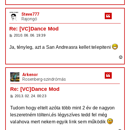
j
i
ó
é
l
s
á
r
Steve777
s
s
e
Rajongó
z
a
Re: [VC]Dance Mod
a
H
2010. 06. 06. 19:39
t
o
e
z
Ja, tényleg, azt a San Andreasra kellet telepiteni
z
t
á
e
s
V
z
j
i
ó
é
l
s
á
r
Arkenor
s
s
e
Rosenberg-szindrómás
z
a
Re: [VC]Dance Mod
a
H
2013. 02. 24. 00:23
t
o
e
z
Tudom hogy eltelt azóta több mint 2 év de nagyon
z
t
á
leszeretném tölteni,és légyszíves tedd fel még
e
s
z
j
valahova mert nekem egyik link sem működik
ó
é
l