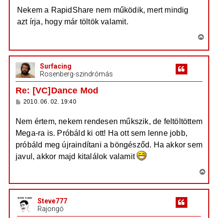
e
z
Nekem a RapidShare nem működik, mert mindig
z
t
á
azt írja, hogy már töltök valamit.
e
s
z
j
V
ó
é
l
i
á
r
s
s
e
Surfacing
s
Rosenberg-szindrómás
z
a
Re: [VC]Dance Mod
a
H
2010. 06. 02. 19:40
t
o
e
z
Nem értem, nekem rendesen műkszik, de feltöltöttem
z
t
á
Mega-ra is. Próbáld ki ott! Ha ott sem lenne jobb,
e
s
z
j
próbáld meg újraindítani a böngésződ. Ha akkor sem
ó
é
l
javul, akkor majd kitalálok valamit
á
r
s
V
e
i
s
Steve777
s
Rajongó
z