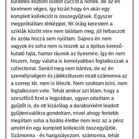
küldetés közben lootolt cuccot a nőnek, de az én
türelmem véges, így kizárt hogy én akár egy
komplett kollekciót is összegyűjtsek. Egyszer
megpróbáltam térképpel, fél óráig kerestem a
sziklák között mire nem találtam meg, jól felbaszott
és azóta hozzá sem nyúltam. Sajnos én nem
vagyok és soha nem is leszek az a tipikus kereső-
kutató fajta, hamar ráunok az ilyesmire, így én nem
hiszem, hogy valaha is komolyabban foglalkozzak a
collectorral. Senkit meg nem bántva, de az én
személyiségem és játékstílusom miatt számomra az
a szerep kb. nem is létezik. Nem szoktam tolni, nem
foglalkozom vele. Tehát amikor azt írtam, hogy a
szeszfőző fizet a legjobban, ugyan odaírtam a
gyűjtőt is, de ott kizárólag a darabonként leadott
gyűjtenivalókra gondoltam, mivel ahogy fentebb
megírtam soha a büdös életbe nem lesz az a pénz
amiért én egy komplett kollekciót összegyűjtök.
Számomra - és hangsúlyozom, számomra, tehát