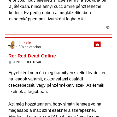
előnyös, hogy jelenleg sincsen annyira sok tartalom
a játékban, nincs annyi cucc amire pénzt lehetne
költeni. Ez pedig ebben a megközelítésben
mindenképpen pozitívumként fogható fel.
V
i
s
Luszie
s
Valedictorian
z
a
Re: Red Dead Online
a
H
2020. 03. 03. 18:40
t
o
e
z
Egyébként nem éri meg bármilyen szettet leadni: én
z
t
á
ha leadok valamit, akkor valami családi
e
s
z
j
csecsebecsét, vagy pénzérméket viszek. Az érmék
ó
é
l
fizetnek a legjobban.
á
r
s
e
Azt még hozzátenném, hogy simán lehetett volna
magasabb a max szint ezeknél a szerepeknél.
Mindig azt érzem az RDO-nál, hogy "most megint