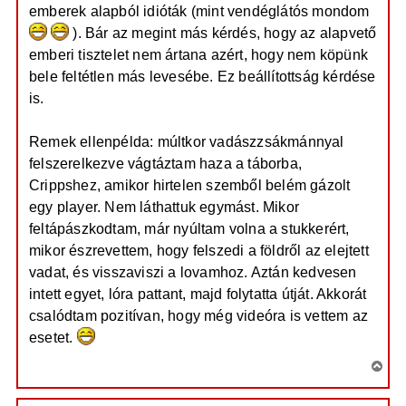
emberek alapból idióták (mint vendéglátós mondom
). Bár az megint más kérdés, hogy az alapvető
emberi tisztelet nem ártana azért, hogy nem köpünk
bele feltétlen más levesébe. Ez beállítottság kérdése
is.
Remek ellenpélda: múltkor vadászzsákmánnyal
felszerelkezve vágtáztam haza a táborba,
Crippshez, amikor hirtelen szemből belém gázolt
egy player. Nem láthattuk egymást. Mikor
feltápászkodtam, már nyúltam volna a stukkerért,
mikor észrevettem, hogy felszedi a földről az elejtett
vadat, és visszaviszi a lovamhoz. Aztán kedvesen
intett egyet, lóra pattant, majd folytatta útját. Akkorát
csalódtam pozitívan, hogy még videóra is vettem az
esetet.
V
i
s