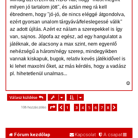
milyen jó tartalom jött", és aztán meg rá kell
ébrednem, hogy "jó-jó, de nincs eléggé átgondolva,
ezért gyorsan unalom tárgyává/feleslegessé válik"
az adott újítás. Azért ez nálam a szerepekkel is így
van, sajnos. Jópofa az egész, ad egy hangulatot a
játéknak, de alacsony a max szint, nem egyenlő
nehézségű a három/négy szerep, mindegyikben
vannak kiskapuk, bugok, relativ kevés játékidővel is
ki lehet maxolni őket, az más kérdés, hogy a vadász
pl. hihetetlenül unalmas...
V
i
s
Válasz küldése
s
Oldal:
5
/
8
1
3
4
5
6
7
8
Előző
Következő
106 hozzászólás
…
z
a
a
t
e
Fórum kezdőlap
Kapcsolat
A csapat