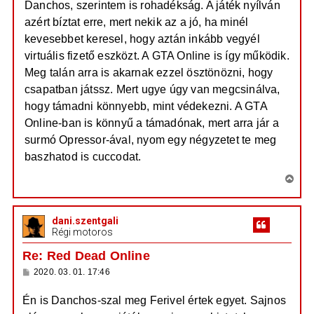
Danchos, szerintem is rohadékság. A játék nyílván
e
s
z
j
azért bíztat erre, mert nekik az a jó, ha minél
ó
é
l
kevesebbet keresel, hogy aztán inkább vegyél
á
r
virtuális fizető eszközt. A GTA Online is így működik.
s
e
Meg talán arra is akarnak ezzel ösztönözni, hogy
csapatban játssz. Mert ugye úgy van megcsinálva,
hogy támadni könnyebb, mint védekezni. A GTA
Online-ban is könnyű a támadónak, mert arra jár a
surmó Opressor-ával, nyom egy négyzetet te meg
baszhatod is cuccodat.
V
i
s
dani.szentgali
s
Régi motoros
z
a
Re: Red Dead Online
a
H
2020. 03. 01. 17:46
t
o
e
z
Én is Danchos-szal meg Ferivel értek egyet. Sajnos
z
t
á