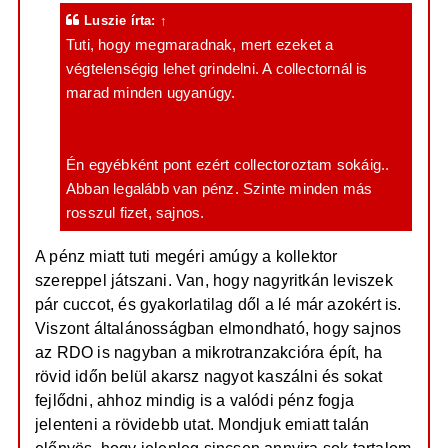
Luszie
írta:
↑
Tuti, hogy megmaradnak, mert ezeket a
végtelenségig lehet grindelni. A collectornál is
marad minden ugyanúgy.
Én egyébként pont ezért collectoroztam sokáig..
Abban legalább van pénz. Szinte minden más
rosszul fizet, sajnos.
A pénz miatt tuti megéri amúgy a kollektor
szereppel játszani. Van, hogy nagyritkán leviszek
pár cuccot, és gyakorlatilag dől a lé már azokért is.
Viszont általánosságban elmondható, hogy sajnos
az RDO is nagyban a mikrotranzakcióra épít, ha
rövid időn belül akarsz nagyot kaszálni és sokat
fejlődni, ahhoz mindig is a valódi pénz fogja
jelenteni a rövidebb utat. Mondjuk emiatt talán