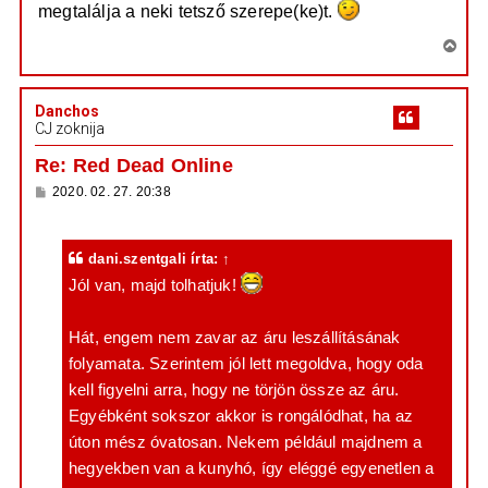
r
megtalálja a neki tetsző szerepe(ke)t.
s
e
V
i
s
Danchos
s
CJ zoknija
z
a
Re: Red Dead Online
a
H
2020. 02. 27. 20:38
t
o
e
z
z
t
á
dani.szentgali
írta:
↑
e
s
z
Jól van, majd tolhatjuk!
j
ó
é
l
á
r
Hát, engem nem zavar az áru leszállításának
s
e
folyamata. Szerintem jól lett megoldva, hogy oda
kell figyelni arra, hogy ne törjön össze az áru.
Egyébként sokszor akkor is rongálódhat, ha az
úton mész óvatosan. Nekem például majdnem a
hegyekben van a kunyhó, így eléggé egyenetlen a