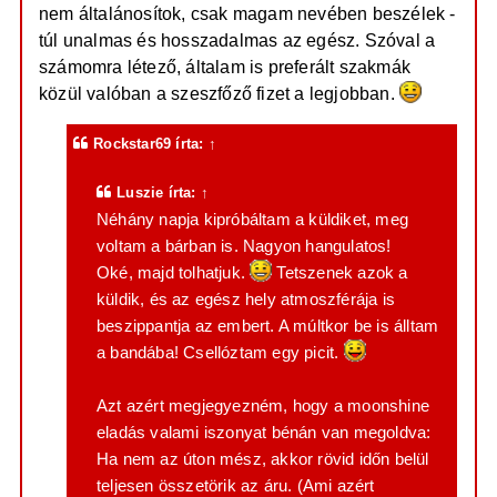
nem általánosítok, csak magam nevében beszélek -
túl unalmas és hosszadalmas az egész. Szóval a
számomra létező, általam is preferált szakmák
közül valóban a szeszfőző fizet a legjobban.
Rockstar69
írta:
↑
Luszie
írta:
↑
Néhány napja kipróbáltam a küldiket, meg
voltam a bárban is. Nagyon hangulatos!
Oké, majd tolhatjuk.
Tetszenek azok a
küldik, és az egész hely atmoszférája is
beszippantja az embert. A múltkor be is álltam
a bandába! Csellóztam egy picit.
Azt azért megjegyezném, hogy a moonshine
eladás valami iszonyat bénán van megoldva:
Ha nem az úton mész, akkor rövid időn belül
teljesen összetörik az áru. (Ami azért