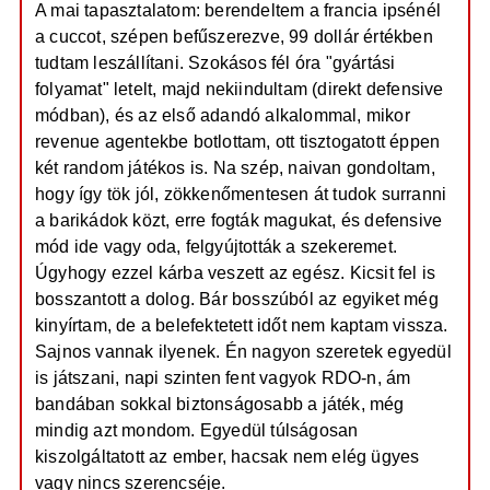
A mai tapasztalatom: berendeltem a francia ipsénél
a cuccot, szépen befűszerezve, 99 dollár értékben
tudtam leszállítani. Szokásos fél óra "gyártási
folyamat" letelt, majd nekiindultam (direkt defensive
módban), és az első adandó alkalommal, mikor
revenue agentekbe botlottam, ott tisztogatott éppen
két random játékos is. Na szép, naivan gondoltam,
hogy így tök jól, zökkenőmentesen át tudok surranni
a barikádok közt, erre fogták magukat, és defensive
mód ide vagy oda, felgyújtották a szekeremet.
Úgyhogy ezzel kárba veszett az egész. Kicsit fel is
bosszantott a dolog. Bár bosszúból az egyiket még
kinyírtam, de a belefektetett időt nem kaptam vissza.
Sajnos vannak ilyenek. Én nagyon szeretek egyedül
is játszani, napi szinten fent vagyok RDO-n, ám
bandában sokkal biztonságosabb a játék, még
mindig azt mondom. Egyedül túlságosan
kiszolgáltatott az ember, hacsak nem elég ügyes
vagy nincs szerencséje.