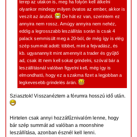
terep az utakon is, meg ha folyón kell átkelni
olyankor mindegy milyen óvatos az ember, akkor is
veszít az áruból.
De hát ez van, szerintem ez
annyira nem rossz. Amúgy annyira nem nehéz,
eddig a legrosszabb leszállítás során is csak 4
palack semmisült meg a 20-ból, de még így is elég
szép summát adott: többet, mint a fejvadász, és
kb. ugyanannyit mint amennyit a trader és gyűjtő
ad, csak itt nem kell sokat grindelni, szóval bár a
leszállításnál valóban figyelni kell, még így is
elmondható, hogy ez a szakma fizet a legjobban a
legkevesebb grindelés árán.
Sziasztok! Visszanéztem a fórumra hosszú idő után.
Hirtelen csak annyi hozzáfűznivalóm lenne, hogy
bár szép summát ad valóban a moonshine
leszállítása, azonban észnél kell lenni.