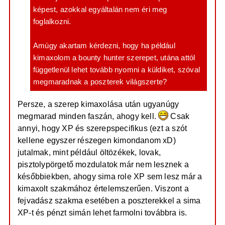
képest, azokkal egyáltalán nem éri meg
foglalkozni.
Amúgy akartam kérdezni, hogy ha például
kimaxolom a bounty hunter szerepet, utána attól
függetlenül lehet tovább nyomni a küldiket, szóval
megmaradnak a poszterek világszerte?
Persze, a szerep kimaxolása után ugyanúgy
megmarad minden faszán, ahogy kell.
Csak
annyi, hogy XP és szerepspecifikus (ezt a szót
kellene egyszer részegen kimondanom xD)
jutalmak, mint például öltözékek, lovak,
pisztolypörgető mozdulatok már nem lesznek a
későbbiekben, ahogy sima role XP sem lesz már a
kimaxolt szakmához értelemszerűen. Viszont a
fejvadász szakma esetében a poszterekkel a sima
XP-t és pénzt simán lehet farmolni továbbra is.