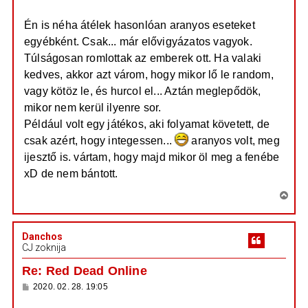
Én is néha átélek hasonlóan aranyos eseteket
egyébként. Csak... már elővigyázatos vagyok.
Túlságosan romlottak az emberek ott. Ha valaki
kedves, akkor azt várom, hogy mikor lő le random,
vagy kötöz le, és hurcol el... Aztán meglepődök,
mikor nem kerül ilyenre sor.
Például volt egy játékos, aki folyamat követett, de
csak azért, hogy integessen...
aranyos volt, meg
ijesztő is. vártam, hogy majd mikor öl meg a fenébe
xD de nem bántott.
V
i
s
Danchos
s
CJ zoknija
z
a
Re: Red Dead Online
a
H
2020. 02. 28. 19:05
t
o
e
z