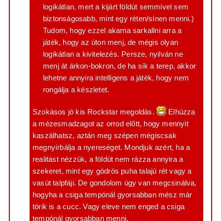
logikátlan, mert a kijárt földút semmivel sem
biztonságosabb, mint egy réten/sínen menni.)
Tudom, hogy ezzel akarna sarkallni arra a
játék, hogy az úton menj, de mégis olyan
logikátlan a kivitelezés. Persze, nyilván ne
menj át árkon-bokron, de ha sík a terep, akkor
lehetne annyira intelligens a játék, hogy nem
rongálja a készletet.
Szokásos jó kis Rockstar megoldás.
Elhúzza
a mézesmadzagot az orrod előtt, hogy mennyit
kaszálhatsz, aztán meg szépen mégiscsak
megnyírbálja a nyereséget. Mondjuk azért, ha a
realitást nézzük, a földút nem rázza annyira a
szekeret, mint egy gödrös puha talajú rét vagy a
vasút talpfáji. De gondolom úgy van megcsinálva,
hogyha a csiga tempónál gyorsabban mész már
törik is a cucc. Vagy eleve nem enged a csiga
tempónál gyorsabban menni.