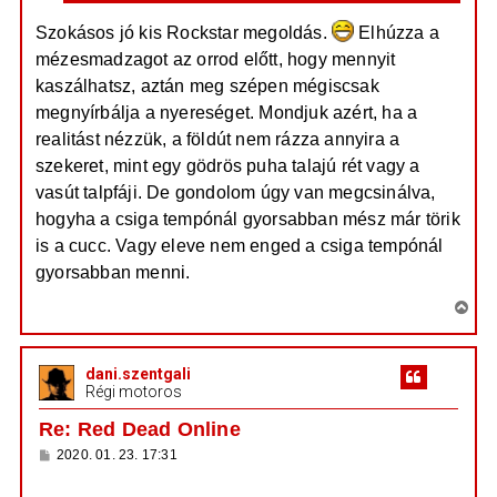
Szokásos jó kis Rockstar megoldás.
Elhúzza a
mézesmadzagot az orrod előtt, hogy mennyit
kaszálhatsz, aztán meg szépen mégiscsak
megnyírbálja a nyereséget. Mondjuk azért, ha a
realitást nézzük, a földút nem rázza annyira a
szekeret, mint egy gödrös puha talajú rét vagy a
vasút talpfáji. De gondolom úgy van megcsinálva,
hogyha a csiga tempónál gyorsabban mész már törik
is a cucc. Vagy eleve nem enged a csiga tempónál
gyorsabban menni.
V
i
s
dani.szentgali
s
Régi motoros
z
a
Re: Red Dead Online
a
H
2020. 01. 23. 17:31
t
o
e
z