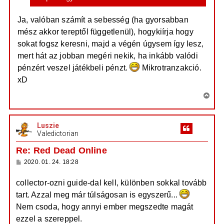
Ja, valóban számít a sebesség (ha gyorsabban
mész akkor tereptől függetlenül), hogykiírja hogy
sokat fogsz keresni, majd a végén úgysem így lesz,
mert hát az jobban megéri nekik, ha inkább valódi
pénzért veszel játékbeli pénzt.
Mikrotranzakció.
xD
V
i
s
Luszie
s
Valedictorian
z
a
Re: Red Dead Online
a
H
2020. 01. 24. 18:28
t
o
e
z
collector-ozni guide-dal kell, különben sokkal tovább
z
t
á
tart. Azzal meg már túlságosan is egyszerű...
e
s
z
j
Nem csoda, hogy annyi ember megszedte magát
ó
é
l
ezzel a szereppel.