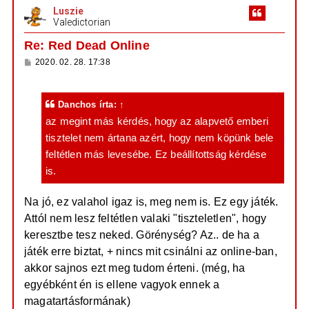
Luszie
s
Valedictorian
z
a
Re: Red Dead Online
a
H
2020. 02. 28. 17:38
t
o
e
z
z
t
á
Danchos
írta:
↑
e
s
z
az megint más kérdés, hogy az alapvető emberi
j
ó
é
tisztelet nem ártana azért, hogy nem köpünk bele
l
á
r
feltétlen más levesébe. Ez beállítottság kérdése
s
e
is.
Na jó, ez valahol igaz is, meg nem is. Ez egy játék.
Attól nem lesz feltétlen valaki "tiszteletlen", hogy
keresztbe tesz neked. Görénység? Az.. de ha a
játék erre biztat, + nincs mit csinálni az online-ban,
akkor sajnos ezt meg tudom érteni. (még, ha
egyébként én is ellene vagyok ennek a
magatartásformának)