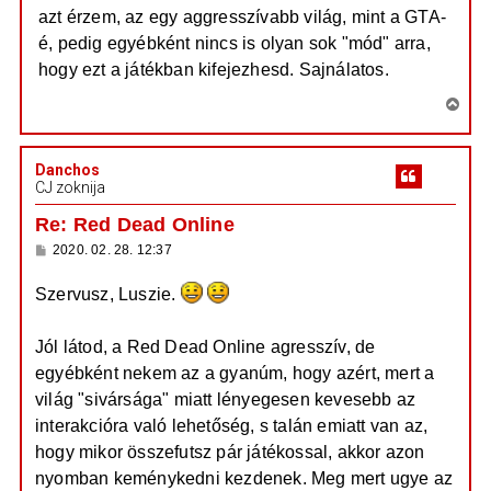
azt érzem, az egy aggresszívabb világ, mint a GTA-
é, pedig egyébként nincs is olyan sok "mód" arra,
hogy ezt a játékban kifejezhesd. Sajnálatos.
V
i
s
Danchos
s
CJ zoknija
z
a
Re: Red Dead Online
a
H
2020. 02. 28. 12:37
t
o
e
z
Szervusz, Luszie.
z
t
á
e
s
z
j
Jól látod, a Red Dead Online agresszív, de
ó
é
l
egyébként nekem az a gyanúm, hogy azért, mert a
á
r
világ "sivársága" miatt lényegesen kevesebb az
s
e
interakcióra való lehetőség, s talán emiatt van az,
hogy mikor összefutsz pár játékossal, akkor azon
nyomban keménykedni kezdenek. Meg mert ugye az