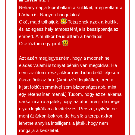
Luszie
írta:
↑
s
z
Néhány napja kipróbáltam a küldiket, meg voltam a
ó
bárban is. Nagyon hangulatos!
l
á
Oké, majd tolhatjuk.
Tetszenek azok a küldik,
s
és az egész hely atmoszférája is beszippantja az
embert. A múltkor be is álltam a bandába!
Csellóztam egy picit.
Azt azért megjegyezném, hogy a moonshine
eladás valami iszonyat bénán van megoldva: Ha
nem az úton mész, akkor rövid időn belül teljesen
összetörik az áru. (Ami azért logikátlan, mert a
kijárt földút semmivel sem biztonságosabb, mint
egy réten/sínen menni.) Tudom, hogy ezzel akarna
sarkallni arra a játék, hogy az úton menj, de mégis
olyan logikátlan a kivitelezés. Persze, nyilván ne
menj át árkon-bokron, de ha sík a terep, akkor
lehetne annyira intelligens a játék, hogy nem
rongálja a készletet.