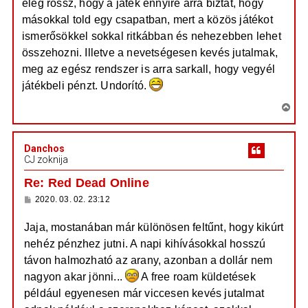
elég rossz, hogy a játék ennyire arra biztat, hogy
e
s
z
j
másokkal told egy csapatban, mert a közös játékot
ó
é
l
ismerősökkel sokkal ritkábban és nehezebben lehet
á
r
összehozni. Illetve a nevetségesen kevés jutalmak,
s
e
meg az egész rendszer is arra sarkall, hogy vegyél
játékbeli pénzt. Undorító.
V
i
s
Danchos
s
CJ zoknija
z
a
Re: Red Dead Online
a
H
2020. 03. 02. 23:12
t
o
e
z
Jaja, mostanában már különösen feltűnt, hogy kikúrt
z
t
á
nehéz pénzhez jutni. A napi kihívásokkal hosszú
e
s
z
j
távon halmozható az arany, azonban a dollár nem
ó
é
l
nagyon akar jönni...
A free roam küldetések
á
r
például egyenesen már viccesen kevés jutalmat
s
e