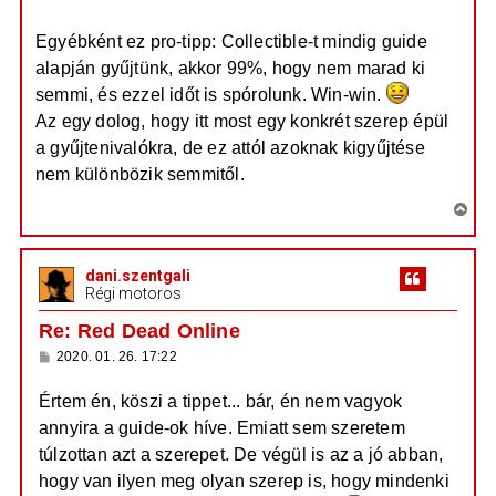
á
r
s
e
Egyébként ez pro-tipp: Collectible-t mindig guide
alapján gyűjtünk, akkor 99%, hogy nem marad ki
semmi, és ezzel időt is spórolunk. Win-win.
Az egy dolog, hogy itt most egy konkrét szerep épül
a gyűjtenivalókra, de ez attól azoknak kigyűjtése
nem különbözik semmitől.
V
i
s
dani.szentgali
s
Régi motoros
z
a
Re: Red Dead Online
a
H
2020. 01. 26. 17:22
t
o
e
z
Értem én, köszi a tippet... bár, én nem vagyok
z
t
á
annyira a guide-ok híve. Emiatt sem szeretem
e
s
z
j
túlzottan azt a szerepet. De végül is az a jó abban,
ó
é
l
hogy van ilyen meg olyan szerep is, hogy mindenki
á