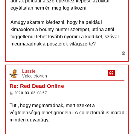
adnak például a szerepekhez képest, azokkal
egyáltalán nem éri meg foglalkozni.
Amúgy akartam kérdezni, hogy ha például
kimaxolom a bounty hunter szerepet, utána attól
függetlenül lehet tovább nyomni a küldiket, szóval
megmaradnak a poszterek világszerte?
V
i
s
Luszie
s
Valedictorian
z
a
Re: Red Dead Online
a
H
2020. 03. 03. 08:57
t
o
e
z
Tuti, hogy megmaradnak, mert ezeket a
z
t
á
végtelenségig lehet grindelni. A collectornál is marad
e
s
z
j
minden ugyanúgy.
ó
é
l
á
r