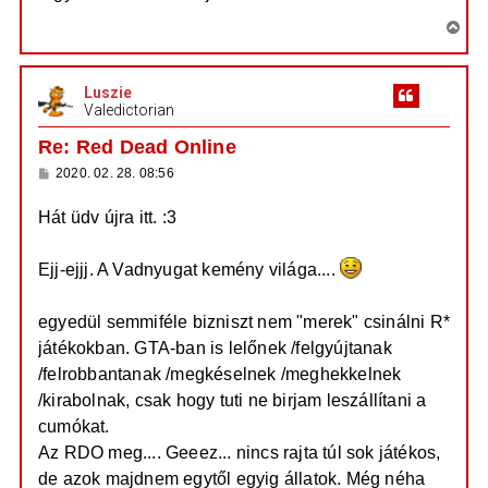
V
i
s
Luszie
s
Valedictorian
z
a
Re: Red Dead Online
a
H
2020. 02. 28. 08:56
t
o
e
z
Hát üdv újra itt. :3
z
t
á
e
s
z
j
Ejj-ejjj. A Vadnyugat kemény világa....
ó
é
l
á
r
egyedül semmiféle bizniszt nem "merek" csinálni R*
s
e
játékokban. GTA-ban is lelőnek /felgyújtanak
/felrobbantanak /megkéselnek /meghekkelnek
/kirabolnak, csak hogy tuti ne birjam leszállítani a
cumókat.
Az RDO meg.... Geeez... nincs rajta túl sok játékos,
de azok majdnem egytől egyig állatok. Még néha