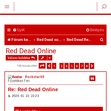
GyIK
Belépés
K
Fórum kezdőlap
Red Dead sorozat
Red Dead Redemption 2
e
Red Dead Online
r
Válasz küldése
e
Oldal:
5
/
8
1
3
4
5
6
7
8
Előző
Következő
106 hozzászólás
…
s
Rockstar69
é
Főzelékes Feri
s
Re: Red Dead Online
H
2020. 01. 22. 22:23
o
z
z
á