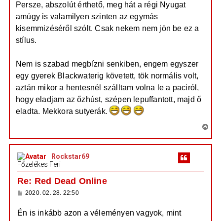
Persze, abszolút érthető, meg hát a régi Nyugat
z
t
á
amúgy is valamilyen szinten az egymás
e
s
z
j
kisemmizéséről szólt. Csak nekem nem jön be ez a
ó
é
l
stílus.
á
r
s
e
Nem is szabad megbízni senkiben, engem egyszer
egy gyerek Blackwaterig követett, tök normális volt,
aztán mikor a hentesnél szálltam volna le a paciról,
hogy eladjam az őzhúst, szépen lepuffantott, majd ő
eladta. Mekkora sutyerák.
V
i
s
Rockstar69
s
Főzelékes Feri
z
a
Re: Red Dead Online
a
H
2020. 02. 28. 22:50
t
o
e
z
Én is inkább azon a véleményen vagyok, mint
z
t
á