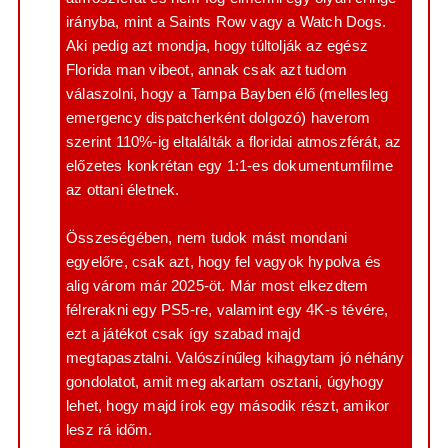
irányba, mint a Saints Row vagy a Watch Dogs.
Aki pedig azt mondja, hogy túltolják az egész
Florida man vibeot, annak csak azt tudom
válaszolni, hogy a Tampa Bayben élő (mellesleg
emergency dispatcherként dolgozó) haverom
szerint 110%-ig eltalálták a floridai atmoszférát, az
előzetes konkrétan egy 1:1-es dokumentumfilme
az ottani életnek.
Összeségében, nem tudok mást mondani
egyelőre, csak azt, hogy fel vagyok hypolva és
alig várom már 2025-öt. Már most elkezdtem
félrerakni egy PS5-re, valamint egy 4K-s tévére,
ezt a játékot csak így szabad majd
megtapasztalni. Valószínűleg kihagytam jó néhány
gondolatot, amit meg akartam osztani, úgyhogy
lehet, hogy majd írok egy második részt, amikor
lesz rá időm.