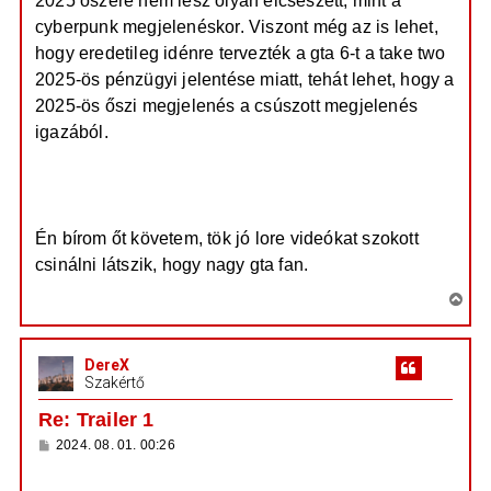
2025 őszére nem lesz olyan elcseszett, mint a
cyberpunk megjelenéskor. Viszont még az is lehet,
hogy eredetileg idénre tervezték a gta 6-t a take two
2025-ös pénzügyi jelentése miatt, tehát lehet, hogy a
2025-ös őszi megjelenés a csúszott megjelenés
igazából.
https://www.youtube.com/watch?v=HOHUv0qork8
Én bírom őt követem, tök jó lore videókat szokott
csinálni látszik, hogy nagy gta fan.
V
i
s
DereX
s
Szakértő
z
a
Re: Trailer 1
a
H
2024. 08. 01. 00:26
t
o
e
z
https://www.reddit.com/r/GTA/comments/1 ...
z