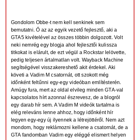
t
á
_gta_5_an/
e
s
z
j
ó
é
l
Gondolom Obbe-t nem kell senkinek sem
á
r
bemutatni. Ő az az egyik vezető fejlesztő, aki a
s
e
GTA5 kivételével az összes többin dolgozott. Volt
neki nemrég egy blogja ahol fejlesztői kulissza
titkokat is elárult, de ezt végül a Rockstar lelövette,
pedig teljesen ártalmatlan volt. Wayback Machine
segítségével visszakereshető akit érdekel. Aki
követi a Vadim M csatornát, ott szokott még
időnként feltűnni egy-egy videóban említésterén.
Amúgy fura, mert az oldal elvileg minden GTA-val
kapcsolatos hírt azonnal észrevesz, de a blogról
egy darab hír sem. A Vadim M videók tartalma is
elég releváns lenne ahhoz, hogy időnként hír
legyen egy-egy új ilyennek a létrejöttéről. Nem azt
mondom, hogy reklámozni kellene a csatornát, de a
GTA fandomban Vadim egy eléggé elismert helyen