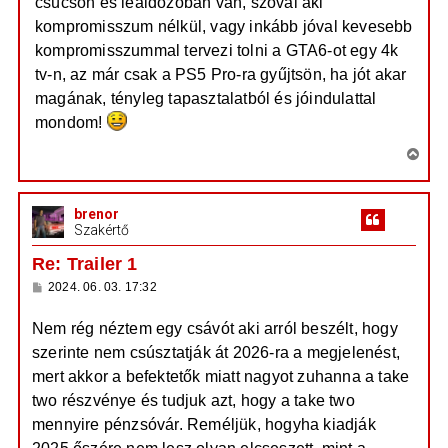
csúcson és leáldozóban van, szóval aki
kompromisszum nélkül, vagy inkább jóval kevesebb
kompromisszummal tervezi tolni a GTA6-ot egy 4k
tv-n, az már csak a PS5 Pro-ra gyűjtsön, ha jót akar
magának, tényleg tapasztalatból és jóindulattal
mondom!
V
i
s
brenor
s
Szakértő
z
a
Re: Trailer 1
a
H
2024. 06. 03. 17:32
t
o
e
z
Nem rég néztem egy csávót aki arról beszélt, hogy
z
t
á
szerinte nem csúsztatják át 2026-ra a megjelenést,
e
s
z
j
mert akkor a befektetők miatt nagyot zuhanna a take
ó
é
l
two részvénye és tudjuk azt, hogy a take two
á
r
mennyire pénzsóvár. Reméljük, hogyha kiadják
s
e