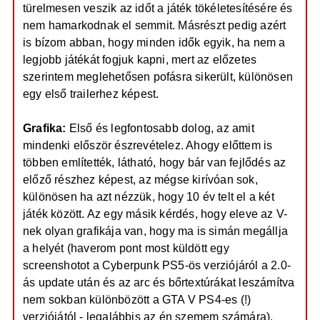
türelmesen veszik az időt a játék tökéletesítésére és
nem hamarkodnak el semmit. Másrészt pedig azért
is bízom abban, hogy minden idők egyik, ha nem a
legjobb játékát fogjuk kapni, mert az előzetes
szerintem meglehetősen pofásra sikerült, különösen
egy első trailerhez képest.
Grafika:
Első és legfontosabb dolog, az amit
mindenki először észrevételez. Ahogy előttem is
többen említették, látható, hogy bár van fejlődés az
előző részhez képest, az mégse kirívóan sok,
különösen ha azt nézzük, hogy 10 év telt el a két
játék között. Az egy másik kérdés, hogy eleve az V-
nek olyan grafikája van, hogy ma is simán megállja
a helyét (haverom pont most küldött egy
screenshotot a Cyberpunk PS5-ös verziójáról a 2.0-
ás update után és az arc és bőrtextúrákat leszámítva
nem sokban különbözött a GTA V PS4-es (!)
verziójától - legalábbis az én szemem számára).