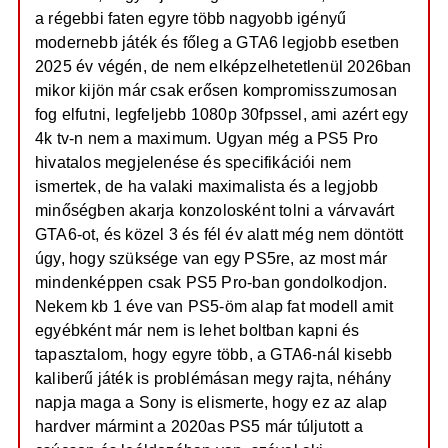
a régebbi faten egyre több nagyobb igényű
modernebb játék és főleg a GTA6 legjobb esetben
2025 év végén, de nem elképzelhetetlenül 2026ban
mikor kijön már csak erősen kompromisszumosan
fog elfutni, legfeljebb 1080p 30fpssel, ami azért egy
4k tv-n nem a maximum. Ugyan még a PS5 Pro
hivatalos megjelenése és specifikációi nem
ismertek, de ha valaki maximalista és a legjobb
minőségben akarja konzolosként tolni a várvavárt
GTA6-ot, és közel 3 és fél év alatt még nem döntött
úgy, hogy szüksége van egy PS5re, az most már
mindenképpen csak PS5 Pro-ban gondolkodjon.
Nekem kb 1 éve van PS5-öm alap fat modell amit
egyébként már nem is lehet boltban kapni és
tapasztalom, hogy egyre több, a GTA6-nál kisebb
kaliberű játék is problémásan megy rajta, néhány
napja maga a Sony is elismerte, hogy ez az alap
hardver mármint a 2020as PS5 már túljutott a