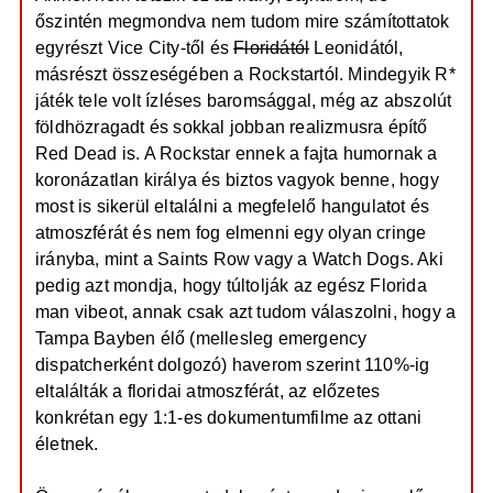
őszintén megmondva nem tudom mire számítottatok
egyrészt Vice City-től és
Floridától
Leonidától,
másrészt összeségében a Rockstartól. Mindegyik R*
játék tele volt ízléses baromsággal, még az abszolút
földhözragadt és sokkal jobban realizmusra építő
Red Dead is. A Rockstar ennek a fajta humornak a
koronázatlan királya és biztos vagyok benne, hogy
most is sikerül eltalálni a megfelelő hangulatot és
atmoszférát és nem fog elmenni egy olyan cringe
irányba, mint a Saints Row vagy a Watch Dogs. Aki
pedig azt mondja, hogy túltolják az egész Florida
man vibeot, annak csak azt tudom válaszolni, hogy a
Tampa Bayben élő (mellesleg emergency
dispatcherként dolgozó) haverom szerint 110%-ig
eltalálták a floridai atmoszférát, az előzetes
konkrétan egy 1:1-es dokumentumfilme az ottani
életnek.