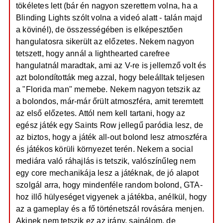
tökéletes lett (bár én nagyon szerettem volna, ha a
Blinding Lights szólt volna a videó alatt - talán majd
a kövinél), de összességében is elképesztően
hangulatosra sikerült az előzetes. Nekem nagyon
tetszett, hogy annál a lighthearted carefree
hangulatnál maradtak, ami az V-re is jellemző volt és
azt bolondították meg azzal, hogy beleálltak teljesen
a "Florida man" memebe. Nekem nagyon tetszik az
a bolondos, már-már őrült atmoszféra, amit teremtett
az első előzetes. Attól nem kell tartani, hogy az
egész játék egy Saints Row jellegű paródia lesz, de
az biztos, hogy a játék all-out bolond lesz atmoszféra
és játékos körüli környezet terén. Nekem a social
mediára való ráhajlás is tetszik, valószínűleg nem
egy core mechanikája lesz a játéknak, de jó alapot
szolgál arra, hogy mindenféle random bolond, GTA-
hoz illő hülyeséget vigyenek a játékba, anélkül, hogy
az a gameplay és a fő történetszál rovására menjen.
Akinek nem tetszik ez az irány, sajnálom, de