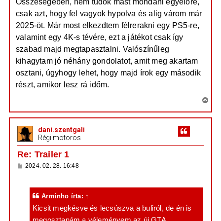
Összeségében, nem tudok mást mondani egyelőre,
csak azt, hogy fel vagyok hypolva és alig várom már
2025-öt. Már most elkezdtem félrerakni egy PS5-re,
valamint egy 4K-s tévére, ezt a játékot csak így
szabad majd megtapasztalni. Valószínűleg
kihagytam jó néhány gondolatot, amit meg akartam
osztani, úgyhogy lehet, hogy majd írok egy második
részt, amikor lesz rá időm.
V
i
s
dani.szentgali
s
Régi motoros
z
a
Re: Trailer 1
a
H
2024. 02. 28. 16:48
t
o
e
z
z
t
á
Arminho
írta:
↑
e
s
z
Kicsit megkésve és lecsúszva a buliról, de én is
j
ó
é
megosztanám a véleményem az új GTA
l