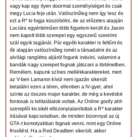
vagy kap egy ilyen doormat személyiséget és csak
megy Lucia feje után. Valószínűleg nem így lesz és
ezt a R* ki fogja küszöbölni, de az előzetes alapján
Luciára egyértelműen több figyelem került és Jason
nem kapott több szerepet egy egyszerű szerelmi
szál egyik tagjánál. Pár egyéb karakter is feltűnt és
ők alapján valószínűleg ismét a társadalmi és az
alvilági ranglétra aljáról fogunk indulni, valamint a
bandák nagy szerepet fognak játszani a történetben.
Remélem, kapunk színes mellékkaraktereket, mert
az V-ben Lamaron kívül nem igazán sikerült
betalálni ezen a téren, ellenben a IV-gyel, ahol
szinte az összes major karakter, de még a kevésbé
fontosak is telitalálatok voltak. Az Online goofy ahh
szereplői kicsikét elbizonytalanítottak a R* karakter
írásával kapcsolatban, de minden bizonnyal az új
GTA-t komolyabban fognak venni, mint egy Online
frissítést. Ha a Red Deadben sikerült, akkor