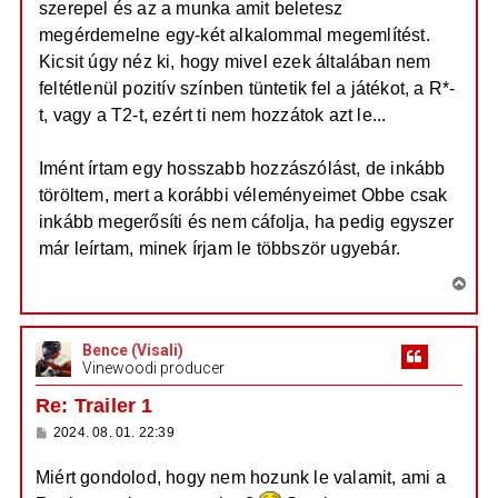
szerepel és az a munka amit beletesz
megérdemelne egy-két alkalommal megemlítést.
Kicsit úgy néz ki, hogy mivel ezek általában nem
feltétlenül pozitív színben tüntetik fel a játékot, a R*-
t, vagy a T2-t, ezért ti nem hozzátok azt le...
Imént írtam egy hosszabb hozzászólást, de inkább
töröltem, mert a korábbi véleményeimet Obbe csak
inkább megerősíti és nem cáfolja, ha pedig egyszer
már leírtam, minek írjam le többször ugyebár.
V
i
s
Bence (Visali)
s
Vinewoodi producer
z
a
Re: Trailer 1
a
H
2024. 08. 01. 22:39
t
o
e
z
Miért gondolod, hogy nem hozunk le valamit, ami a
z
t
á