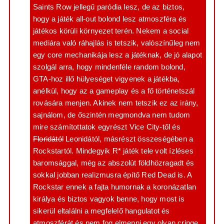
Saints Row jellegű paródia lesz, de az biztos,
hogy a játék all-out bolond lesz atmoszféra és
játékos körüli környezet terén. Nekem a social
mediára való ráhajlás is tetszik, valószínűleg nem
egy core mechanikája lesz a játéknak, de jó alapot
szolgál arra, hogy mindenféle random bolond,
GTA-hoz illő hülyeséget vigyenek a játékba,
anélkül, hogy az a gameplay és a fő történetszál
rovására menjen. Akinek nem tetszik ez az irány,
sajnálom, de őszintén megmondva nem tudom
mire számítottatok egyrészt Vice City-től és
Floridától
Leonidától, másrészt összeségében a
Rockstartól. Mindegyik R* játék tele volt ízléses
baromsággal, még az abszolút földhözragadt és
sokkal jobban realizmusra építő Red Dead is. A
Rockstar ennek a fajta humornak a koronázatlan
királya és biztos vagyok benne, hogy most is
sikerül eltalálni a megfelelő hangulatot és
atmoszférát és nem fog elmenni egy olyan cringe