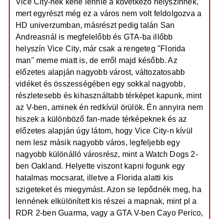
Vice City-nek kéne lennie a következő helyszínnek,
mert egyrészt még ez a város nem volt feldolgozva a
HD univerzumban, másrészt pedig talán San
Andreasnál is megfelelőbb és GTA-ba illőbb
helyszín Vice City, már csak a rengeteg "Florida
man" meme miatt is, de erről majd később. Az
előzetes alapján nagyobb várost, változatosabb
vidéket és összességében egy sokkal nagyobb,
részletesebb és kihasználtabb térképet kapunk, mint
az V-ben, aminek én redkívül örülök. Én annyira nem
hiszek a különböző fan-made térképeknek és az
előzetes alapján úgy látom, hogy Vice City-n kívül
nem lesz másik nagyobb város, legfeljebb egy
nagyobb különálló városrész, mint a Watch Dogs 2-
ben Oakland. Helyette viszont kapni fogunk egy
hatalmas mocsarat, illetve a Florida alatti kis
szigeteket és miegymást. Azon se lepődnék meg, ha
lennének elkülönített kis részei a mapnak, mint pl a
RDR 2-ben Guarma, vagy a GTA V-ben Cayo Perico,