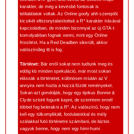
karakter, de még a kevésbé fontosak is
telitalálatok voltak. Az Online goofy ahh szereplői
kicsikét elbizonytalanítottak a R* karakter írásával
kapcsolatban, de minden bizonnyal az új GTA-t
komolyabban fognak venni, mint egy Online
frissítést. Ha a Red Deadben sikerült, akkor
valószínűleg itt is fog.
Történet:
Bár erről sokat nem tudtunk meg és
eddig kb minden spekuláció, már most sokan
elássák a történetet, különösen miután az V
annyira nem hozta a hozzá fűzött reményeket.
Sokan azt gondolják, hogy egy tipikus Bonnie &
Clyde sztorit fogunk kapni, de szerintem ennél
többet fog belerakni a R*. Az valószínű, hogy nem
kell egy túlkomplikált, fordulatokkal és mély
szálakkal futó történetre számítani, de biztos
vagyok benne, hogy nem egy himi-humi