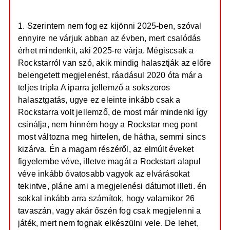
1. Szerintem nem fog ez kijönni 2025-ben, szóval
ennyire ne várjuk abban az évben, mert csalódás
érhet mindenkit, aki 2025-re várja. Mégiscsak a
Rockstarról van szó, akik mindig halasztják az előre
belengetett megjelenést, ráadásul 2020 óta már a
teljes tripla A iparra jellemző a sokszoros
halasztgatás, ugye ez eleinte inkább csak a
Rockstarra volt jellemző, de most már mindenki így
csinálja, nem hinném hogy a Rockstar meg pont
most változna meg hirtelen, de hátha, semmi sincs
kizárva. Én a magam részéről, az elmúlt éveket
figyelembe véve, illetve magát a Rockstart alapul
véve inkább óvatosabb vagyok az elvárásokat
tekintve, pláne ami a megjelenési dátumot illeti. én
sokkal inkább arra számítok, hogy valamikor 26
tavaszán, vagy akár őszén fog csak megjelenni a
játék, mert nem fognak elkészülni vele. De lehet,