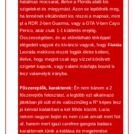
hatalmas mocsarat, illetve a Florida alatti kis
szigeteket és miegymást. Azon se lepődnék meg,
ha lennének elkülönített kis részei a mapnak, mint
pl a RDR 2-ben Guarma, vagy a GTA V-ben Cayo
Perico, akár csak 1-1 küldetés erejéig.
Összességében, én az előrelátható térképpel
elégedett vagyok és kíváncsi vagyok, hogy
Florida
Leonida mekkora részét fogják életre kelteni,
illetve, hogy megint csak egy vízzel körülvett
szigetet kapunk, vagy valami másfajta bound is
lesz valamelyik irányba.
Főszereplők, karakterek:
Én nem bánom a 2
főszereplős felosztást, a legtöbb ezt alkalmazó
játékban jól sült el és valószínűleg a R* képes lesz
jó kémiát kialakítani a két főhős között. Lucia
nekem nagyon bejön és nem csak amiatt mert hot
af, hanem mert igazi carefree gangsta badass
karakternek tűnik a kiállása és megjelenése