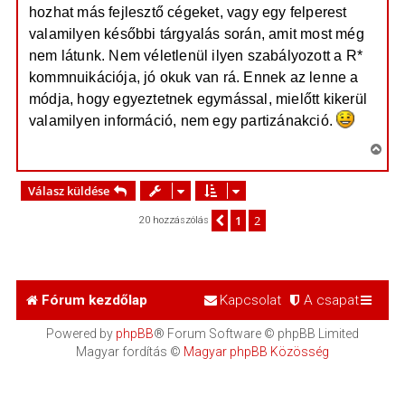
hozhat más fejlesztő cégeket, vagy egy felperest
valamilyen későbbi tárgyalás során, amit most még
nem látunk. Nem véletlenül ilyen szabályozott a R*
kommnuikációja, jó okuk van rá. Ennek az lenne a
módja, hogy egyeztetnek egymással, mielőtt kikerül
valamilyen információ, nem egy partizánakció.
V
i
s
Válasz küldése
s
1
2
Előző
20 hozzászólás
z
a
a
t
e
Fórum kezdőlap
Kapcsolat
A csapat
t
e
Powered by
phpBB
® Forum Software © phpBB Limited
j
Magyar fordítás ©
Magyar phpBB Közösség
é
r
e