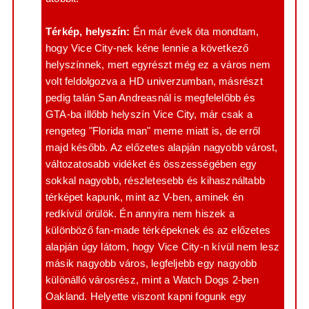
Térkép, helyszín:
Én már évek óta mondtam,
hogy Vice City-nek kéne lennie a következő
helyszínnek, mert egyrészt még ez a város nem
volt feldolgozva a HD univerzumban, másrészt
pedig talán San Andreasnál is megfelelőbb és
GTA-ba illőbb helyszín Vice City, már csak a
rengeteg "Florida man" meme miatt is, de erről
majd később. Az előzetes alapján nagyobb várost,
változatosabb vidéket és összességében egy
sokkal nagyobb, részletesebb és kihasználtabb
térképet kapunk, mint az V-ben, aminek én
redkívül örülök. Én annyira nem hiszek a
különböző fan-made térképeknek és az előzetes
alapján úgy látom, hogy Vice City-n kívül nem lesz
másik nagyobb város, legfeljebb egy nagyobb
különálló városrész, mint a Watch Dogs 2-ben
Oakland. Helyette viszont kapni fogunk egy