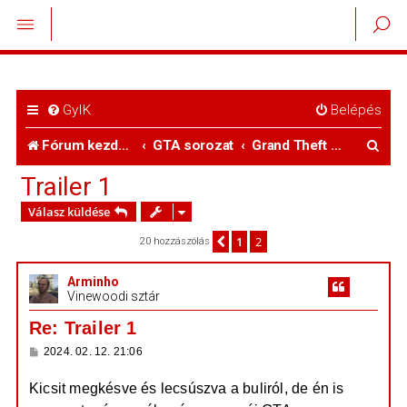
GyIK
Belépés
K
Fórum kezdőlap
GTA sorozat
Grand Theft Auto VI
e
Trailer 1
r
Válasz küldése
e
1
2
Előző
20 hozzászólás
s
Arminho
é
Vinewoodi sztár
s
Re: Trailer 1
H
2024. 02. 12. 21:06
o
z
Kicsit megkésve és lecsúszva a buliról, de én is
z
á