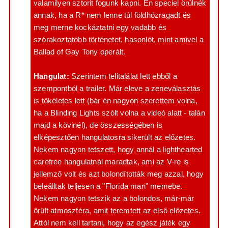
valamilyen sztorit fogunk kapni. Én speciel örülnék
annak, ha a R* nem lenne túl földhözragadt és
meg merne kockáztatni egy vadabb és
szórakoztatóbb történetet, hasonlót, mint amivel a
Ballad of Gay Tony operált.
Hangulat:
Szerintem telitalálat lett ebből a
szempontból a trailer. Már eleve a zeneválasztás
is tökéletes lett (bár én nagyon szerettem volna,
ha a Blinding Lights szólt volna a videó alatt - talán
majd a kövinél), de összességében is
elképesztően hangulatosra sikerült az előzetes.
Nekem nagyon tetszett, hogy annál a lighthearted
carefree hangulatnál maradtak, ami az V-re is
jellemző volt és azt bolondították meg azzal, hogy
beleálltak teljesen a "Florida man" memebe.
Nekem nagyon tetszik az a bolondos, már-már
őrült atmoszféra, amit teremtett az első előzetes.
Attól nem kell tartani, hogy az egész játék egy