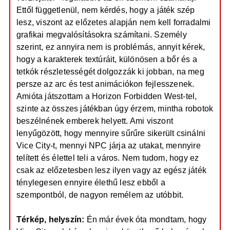
Ettől függetlenül, nem kérdés, hogy a játék szép
lesz, viszont az előzetes alapján nem kell forradalmi
grafikai megvalósításokra számítani. Személy
szerint, ez annyira nem is problémás, annyit kérek,
hogy a karakterek textúráit, különösen a bőr és a
tetkók részletességét dolgozzák ki jobban, na meg
persze az arc és test animációkon fejlesszenek.
Amióta játszottam a Horizon Forbidden West-tel,
szinte az összes játékban úgy érzem, mintha robotok
beszélnének emberek helyett. Ami viszont
lenyűgözött, hogy mennyire sűrűre sikerült csinálni
Vice City-t, mennyi NPC járja az utakat, mennyire
telített és élettel teli a város. Nem tudom, hogy ez
csak az előzetesben lesz ilyen vagy az egész játék
ténylegesen ennyire élethű lesz ebből a
szempontból, de nagyon remélem az utóbbit.
Térkép, helyszín:
Én már évek óta mondtam, hogy