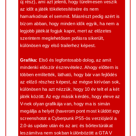
új rész), ami azt jelenti, hogy türelmesen veszik
az időt a játék tökéletesítésére és nem
hamarkodnak el semmit. Másrészt pedig azért is
bízom abban, hogy minden idők egyik, ha nem a
legjobb játékát fogjuk kapni, mert az előzetes
szerintem meglehetősen pofásra sikerült,
különösen egy első trailerhez képest.
Grafika:
Első és legfontosabb dolog, az amit
mindenki először észrevételez. Ahogy előttem is
többen említették, látható, hogy bár van fejlődés
az előző részhez képest, az mégse kirívóan sok,
különösen ha azt nézzük, hogy 10 év telt el a két
játék között. Az egy másik kérdés, hogy eleve az
V-nek olyan grafikája van, hogy ma is simán
megállja a helyét (haverom pont most küldött egy
screenshotot a Cyberpunk PS5-ös verziójáról a
2.0-ás update után és az arc és bőrtextúrákat
leszámítva nem sokban különbözött a GTA V