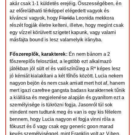
akár csak 1-1 küldetés erejéig. Összességében, én
az előrelátható térképpel elégedett vagyok és
kíváncsi vagyok, hogy
Florida
Leonida mekkora
részét fogják életre kelteni, illetve, hogy megint csak
egy vízzel körülvett szigetet kapunk, vagy valami
másfajta bound is lesz valamelyik irányba.
Főszereplők, karakterek:
Én nem bánom a 2
főszereplős felosztást, a legtöbb ezt alkalmazó
játékban jól sült el és valószínűleg a R* képes lesz
jó kémiát kialakítani a két főhős között. Lucia nekem
nagyon bejön és nem csak amiatt mert hot af, hanem
mert igazi carefree gangsta badass karakternek tűnik
a kiállása és megjelenése alapján és gyanítom ezt a
személyisége is tükrözni fogja. Jasonról túl sok
mindent nem tudtunk meg és van is egy kis félelem
bennem, hogy Lucia nagyon el fogja vinni róla a
fókuszt és ő vagy csak egy generic goon marad
kevés személyiséggel, mint Franklin volt az V-ben,