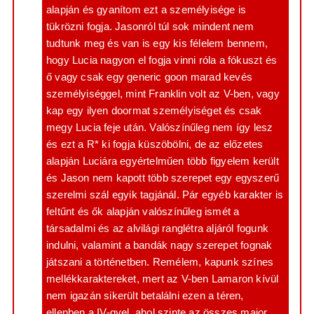
alapján és gyanítom ezt a személyisége is
tükrözni fogja. Jasonról túl sok mindent nem
tudtunk meg és van is egy kis félelem bennem,
hogy Lucia nagyon el fogja vinni róla a fókuszt és
ő vagy csak egy generic goon marad kevés
személyiséggel, mint Franklin volt az V-ben, vagy
kap egy ilyen doormat személyiséget és csak
megy Lucia feje után. Valószínűleg nem így lesz
és ezt a R* ki fogja küszöbölni, de az előzetes
alapján Luciára egyértelműen több figyelem került
és Jason nem kapott több szerepet egy egyszerű
szerelmi szál egyik tagjánál. Pár egyéb karakter is
feltűnt és ők alapján valószínűleg ismét a
társadalmi és az alvilági ranglétra aljáról fogunk
indulni, valamint a bandák nagy szerepet fognak
játszani a történetben. Remélem, kapunk színes
mellékkaraktereket, mert az V-ben Lamaron kívül
nem igazán sikerült betalálni ezen a téren,
ellenben a IV-gyel, ahol szinte az összes major