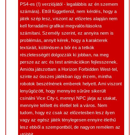
PS4-es (!) verziójától - legalábbis az én szemem
számára). Ettől függetlenül, nem kérdés, hogy a
játék szép lesz, viszont az előzetes alapján nem
kell forradalmi grafikai megvalósításokra
számítani. Személy szerint, ez annyira nem is
problémás, annyit kérek, hogy a karakterek
textúráit, különösen a bőr és a tetkók
részletességét dolgozzák ki jobban, na meg
persze az arc és test animációkon fejlesszenek.
Amióta játszottam a Horizon Forbidden West-tel,
szinte az összes játékban úgy érzem, mintha
robotok beszélnének emberek helyett. Ami viszont
lenyűgözött, hogy mennyire sűrűre sikerült
csinálni Vice City-t, mennyi NPC járja az utakat,
mennyire telített és élettel teli a város. Nem
tudom, hogy ez csak az előzetesben lesz ilyen
vagy az egész játék ténylegesen ennyire élethű
lesz ebből a szempontból, de nagyon remélem az
utóbbit.