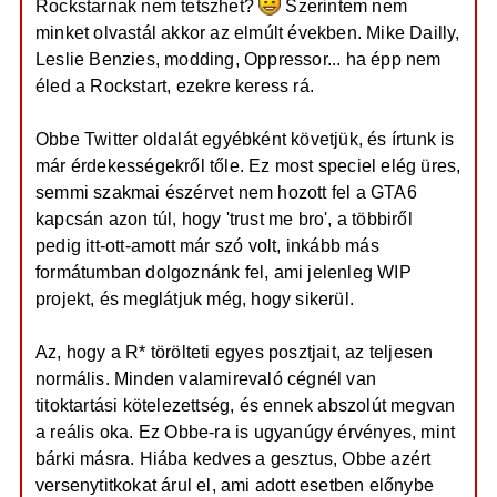
Rockstarnak nem tetszhet?
Szerintem nem
e
s
z
j
minket olvastál akkor az elmúlt években. Mike Dailly,
ó
é
l
Leslie Benzies, modding, Oppressor... ha épp nem
á
r
éled a Rockstart, ezekre keress rá.
s
e
Obbe Twitter oldalát egyébként követjük, és írtunk is
már érdekességekről tőle. Ez most speciel elég üres,
semmi szakmai észérvet nem hozott fel a GTA6
kapcsán azon túl, hogy 'trust me bro', a többiről
pedig itt-ott-amott már szó volt, inkább más
formátumban dolgoznánk fel, ami jelenleg WIP
projekt, és meglátjuk még, hogy sikerül.
Az, hogy a R* törölteti egyes posztjait, az teljesen
normális. Minden valamirevaló cégnél van
titoktartási kötelezettség, és ennek abszolút megvan
a reális oka. Ez Obbe-ra is ugyanúgy érvényes, mint
bárki másra. Hiába kedves a gesztus, Obbe azért
versenytitkokat árul el, ami adott esetben előnybe