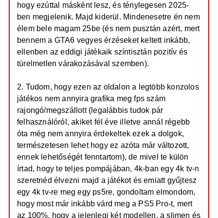
hogy ezúttal másként lesz, és ténylegesen 2025-
ben megjelenik. Majd kiderül. Mindenesetre én nem
élem bele magam 25be (és nem pusztán azért, mert
bennem a GTA6 vegyes érzéseket keltett inkább,
ellenben az eddigi játékaik színtisztán pozitív és
türelmetlen várakozásával szemben).
2. Tudom, hogy ezen az oldalon a legtöbb konzolos
játékos nem annyira grafika meg fps szám
rajongó/megszállott (legalábbis tudok pár
felhasználóról, akiket fél éve illetve annál régebb
óta még nem annyira érdekeltek ezek a dolgok,
természetesen lehet hogy ez azóta már változott,
ennek lehetőségét fenntartom), de mivel te külön
írtad, hogy te teljes pompájában, 4k-ban egy 4k tv-n
szeretnéd élvezni majd a játékot és emiatt gyűjtesz
egy 4k tv-re meg egy ps5re, gondoltam elmondom,
hogy most már inkább várd meg a PS5 Pro-t, mert
az 100%, hogy a jelenlegi két modellen, a slimen és