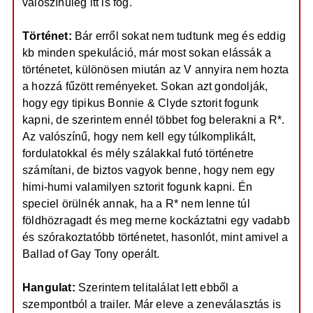
valószínűleg itt is fog.
Történet:
Bár erről sokat nem tudtunk meg és eddig
kb minden spekuláció, már most sokan elássák a
történetet, különösen miután az V annyira nem hozta
a hozzá fűzött reményeket. Sokan azt gondolják,
hogy egy tipikus Bonnie & Clyde sztorit fogunk
kapni, de szerintem ennél többet fog belerakni a R*.
Az valószínű, hogy nem kell egy túlkomplikált,
fordulatokkal és mély szálakkal futó történetre
számítani, de biztos vagyok benne, hogy nem egy
himi-humi valamilyen sztorit fogunk kapni. Én
speciel örülnék annak, ha a R* nem lenne túl
földhözragadt és meg merne kockáztatni egy vadabb
és szórakoztatóbb történetet, hasonlót, mint amivel a
Ballad of Gay Tony operált.
Hangulat:
Szerintem telitalálat lett ebből a
szempontból a trailer. Már eleve a zeneválasztás is