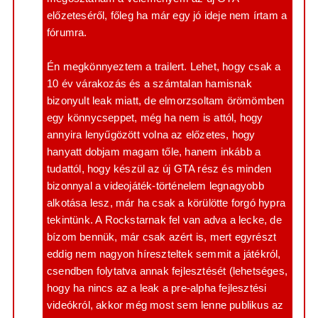
á
r
előzeteséről, főleg ha már egy jó ideje nem írtam a
s
e
fórumra.
Én megkönnyeztem a trailert. Lehet, hogy csak a
10 év várakozás és a számtalan hamisnak
bizonyult leak miatt, de elmorzsoltam örömömben
egy könnycseppet, még ha nem is attól, hogy
annyira lenyűgözött volna az előzetes, hogy
hanyatt dobjam magam tőle, hanem inkább a
tudattól, hogy készül az új GTA rész és minden
bizonnyal a videojáték-történelem legnagyobb
alkotása lesz, már ha csak a körülötte forgó hypra
tekintünk. A Rockstarnak fel van adva a lecke, de
bízom bennük, már csak azért is, mert egyrészt
eddig nem nagyon híreszteltek semmit a játékról,
csendben folytatva annak fejlesztését (lehetséges,
hogy ha nincs az a leak a pre-alpha fejlesztési
videókról, akkor még most sem lenne publikus az