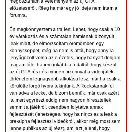
megosztanám a véleményem az új GTA
s
z
előzeteséről, főleg ha már egy jó ideje nem írtam a
ó
l
fórumra.
á
s
Én megkönnyeztem a trailert. Lehet, hogy csak a 10
év várakozás és a számtalan hamisnak bizonyult
leak miatt, de elmorzsoltam örömömben egy
könnycseppet, még ha nem is attól, hogy annyira
lenyűgözött volna az előzetes, hogy hanyatt dobjam
magam tőle, hanem inkább a tudattól, hogy készül
az új GTA rész és minden bizonnyal a videojáték-
történelem legnagyobb alkotása lesz, már ha csak a
körülötte forgó hypra tekintünk. A Rockstarnak fel
van adva a lecke, de bízom bennük, már csak azért
is, mert egyrészt eddig nem nagyon híreszteltek
semmit a játékról, csendben folytatva annak
fejlesztését (lehetséges, hogy ha nincs az a leak a
pre-alpha fejlesztési videókról, akkor még most sem
lenne publikus az új rész), ami azt jelenti, hogy