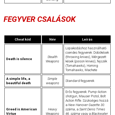
FEGYVER CSALÁSOK
Cheat kód
Név
Leírás
Lopakodáshoz használható
csendes fegyverek: Dobókések
Stealth
(throwing knives), Mérgezett
Death is silence
Weapons
kések (poison knives), fejszék
(Tomahawks), Homing
Tomahawks, Machete
A simple life, a
Simple
Standard fegyverek
beautiful death
weapons
Erős fegyverek: Pump-Action
shotgun, Mauser Pistol, Bolt
Action Rifle. Szükséges hozzá
a
New Hanover Gazette 30.
Greed is American
Heavy
száma
, a
Saint Denis Times
Virtue
Weapons
46. száma
vagy a
Blackwater