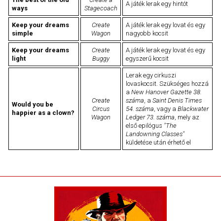
A játék lerak egy hintót
ways
Stagecoach
Keep your dreams
Create
A játék lerak egy lovat és egy
simple
Wagon
nagyobb kocsit
Keep your dreams
Create
A játék lerak egy lovat és egy
light
Buggy
egyszerű kocsit
Lerak egy cirkuszi
lovaskocsit. Szükséges hozzá
a
New Hanover Gazette 38.
Create
száma
, a
Saint Denis Times
Would you be
Circus
54. száma
, vagy a
Blackwater
happier as a clown?
Wagon
Ledger 73. száma
, mely az
első epilógus
"The
Landowning Classes"
küldetése után érhető el