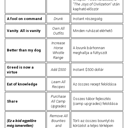
"The Joys of Civilization"
után
kapható először
A fool on command
Drunk
Instant részegség
Own All
Vanity. All is vanity
Minden ruházat elérhető
Outfits
Increase
Horse
A lovunk bárhonnan
Better than my dog
Whistle
meghallja a füttyszót
Range
Greed is now a
Add $500
Instant $500 dollár
virtue
Learn All
Eat of knowledge
Az összes recept feloldása
Recipes
Purchase
Összes tábor fejlesztés
Share
All Camp
(camp upgrades) feloldása
Upgrades
Remove All
(Ez a kód egyelőre
Bounties
Törli az összes bountyt és
még ismeretlen)
and
körözést a teljes térképen