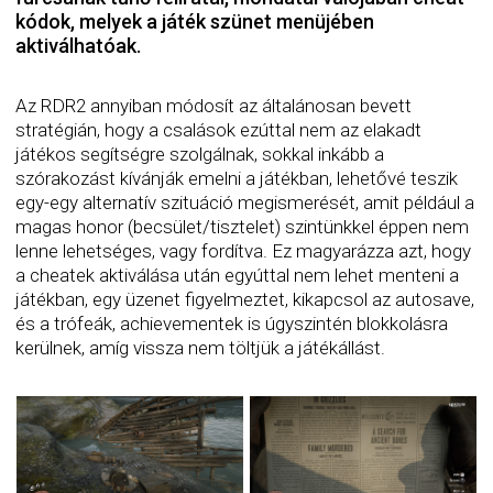
kódok, melyek a játék szünet menüjében
aktiválhatóak.
Az RDR2 annyiban módosít az általánosan bevett
stratégián, hogy a csalások ezúttal nem az elakadt
játékos segítségre szolgálnak, sokkal inkább a
szórakozást kívánják emelni a játékban, lehetővé teszik
egy-egy alternatív szituáció megismerését, amit például a
magas honor (becsület/tisztelet) szintünkkel éppen nem
lenne lehetséges, vagy fordítva. Ez magyarázza azt, hogy
a cheatek aktiválása után egyúttal nem lehet menteni a
játékban, egy üzenet figyelmeztet, kikapcsol az autosave,
és a trófeák, achievementek is úgyszintén blokkolásra
kerülnek, amíg vissza nem töltjük a játékállást.