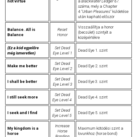
not virtue
a
Blackwater Ledger 67.
száma,
mely a Chapter
4
"Urban Pleasures"
küldetése
után kapható először
Visszaállítja a honor
Balance. All is
Reset
(becsület) szintjét a
Balance
Honor
középértékre
(Ez a kód egyelőre
Set Dead
Dead Eye 1. szint
még ismeretlen)
Eye Level 1
Set Dead
Make me better
Dead Eye 2. szint
Eye Level 2
Set Dead
I shall be better
Dead Eye 3. szint
Eye Level 3
Set Dead
I still seek more
Dead Eye 4. szint
Eye Level 4
Set Dead
I seek and I find
Dead Eye 5. szint
Eye Level 5
Increase
My kingdom is a
Maximum kötödési szint a
Horse
horse
lovunkhoz (horse bond)
Bonding