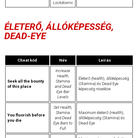
Lockdowns
ÉLETERŐ, ÁLLÓKÉPESSÉG,
DEAD-EYE
Cheat kód
Név
Leírás
Increase
Health,
Életerő (health), állóképesség
Seek all the bounty
Stamina
(Stamina) és Dead Eye
of this place
and Dead
képesség növelése
Eye Bar
Levels
Set Health,
Stamina
Maximum életerő (Health),
You fluorish before
and Dead
állóképesség (Stamina) és
you die
Eye Bars to
Dead Eye
Full