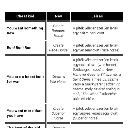
Cheat kód
Név
Leírás
Create
You want something
A játék véletlenszerűen lerak
Random
new
egy bármilyen lovat
Horse
Create
A játék véletlenszerűen lerak
Run! Run! Run!
Race Horse
egy versenylovat (race horse)
A játék véletlenszerűen lerak
egy csatalovat (war horse).
Szükséges hozzá a N
ew
Hanover Gazette 37. száma
, a
You are a beast built
Create a
Saint Denis Times 53. száma
,
for war
War Horse
vagy a
Blackwater Ledger 72.
száma
, mely az első epilógus
első,
"The Wheel"
küldetése
után érhető el
Create
A játék véletlenszerűen lerak
You want more than
Superior
egy vegyes képességű lovat
you have
Horse
(Superior horse)
The best of the old
Create a