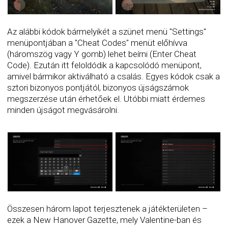
Az alábbi kódok bármelyikét a szünet menü "Settings"
menüpontjában a "Cheat Codes" menüt előhívva
(háromszög vagy Y gomb) lehet beírni (Enter Cheat
Code). Ezután itt feloldódik a kapcsolódó menüpont,
amivel bármikor aktiválható a csalás. Egyes kódok csak a
sztori bizonyos pontjától, bizonyos újságszámok
megszerzése után érhetőek el. Utóbbi miatt érdemes
minden újságot megvásárolni.
Összesen három lapot terjesztenek a játékterületen –
ezek a New Hanover Gazette, mely Valentine-ban és