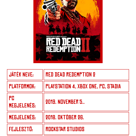
JÁTÉK NEVE:
RED DEAD REDEMPTION 2
PLATFORMOK:
PLAYSTATION 4, XBOX ONE, PC, STADIA
PC
2019. NOVEMBER 5..
MEGJELENÉS:
MEGJELENÉS:
2018. OKTÓBER 26.
FEJLESZTŐ:
ROCKSTAR STUDIOS