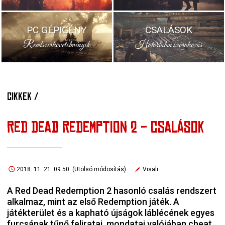
PC GÉPIGÉNY
CSALÁSOK
Rendszerkövetelmények
Határtalan szórakozás
CIKKEK /
RED DEAD REDEMPTION 2 - CSALÁSOK
2018. 11. 21. 09:50 (Utolsó módosítás)
Visali
A Red Dead Redemption 2 hasonló csalás rendszert
alkalmaz, mint az első Redemption játék. A
játékterület és a kapható újságok láblécének egyes
furcsának tűnő feliratai, mondatai valójában cheat