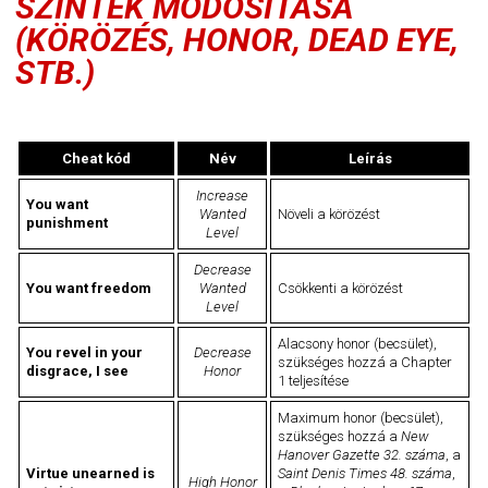
SZINTEK MÓDOSÍTÁSA
(KÖRÖZÉS, HONOR, DEAD EYE,
STB.)
Cheat kód
Név
Leírás
Increase
You want
Wanted
Növeli a körözést
punishment
Level
Decrease
You want freedom
Wanted
Csökkenti a körözést
Level
Alacsony honor (becsület),
You revel in your
Decrease
szükséges hozzá a Chapter
disgrace, I see
Honor
1 teljesítése
Maximum honor (becsület),
szükséges hozzá a
New
Hanover Gazette 32. száma
, a
Virtue unearned is
Saint Denis Times 48. száma
,
High Honor