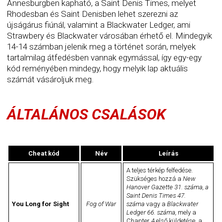
Annesburgben kapható, a Saint Denis Times, melyet
Rhodesban és Saint Denisben lehet szerezni az
újságárus fiúnál, valamint a Blackwater Ledger, ami
Strawbery és Blackwater városában érhető el. Mindegyik
14-14 számban jelenik meg a történet során, melyek
tartalmilag átfedésben vannak egymással, így egy-egy
kód reményében mindegy, hogy melyik lap aktuális
számát vásároljuk meg.
ÁLTALÁNOS CSALÁSOK
Cheat kód
Név
Leírás
A teljes térkép felfedése.
Szükséges hozzá a
New
Hanover Gazette 31. száma, a
Saint Denis Times 47.
You Long for Sight
Fog of War
száma
vagy a
Blackwater
Ledger 66. száma,
mely a
Chapter 4 első küldetése, a