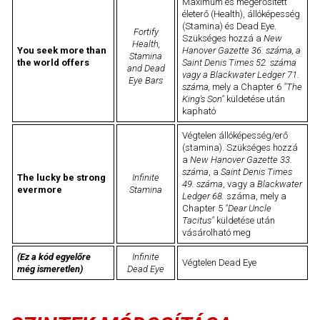
Maximum és megerősített
életerő (Health), állóképesség
(Stamina) és Dead Eye.
Fortify
Szükséges hozzá a
New
Health,
You seek more than
Hanover Gazette 36. száma, a
Stamina
the world offers
Saint Denis Times 52. száma
and Dead
vagy a Blackwater Ledger 71.
Eye Bars
száma,
mely a Chapter 6
"The
King's Son"
küldetése után
kapható
Végtelen állóképesség/erő
(stamina). Szükséges hozzá
a
New Hanover Gazette 33.
száma
, a
Saint Denis Times
The lucky be strong
Infinite
49. száma
, vagy a
Blackwater
evermore
Stamina
Ledger 68.
száma, mely a
Chapter 5
"Dear Uncle
Tacitus"
küldetése után
vásárolható meg
(Ez a kód egyelőre
Infinite
Végtelen Dead Eye
még ismeretlen)
Dead Eye