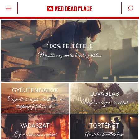
100% FELTÉTELE
Mozdíts meg minden követ a játékban
GYŰJTENIVALÓK
LOVAGLÁS
Cigaretta kártyák, álomfogók, és
Vágtass a legjobb lovakkal
megannyi felfedezés vár!
VADÁSZAT
TÖRTÉNET
Ejtsd el okosan a vadakat
Az utolsó banditák kora