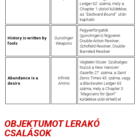
Ledger 62. száma, mely
a
Chapter 1 utolsó küldetése,
az
"Eastward Bound"
után
kapható
Fegyverforgatók
(gunslingers) fegyverei:
History is written by
Gunslinger
Double-Action Revolver,
fools
Weapons
Schofield Revolver, Double-
Barreled Revolver
Végtelen lőszer. Szükséges
hozzá a
New Hanover
Gazette 27. száma,
a
Saint
Abundance is a
Infinite
Denis Times 43. száma,
vagy
desire
Ammo
a
Blackwater Ledger 65.
száma,
mely a Chapter 3
"Magicians for Sport"
küldetése után érhető el
OBJEKTUMOT LERAKÓ
CSALÁSOK