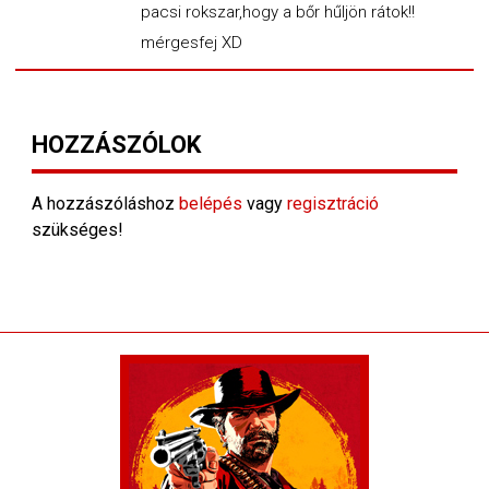
pacsi rokszar,hogy a bőr hűljön rátok!!
mérgesfej XD
HOZZÁSZÓLOK
A hozzászóláshoz
belépés
vagy
regisztráció
szükséges!