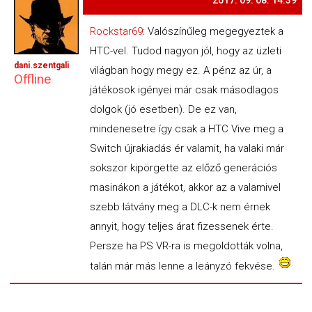
2017. 09. 08. 14:39
Rockstar69
: Valószínűleg megegyeztek a
HTC-vel. Tudod nagyon jól, hogy az üzleti
dani.szentgali
világban hogy megy ez. A pénz az úr, a
Offline
játékosok igényei már csak másodlagos
dolgok (jó esetben). De ez van,
mindenesetre így csak a HTC Vive meg a
Switch újrakiadás ér valamit, ha valaki már
sokszor kipörgette az előző generációs
masinákon a játékot, akkor az a valamivel
szebb látvány meg a DLC-k nem érnek
annyit, hogy teljes árat fizessenek érte.
Persze ha PS VR-ra is megoldották volna,
talán már más lenne a leányzó fekvése.