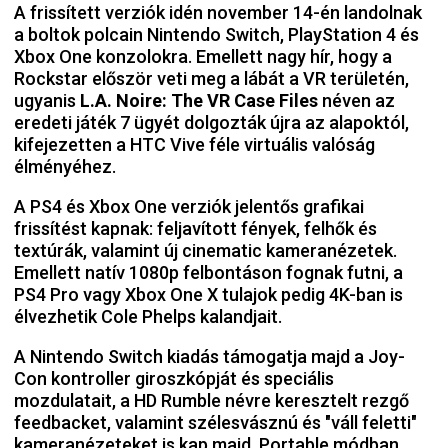
A frissített verziók idén november 14-én landolnak
a boltok polcain Nintendo Switch, PlayStation 4 és
Xbox One konzolokra. Emellett nagy hír, hogy a
Rockstar először veti meg a lábát a VR területén,
ugyanis
L.A. Noire: The VR Case Files
néven az
eredeti játék 7 ügyét dolgozták újra az alapoktól,
kifejezetten a HTC Vive féle virtuális valóság
élményéhez.
A PS4 és Xbox One verziók jelentős grafikai
frissítést kapnak: feljavított fények, felhők és
textúrák, valamint új cinematic kameranézetek.
Emellett natív 1080p felbontáson fognak futni, a
PS4 Pro vagy Xbox One X tulajok pedig 4K-ban is
élvezhetik Cole Phelps kalandjait.
A Nintendo Switch kiadás támogatja majd a Joy-
Con kontroller giroszkópját és speciális
mozdulatait, a HD Rumble névre keresztelt rezgő
feedbacket, valamint szélesvásznú és "váll feletti"
kameranézeteket is kap majd. Portable módban