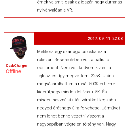
érnek valamit, csak az igazán nagy durranás
nyilvánvalóan a VR.
2017. 09. 11. 22:08
Mekkora egy szarrágó csicska ez a
rokszar!! Research-ben volt a ballistic
CsabCharger
equipment. Nem volt kedvem kivárni a
Offline
fejlesztést így megvettem. 225K. Utána
megvásárolhattam a ruhát 500K-ért. Erre
kiderül,hogy minden lehívás + 5K. És
minden használat után várni kell legalább
negyed órát,hogy újra felvehesd. Járművet
nem lehet benne vezetni viszont a
nagypapában végtelen töltény van. Nagy