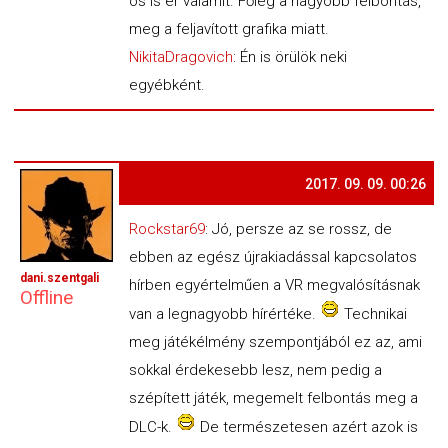
os is ér valamit. Főleg a nagyobb felbontás,
meg a feljavított grafika miatt.
NikitaDragovich
: Én is örülök neki
egyébként.
2017. 09. 09. 00:26
Rockstar69
: Jó, persze az se rossz, de
ebben az egész újrakiadással kapcsolatos
dani.szentgali
hírben egyértelműen a VR megvalósításnak
Offline
van a legnagyobb hírértéke.
Technikai
meg játékélmény szempontjából ez az, ami
sokkal érdekesebb lesz, nem pedig a
szépített játék, megemelt felbontás meg a
DLC-k.
De természetesen azért azok is