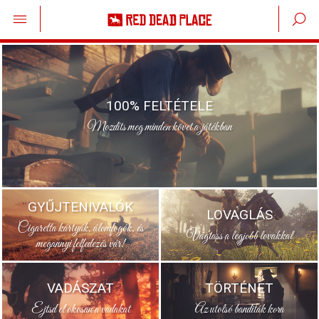
100% FELTÉTELE
Mozdíts meg minden követ a játékban
GYŰJTENIVALÓK
LOVAGLÁS
Cigaretta kártyák, álomfogók, és
Vágtass a legjobb lovakkal
megannyi felfedezés vár!
VADÁSZAT
TÖRTÉNET
Ejtsd el okosan a vadakat
Az utolsó banditák kora