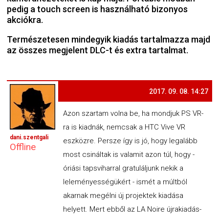
pedig a touch screen is használható bizonyos
akciókra.
Természetesen mindegyik kiadás tartalmazza majd
az összes megjelent DLC-t és extra tartalmat.
2017. 09. 08. 14:27
Azon szartam volna be, ha mondjuk PS VR-
ra is kiadnák, nemcsak a HTC Vive VR
dani.szentgali
eszközre. Persze így is jó, hogy legalább
Offline
most csináltak is valamit azon túl, hogy -
óriási tapsviharral gratuláljunk nekik a
leleményességükért - ismét a múltból
akarnak megélni új projektek kiadása
helyett. Mert ebből az LA Noire újrakiadás-