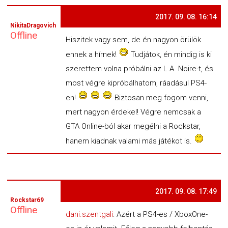
2017. 09. 08. 16:14
NikitaDragovich
Offline
Hiszitek vagy sem, de én nagyon örülök
ennek a hírnek!
Tudjátok, én mindig is ki
szerettem volna próbálni az L.A. Noire-t, és
most végre kipróbálhatom, ráadásul PS4-
en!
Biztosan meg fogom venni,
mert nagyon érdekel! Végre nemcsak a
GTA Online-ból akar megélni a Rockstar,
hanem kiadnak valami más játékot is.
2017. 09. 08. 17:49
Rockstar69
Offline
dani.szentgali
: Azért a PS4-es / XboxOne-