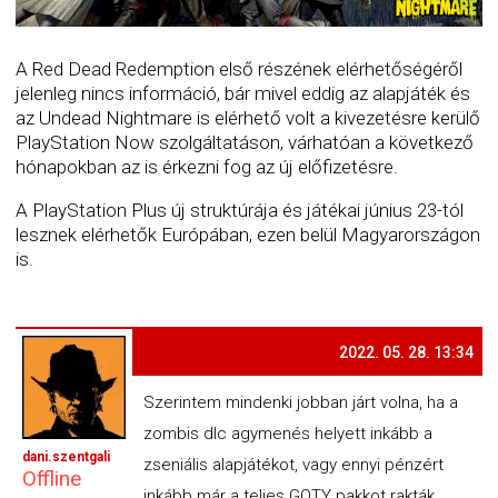
A Red Dead Redemption első részének elérhetőségéről
jelenleg nincs információ, bár mivel eddig az alapjáték és
az Undead Nightmare is elérhető volt a kivezetésre kerülő
PlayStation Now szolgáltatáson, várhatóan a következő
hónapokban az is érkezni fog az új előfizetésre.
A PlayStation Plus új struktúrája és játékai június 23-tól
lesznek elérhetők Európában, ezen belül Magyarországon
is.
2022. 05. 28. 13:34
Szerintem mindenki jobban járt volna, ha a
zombis dlc agymenés helyett inkább a
dani.szentgali
zseniális alapjátékot, vagy ennyi pénzért
Offline
inkább már a teljes GOTY pakkot rakták