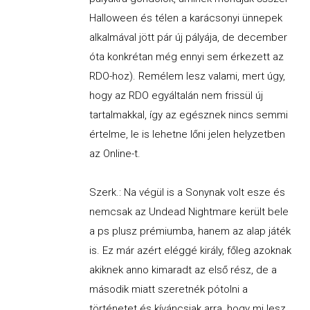
Halloween és télen a karácsonyi ünnepek
alkalmával jött pár új pályája, de december
óta konkrétan még ennyi sem érkezett az
RDO-hoz). Remélem lesz valami, mert úgy,
hogy az RDO egyáltalán nem frissül új
tartalmakkal, így az egésznek nincs semmi
értelme, le is lehetne lőni jelen helyzetben
az Online-t.
Szerk.: Na végül is a Sonynak volt esze és
nemcsak az Undead Nightmare került bele
a ps plusz prémiumba, hanem az alap játék
is. Ez már azért eléggé király, főleg azoknak
akiknek anno kimaradt az első rész, de a
második miatt szeretnék pótolni a
történetet és kíváncsiak arra, hogy mi lesz