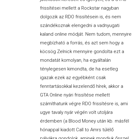
frissítései mellett a Rockstar nagyban
dolgozik az RDO frissítésein is, és nem
szándékoznak elengedni a vadnyugati
kaland online módját. Nem tudom, mennyire
megbízható a forrás, és azt sem hogy a
köcsög Zelnick mennyire gondolta ezt a
mondatát komolyan, ha egyáltalán
ténylegesen kimondta, de ha esetleg
igazak ezek az egyébként csak
fenntartásokkal kezelendő hírek, akkor a
GTA Online nyári frissítése mellett
számíthatunk végre RDO frissítésre is, ami
ugye tavaly nyár végén volt utoljára
érdemben (a Blood Money után kb. másfél
hónappal kiadott Call to Amrs túlélő
pályákra gondolok, aminek mondjuk ősszel