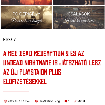
PC GÉPIGÉNY
CSALÁSOK
Rendszerkövetelmények
Határtalan szórakozás
HÍREK /
A RED DEAD REDEMPTION 2 ÉS AZ
UNDEAD NIGHTMARE IS JÁTSZHATÓ LESZ
AZ ÚJ PLAYSTAION PLUS
ELŐFIZETÉSEKKEL
2022.05.16 18:45
PlayStation Blog
1
MateL