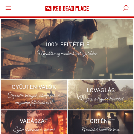
100% FELTÉTELE
Mozdíts meg minden követ a játékban
GYŰJTENIVALÓK
LOVAGLÁS
Cigaretta kártyák, álomfogók, és
Vágtass a legjobb lovakkal
megannyi felfedezés vár!
VADÁSZAT
TÖRTÉNET
Ejtsd el okosan a vadakat
Az utolsó banditák kora