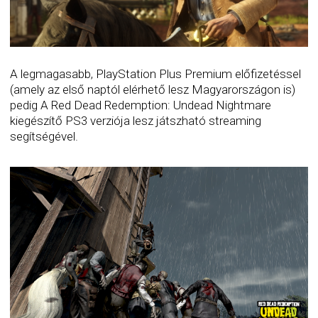
A legmagasabb, PlayStation Plus Premium előfizetéssel
(amely az első naptól elérhető lesz Magyarországon is)
pedig A Red Dead Redemption: Undead Nightmare
kiegészítő PS3 verziója lesz játszható streaming
segítségével.