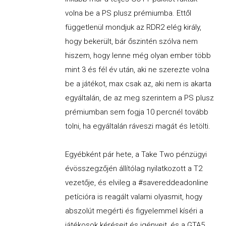
volna be a PS plusz prémiumba. Ettől
függetlenül mondjuk az RDR2 elég király,
hogy bekerült, bár őszintén szólva nem
hiszem, hogy lenne még olyan ember több
mint 3 és fél év után, aki ne szerezte volna
be a játékot, max csak az, aki nem is akarta
egyáltalán, de az meg szerintem a PS plusz
prémiumban sem fogja 10 percnél tovább
tolni, ha egyáltalán ráveszi magát és letölti.
Egyébként pár hete, a Take Two pénzügyi
évösszegzőjén állítólag nyilatkozott a T2
vezetője, és elvileg a #savereddeadonline
petícióra is reagált valami olyasmit, hogy
abszolút megérti és figyelemmel kíséri a
játékosok kéréseit és igényeit, és a GTA5