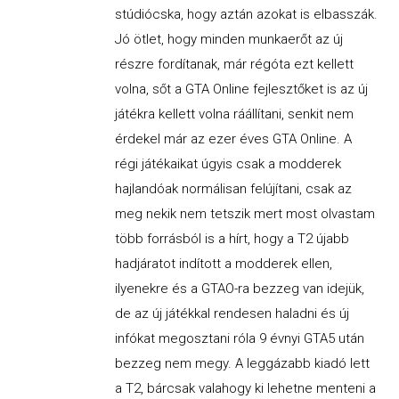
stúdiócska, hogy aztán azokat is elbasszák.
Jó ötlet, hogy minden munkaerőt az új
részre fordítanak, már régóta ezt kellett
volna, sőt a GTA Online fejlesztőket is az új
játékra kellett volna ráállítani, senkit nem
érdekel már az ezer éves GTA Online. A
régi játékaikat úgyis csak a modderek
hajlandóak normálisan felújítani, csak az
meg nekik nem tetszik mert most olvastam
több forrásból is a hírt, hogy a T2 újabb
hadjáratot indított a modderek ellen,
ilyenekre és a GTAO-ra bezzeg van idejük,
de az új játékkal rendesen haladni és új
infókat megosztani róla 9 évnyi GTA5 után
bezzeg nem megy. A leggázabb kiadó lett
a T2, bárcsak valahogy ki lehetne menteni a