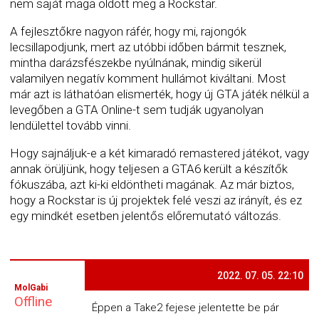
nem saját maga oldott meg a Rockstar.
A fejlesztőkre nagyon ráfér, hogy mi, rajongók
lecsillapodjunk, mert az utóbbi időben bármit tesznek,
mintha darázsfészekbe nyúlnának, mindig sikerül
valamilyen negatív komment hullámot kiváltani. Most
már azt is láthatóan elismerték, hogy új GTA játék nélkül a
levegőben a GTA Online-t sem tudják ugyanolyan
lendülettel tovább vinni.
Hogy sajnáljuk-e a két kimaradó remastered játékot, vagy
annak örüljünk, hogy teljesen a GTA6 került a készítők
fókuszába, azt ki-ki eldöntheti magának. Az már biztos,
hogy a Rockstar is új projektek felé veszi az irányít, és ez
egy mindkét esetben jelentős előremutató változás.
2022. 07. 05. 22:10
MolGabi
Offline
Éppen a Take2 fejese jelentette be pár