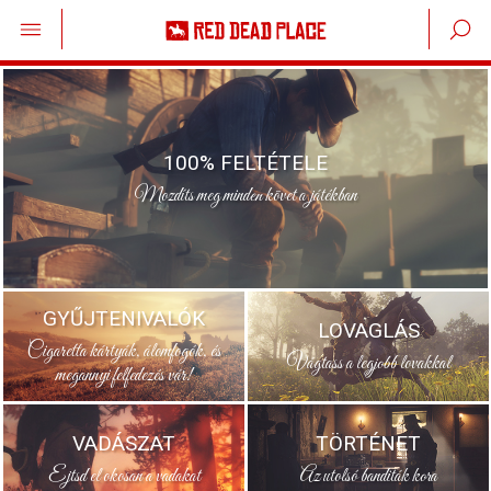
100% FELTÉTELE
Mozdíts meg minden követ a játékban
GYŰJTENIVALÓK
LOVAGLÁS
Cigaretta kártyák, álomfogók, és
Vágtass a legjobb lovakkal
megannyi felfedezés vár!
VADÁSZAT
TÖRTÉNET
Ejtsd el okosan a vadakat
Az utolsó banditák kora