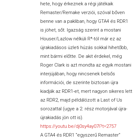
hete, hogy érkeznek a régi játékaik
Remaster/Remake verziói, szóval bőven
benne van a pakliban, hogy GTA4 és RDR1
is jöhet, sőt. Igazság szerint a mostani
Houser/Lazlow nélküli R*-tól már ez az
újrakiadásos üzleti húzás sokkal hihetőbb,
mint bármi előtte. De akit érdekel, még
Roger Clark is azt mondta az egyik mostani
interjújában, hogy nincsenek belsős
információi, de szerinte biztosan újra
kiadják az RDR1-et, mert nagyon sikeres lett
az RDR2, majd példálózott a Last of Us
sorozattal (ugye a 2. rész motorjával újra-
újrakiadás jön ott is).
https://youtu.be/dj0sy4ay07I?t=2757
A GTA4 és RDR1 "egyszerű Remaster"