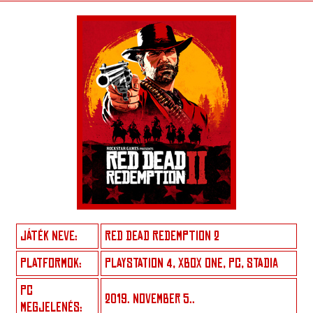
JÁTÉK NEVE:
RED DEAD REDEMPTION 2
PLATFORMOK:
PLAYSTATION 4, XBOX ONE, PC, STADIA
PC
2019. NOVEMBER 5..
MEGJELENÉS: