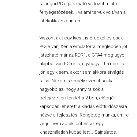
rajongói PC-n játszható változat miatti
fenyegetőzések... valami tervük volt/van a
játékokkal szerintem.
Viszont akit egy kicsit is érdekel és csak
PC-je van, Xenia emulátorral meglepően jól
játszható már az RDR1, a GTA4 meg ugye
alapból van PC-re is, úgyhogy... ha nem is
jön egyik sem, akkor sem akkora érvágás
talán. Nekem személy szerint sokkal
nagyobb az, hogy annyira sok a
befejezetlen terület a 2-ben, eléggé
kapkodás lehetett a kiadás előtti időszakra
nézve a fejlesztés. Rengeteg munka, amire
végül nem adtak időt és az egy
kihasználatlan kupac lett... Sajnálatos.