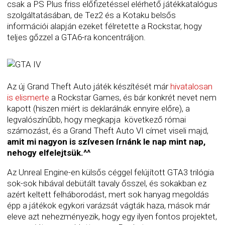
csak a PS Plus friss előfizetéssel elérhető játékkatalógus
szolgáltatásában, de Tez2 és a Kotaku belsős
információi alapján ezeket félretette a Rockstar, hogy
teljes gőzzel a GTA6-ra koncentráljon.
Az új Grand Theft Auto játék készítését már
hivatalosan
is elismerte
a Rockstar Games, és bár konkrét nevet nem
kapott (hiszen miért is deklarálnák ennyire előre), a
legvalószínűbb, hogy megkapja következő római
számozást, és a Grand Theft Auto VI címet viseli majd,
amit mi nagyon is szívesen írnánk le nap mint nap,
nehogy elfelejtsük.^^
Az Unreal Engine-en külsős céggel felújított GTA3 trilógia
sok-sok hibával debütált tavaly ősszel, és sokakban ez
azért keltett felháborodást, mert sok hanyag megoldás
épp a játékok egykori varázsát vágták haza, mások már
eleve azt nehezményezik, hogy egy ilyen fontos projektet,