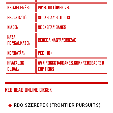
MEGJELENÉS:
2018. OKTÓBER 26.
FEJLESZTŐ:
ROCKSTAR STUDIOS
KIADÓ:
ROCKSTAR GAMES
HAZAI
CENEGA MAGYARORSZÁG
FORGALMAZÓ:
KORHATÁR:
PEGI 18+
HIVATALOS
WWW.ROCKSTARGAMES.COM/REDDEADRED
OLDAL:
EMPTION2
RED DEAD ONLINE CIKKEK
RDO SZEREPEK (FRONTIER PURSUITS)