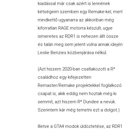
kiadással már csak azért is lennének
kétségeim szemben egy Remake-kel, mert
mindkettő ugyanarra az akkoriban még
kiforratlan RAGE motorra készült, ugye
ismeretes az RDR1 is nehezen állt össze
és talán meg sem jelent volna annak idején
Leslie Benzies közbenjárása nélkül.
(Azt hiszem 2020-ban csatlakozott a R*
családhoz egy kifejezetten
Remaster/Remake projektekkel foglalkozó
csapat is, akik eddig nem hoztak még ki
semmit, azt hiszem R* Dundee a nevük.
Szerintem kár még temetni ezt a dolgot.)
Illetve a GTA4 modok üldöztetése, az RDR1