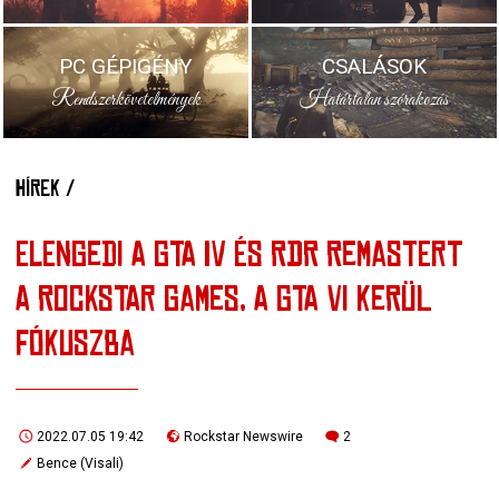
PC GÉPIGÉNY
CSALÁSOK
Rendszerkövetelmények
Határtalan szórakozás
HÍREK /
ELENGEDI A GTA IV ÉS RDR REMASTERT
A ROCKSTAR GAMES, A GTA VI KERÜL
FÓKUSZBA
2022.07.05 19:42
Rockstar Newswire
2
Bence (Visali)