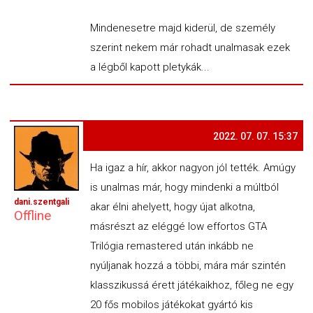
Mindenesetre majd kiderül, de személy
szerint nekem már rohadt unalmasak ezek
a légből kapott pletykák...
2022. 07. 07. 15:37
Ha igaz a hír, akkor nagyon jól tették. Amúgy
is unalmas már, hogy mindenki a múltból
dani.szentgali
akar élni ahelyett, hogy újat alkotna,
Offline
másrészt az eléggé low effortos GTA
Trilógia remastered után inkább ne
nyúljanak hozzá a többi, mára már szintén
klasszikussá érett játékaikhoz, főleg ne egy
20 fős mobilos játékokat gyártó kis