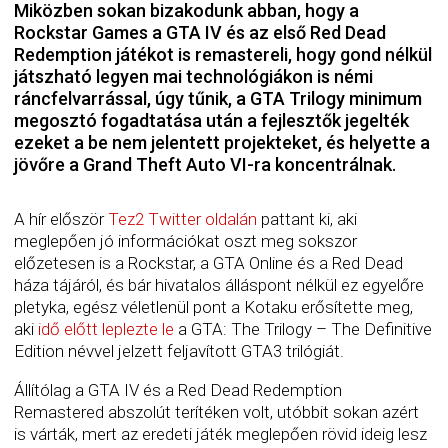
Miközben sokan bizakodunk abban, hogy a
Rockstar Games a GTA IV és az első Red Dead
Redemption játékot is remastereli, hogy gond nélkül
játszható legyen mai technológiákon is némi
ráncfelvarrással, úgy tűnik, a GTA Trilogy minimum
megosztó fogadtatása után a fejlesztők jegelték
ezeket a be nem jelentett projekteket, és helyette a
jövőre a Grand Theft Auto VI-ra koncentrálnak.
A hír először
Tez2 Twitter oldalán
pattant ki, aki
meglepően jó információkat oszt meg sokszor
előzetesen is a Rockstar, a GTA Online és a Red Dead
háza tájáról, és bár hivatalos álláspont nélkül ez egyelőre
pletyka, egész véletlenül pont a Kotaku erősítette meg,
aki
idő előtt leplezte le
a GTA: The Trilogy – The Definitive
Edition névvel jelzett feljavított GTA3 trilógiát.
Állítólag a GTA IV és a Red Dead Redemption
Remastered abszolút terítéken volt, utóbbit sokan azért
is várták, mert az eredeti játék meglepően rövid ideig lesz