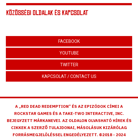
KÖZÖSSÉGI OLDALAK ÉS KAPCSOLAT
FACEBOOK
YOUTUBE
TWITTER
KAPCSOLAT / CONTACT US
A „RED DEAD REDEMPTION” ÉS AZ EPIZÓDOK CÍMEI A
ROCKSTAR GAMES ÉS A TAKE-TWO INTERACTIVE, INC.
BEJEGYZETT MÁRKANEVEI. AZ OLDALON OLVASHATÓ HÍREK ÉS
CIKKEK A SZERZŐ TULAJDONAI, MÁSOLÁSUK KIZÁRÓLAG
FORRÁSMEGJELÖLÉSSEL ENGEDÉLYEZETT. ©2018 - 2024