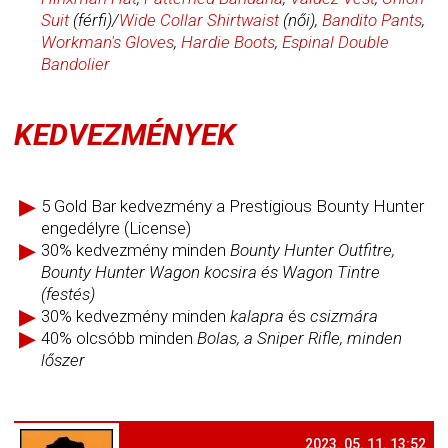
Suit
(férfi)/
Wide Collar Shirtwaist
(női),
Bandito Pants
,
Workman's Gloves
,
Hardie Boots
,
Espinal Double
Bandolier
KEDVEZMÉNYEK
5 Gold Bar kedvezmény a Prestigious Bounty Hunter
engedélyre (License)
30% kedvezmény minden
Bounty Hunter Outfitre,
Bounty Hunter Wagon kocsira és Wagon Tintre
(festés)
30% kedvezmény minden
kalapra
és
csizmára
40% olcsóbb minden
Bolas, a Sniper Rifle, minden
lőszer
2023. 05. 11. 13:52