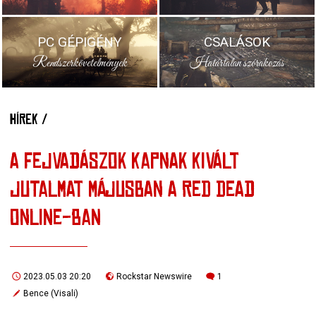
PC GÉPIGÉNY
CSALÁSOK
Rendszerkövetelmények
Határtalan szórakozás
HÍREK /
A FEJVADÁSZOK KAPNAK KIVÁLT
JUTALMAT MÁJUSBAN A RED DEAD
ONLINE-BAN
2023.05.03 20:20
Rockstar Newswire
1
Bence (Visali)