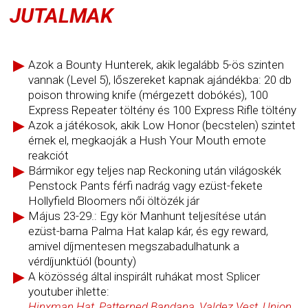
JUTALMAK
Azok a Bounty Hunterek, akik legalább 5-ös szinten
vannak (Level 5), lőszereket kapnak ajándékba: 20 db
poison throwing knife (mérgezett dobókés), 100
Express Repeater töltény és 100 Express Rifle töltény
Azok a játékosok, akik Low Honor (becstelen) szintet
érnek el, megkaoják a Hush Your Mouth emote
reakciót
Bármikor egy teljes nap Reckoning után világoskék
Penstock Pants férfi nadrág vagy ezüst-fekete
Hollyfield Bloomers női öltözék jár
Május 23-29.: Egy kör Manhunt teljesítése után
ezüst-barna Palma Hat kalap kár, és egy reward,
amivel díjmentesen megszabadulhatunk a
vérdíjunktüól (bounty)
A közösség által inspirált ruhákat most Splicer
youtuber ihlette:
Hinxman Hat
,
Patterned Bandana
,
Valdez Vest
,
Union