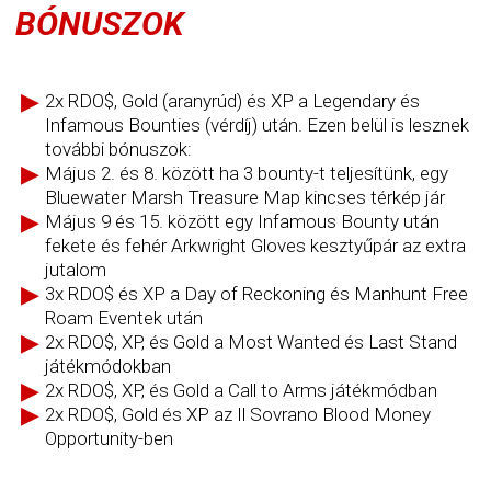
BÓNUSZOK
2x RDO$, Gold (aranyrúd) és XP a Legendary és
Infamous Bounties (vérdíj) után. Ezen belül is lesznek
további bónuszok:
Május 2. és 8. között ha 3 bounty-t teljesítünk, egy
Bluewater Marsh Treasure Map kincses térkép jár
Május 9 és 15. között egy Infamous Bounty után
fekete és fehér Arkwright Gloves kesztyűpár az extra
jutalom
3x RDO$ és XP a Day of Reckoning és Manhunt Free
Roam Eventek után
2x RDO$, XP, és Gold a Most Wanted és Last Stand
játékmódokban
2x RDO$, XP, és Gold a Call to Arms játékmódban
2x RDO$, Gold és XP az Il Sovrano Blood Money
Opportunity-ben