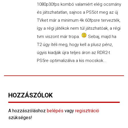
1080p30fps kombó valamiért elég ocsmány
és játszhatatlan, sajnos a PS5öt meg az új
TVket már a minimum 4k 60fpsre tervezték,
így a régi játékok nem túl játszhatóak, a régi
tvm viszont már tropa.
Sebaj, majd ha
T2 úgy ítéli meg, hogy kell a plusz pénz,
úgyis kiadják újra teljes áron az RDR2-t
PS5re optimalizálva a kis mocskok...
HOZZÁSZÓLOK
A hozzászóláshoz
belépés
vagy
regisztráció
szükséges!