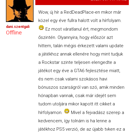
Wow, új hír a RedDeadPlace-en mikor már
közel egy éve fullra halott volt a hírfolyam.
dani.szentgali
Ez most váratlanul ért, megmondom
Offline
őszintén. Olyannyira, hogy először azt
hittem, talán mégis érkezett valami update
a játékhoz annak ellenére hogy mint tudjuk
a Rockstar szinte teljesen elengedte a
játékot egy éve a GTA6 fejlesztése miatt,
és nem csak valami szokásos havi
bónuszos szarságról van szó, amik minden
hónapban vannak, csak már idejét sem
tudom utoljára mikor kapott itt cikket a
hírfolyamon.
Mivel a fejvadász szerep a
kedvencem, így tolnám is ha lenne a
játékhoz PS5 verzió, de az újabb tvken ez a