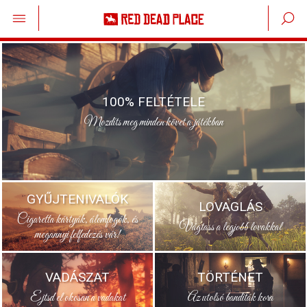
100% FELTÉTELE
Mozdíts meg minden követ a játékban
GYŰJTENIVALÓK
LOVAGLÁS
Cigaretta kártyák, álomfogók, és
Vágtass a legjobb lovakkal
megannyi felfedezés vár!
VADÁSZAT
TÖRTÉNET
Ejtsd el okosan a vadakat
Az utolsó banditák kora